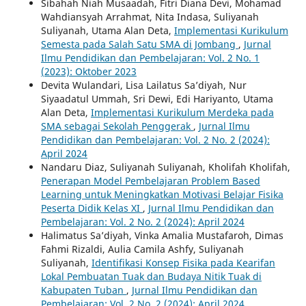
Sibahah Niah Musaadah, Fitri Diana Devi, Mohamad
Wahdiansyah Arrahmat, Nita Indasa, Suliyanah
Suliyanah, Utama Alan Deta,
Implementasi Kurikulum
Semesta pada Salah Satu SMA di Jombang
,
Jurnal
Ilmu Pendidikan dan Pembelajaran: Vol. 2 No. 1
(2023): Oktober 2023
Devita Wulandari, Lisa Lailatus Sa’diyah, Nur
Siyaadatul Ummah, Sri Dewi, Edi Hariyanto, Utama
Alan Deta,
Implementasi Kurikulum Merdeka pada
SMA sebagai Sekolah Penggerak
,
Jurnal Ilmu
Pendidikan dan Pembelajaran: Vol. 2 No. 2 (2024):
April 2024
Nandaru Diaz, Suliyanah Suliyanah, Kholifah Kholifah,
Penerapan Model Pembelajaran Problem Based
Learning untuk Meningkatkan Motivasi Belajar Fisika
Peserta Didik Kelas XI
,
Jurnal Ilmu Pendidikan dan
Pembelajaran: Vol. 2 No. 2 (2024): April 2024
Halimatus Sa’diyah, Vinka Amalia Mustafaroh, Dimas
Fahmi Rizaldi, Aulia Camila Ashfy, Suliyanah
Suliyanah,
Identifikasi Konsep Fisika pada Kearifan
Lokal Pembuatan Tuak dan Budaya Nitik Tuak di
Kabupaten Tuban
,
Jurnal Ilmu Pendidikan dan
Pembelajaran: Vol. 2 No. 2 (2024): April 2024