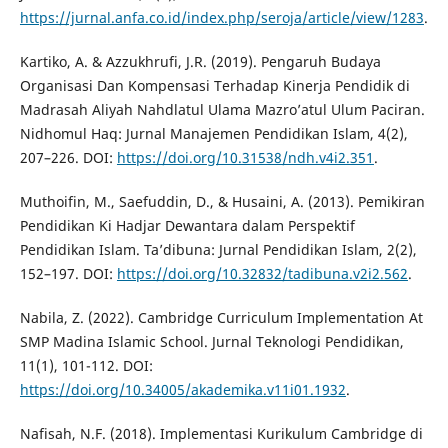
https://jurnal.anfa.co.id/index.php/seroja/article/view/1283
.
Kartiko, A. & Azzukhrufi, J.R. (2019). Pengaruh Budaya
Organisasi Dan Kompensasi Terhadap Kinerja Pendidik di
Madrasah Aliyah Nahdlatul Ulama Mazro’atul Ulum Paciran.
Nidhomul Haq: Jurnal Manajemen Pendidikan Islam, 4(2),
207–226. DOI:
https://doi.org/10.31538/ndh.v4i2.351
.
Muthoifin, M., Saefuddin, D., & Husaini, A. (2013). Pemikiran
Pendidikan Ki Hadjar Dewantara dalam Perspektif
Pendidikan Islam. Ta’dibuna: Jurnal Pendidikan Islam, 2(2),
152–197. DOI:
https://doi.org/10.32832/tadibuna.v2i2.562
.
Nabila, Z. (2022). Cambridge Curriculum Implementation At
SMP Madina Islamic School. Jurnal Teknologi Pendidikan,
11(1), 101-112. DOI:
https://doi.org/10.34005/akademika.v11i01.1932
.
Nafisah, N.F. (2018). Implementasi Kurikulum Cambridge di