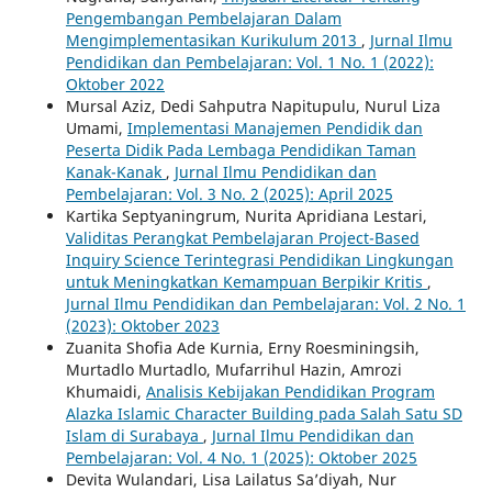
Pengembangan Pembelajaran Dalam
Mengimplementasikan Kurikulum 2013
,
Jurnal Ilmu
Pendidikan dan Pembelajaran: Vol. 1 No. 1 (2022):
Oktober 2022
Mursal Aziz, Dedi Sahputra Napitupulu, Nurul Liza
Umami,
Implementasi Manajemen Pendidik dan
Peserta Didik Pada Lembaga Pendidikan Taman
Kanak-Kanak
,
Jurnal Ilmu Pendidikan dan
Pembelajaran: Vol. 3 No. 2 (2025): April 2025
Kartika Septyaningrum, Nurita Apridiana Lestari,
Validitas Perangkat Pembelajaran Project-Based
Inquiry Science Terintegrasi Pendidikan Lingkungan
untuk Meningkatkan Kemampuan Berpikir Kritis
,
Jurnal Ilmu Pendidikan dan Pembelajaran: Vol. 2 No. 1
(2023): Oktober 2023
Zuanita Shofia Ade Kurnia, Erny Roesminingsih,
Murtadlo Murtadlo, Mufarrihul Hazin, Amrozi
Khumaidi,
Analisis Kebijakan Pendidikan Program
Alazka Islamic Character Building pada Salah Satu SD
Islam di Surabaya
,
Jurnal Ilmu Pendidikan dan
Pembelajaran: Vol. 4 No. 1 (2025): Oktober 2025
Devita Wulandari, Lisa Lailatus Sa’diyah, Nur