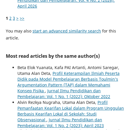
Pendidikan dan Pembelajaran: Vol. 4 No. 2 (2026):
April 2026
1
2
3
>
>>
You may also
start an advanced similarity search
for this
article.
Most read articles by the same author(s)
Beta Elok Yuanata, Kafa PAI Artanti, Antomi Saregar,
Utama Alan Deta,
Profil Keterampilan Ilmiah Peserta
Didik pada Model Pembelajaran Berbasis Toulmin’s
Argumentation Pattern (TAP) dalam Memahami
Konsep Fisika
,
Jurnal Ilmu Pendidikan dan
Pembelajaran: Vol. 1 No. 1 (2022): Oktober 2022
Alvin Rezkya Nugraha, Utama Alan Deta,
Profil
Pemanfaatan Kearifan Lokal dalam Program Unggulan
Berbasis Kearifan Lokal di Sekolah: Studi
Observasional
,
Jurnal Ilmu Pendidikan dan
Pembelajaran: Vol. 1 No. 2 (2023): April 2023