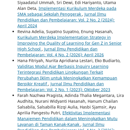
Siyaadatul Ummah, Sri Dewi, Edi Hariyanto, Utama
Alan Deta,
Implementasi Kurikulum Merdeka pada
SMA sebagai Sekolah Penggerak
,
Jurnal Ilmu
Pendidikan dan Pembelajaran: Vol. 2 No. 2 (2024):
April 2024
Revina Adelia, Suyatno Suyatno, Enung Hasanah,
Kurikulum Merdeka Implementation Strategy in
Improving the Quality of Learning for Gen Z in Senior
High School
,
Jurnal Ilmu Pendidikan dan
Pembelajaran: Vol. 4 No. 2 (2026): April 2026
Hana Fitriyah, Nurita Apridiana Lestari, Eko Budiarto,
Validitas Modul Ajar Berbasis Inquiry Learning
Terintegrasi Pendidikan Lingkungan Terkait
Perubahan Iklim untuk Meningkatkan Kemampuan
Berpikir Kreatif
,
Jurnal Ilmu Pendidikan dan
Pembelajaran: Vol. 2 No. 1 (2023): Oktober 2023
Farah Nazhwa Pragista, Adinda Thalia Megantara, Lira
Audhita, Nurani Widyanti Hasanah, Hanum Chailan
Salsabila, Salsabilla Rizqi Aulia, Hasbi Sjamsir, Ayu
Aprilia Pangestu Putri,
Efektivitas Implementasi
Manajemen Pendidikan dalam Meningkatkan Mutu
Layanan di Taman Kanak-Kanak
,
Jurnal Ilmu