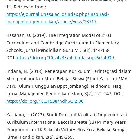
11. Retrieved from:
https://ejournal.unesa.ac.id/index.php/inspirasi-
manajemen-pendidikan/article/view/28717
.
Hasanah, U. (2019). The Integration Model of 2103
Curriculum and Cambridge Curriculum In Elementary
Schools. Jurnal Pendidikan Guru MI, 6(2), 144-158.
DOI:
https://doi.org/10.24235/al.ibtida.snj.v6i2.4939
.
Indana, N. (2018). Penerapan Kurikulum Terintegrasi dalam
Mengembangkan Mutu Belajar Siswa (Studi Kasus di SMA
Darul Ulum 1 Unggulan Bppt Jombang). Nidhomul Haq:
Jurnal Manajemen Pendidikan Islam, 3(2), 121-147. DOI:
https://doi.org/10.31538/ndh.v3i2.80
.
Kartiana, L. (2023). Studi Dekriptif Kualitatif Implementasi
Kurikulum International Baccalaureate (IB) Primary Years
Programme di TK Sekolah Victory Plus Kota Bekasi. Seroja:
Jurnal Pendidikan, 2(5), 249-259.