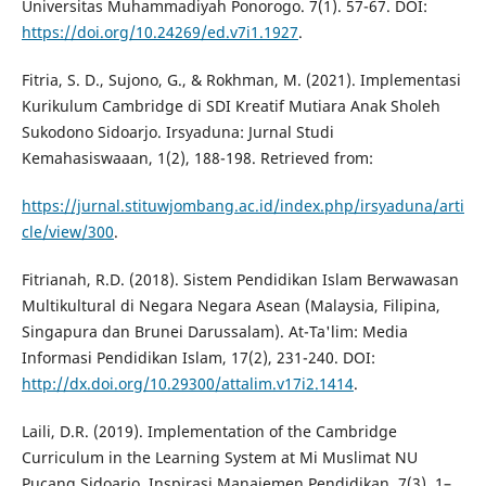
Universitas Muhammadiyah Ponorogo. 7(1). 57-67. DOI:
https://doi.org/10.24269/ed.v7i1.1927
.
Fitria, S. D., Sujono, G., & Rokhman, M. (2021). Implementasi
Kurikulum Cambridge di SDI Kreatif Mutiara Anak Sholeh
Sukodono Sidoarjo. Irsyaduna: Jurnal Studi
Kemahasiswaaan, 1(2), 188-198. Retrieved from:
https://jurnal.stituwjombang.ac.id/index.php/irsyaduna/arti
cle/view/300
.
Fitrianah, R.D. (2018). Sistem Pendidikan Islam Berwawasan
Multikultural di Negara Negara Asean (Malaysia, Filipina,
Singapura dan Brunei Darussalam). At-Ta'lim: Media
Informasi Pendidikan Islam, 17(2), 231-240. DOI:
http://dx.doi.org/10.29300/attalim.v17i2.1414
.
Laili, D.R. (2019). Implementation of the Cambridge
Curriculum in the Learning System at Mi Muslimat NU
Pucang Sidoarjo. Inspirasi Manajemen Pendidikan, 7(3), 1–