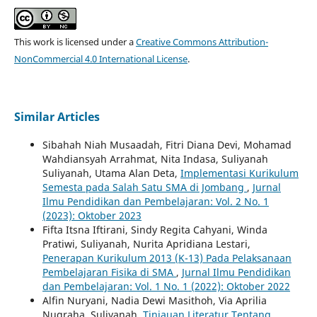
This work is licensed under a
Creative Commons Attribution-
NonCommercial 4.0 International License
.
Similar Articles
Sibahah Niah Musaadah, Fitri Diana Devi, Mohamad
Wahdiansyah Arrahmat, Nita Indasa, Suliyanah
Suliyanah, Utama Alan Deta,
Implementasi Kurikulum
Semesta pada Salah Satu SMA di Jombang
,
Jurnal
Ilmu Pendidikan dan Pembelajaran: Vol. 2 No. 1
(2023): Oktober 2023
Fifta Itsna Iftirani, Sindy Regita Cahyani, Winda
Pratiwi, Suliyanah, Nurita Apridiana Lestari,
Penerapan Kurikulum 2013 (K-13) Pada Pelaksanaan
Pembelajaran Fisika di SMA
,
Jurnal Ilmu Pendidikan
dan Pembelajaran: Vol. 1 No. 1 (2022): Oktober 2022
Alfin Nuryani, Nadia Dewi Masithoh, Via Aprilia
Nugraha, Suliyanah,
Tinjauan Literatur Tentang