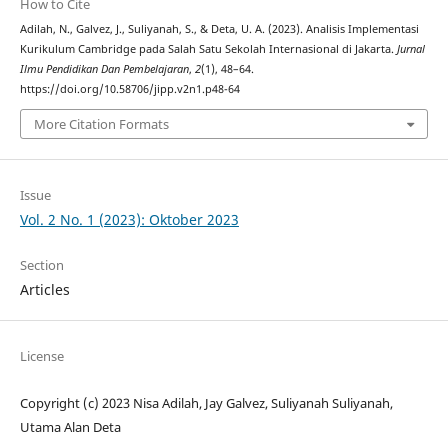
How to Cite
Adilah, N., Galvez, J., Suliyanah, S., & Deta, U. A. (2023). Analisis Implementasi
Kurikulum Cambridge pada Salah Satu Sekolah Internasional di Jakarta.
Jurnal
Ilmu Pendidikan Dan Pembelajaran
,
2
(1), 48–64.
https://doi.org/10.58706/jipp.v2n1.p48-64
More Citation Formats
Issue
Vol. 2 No. 1 (2023): Oktober 2023
Section
Articles
License
Copyright (c) 2023 Nisa Adilah, Jay Galvez, Suliyanah Suliyanah,
Utama Alan Deta