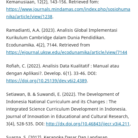
Kemanusiaan, 12(2), 143-156. Retrieved fom:
https://www.journals.mindamas.com/index.php/sosiohuma
nika/article/view/1238
.
Ramadianti, A.A. (2023). Analisis Global Implementasi
Kurikulum Cambridge dalam Dunia Pendidikan.
Ecodunamika. 4(2), 7144. Retrieved from
https://ejournal.uksw.edu/ecodunamika/article/view/7144
Rofiah, C. (2022). Analisis Data Kualitatif : Manual atau
dengan Aplikasi?. Develop. 6(1). 33-46. DOI:
https://doi.org/10.25139/dev.v6i2.4389
.
Setiawan, B. & Suwandi, E. (2022). The Development of
Indonesia National Curriculum and its Changes : The
integrated Science Curriculum Development in Indonesia.
Journal of Innovation in Educational and Cultural Research,
3(4), 528-535. DOI:
http://dx.doi.org/10.46843/jiecr.v3i4.211
.
Suarga, S. (2017). Kerangka Dasar Dan Landasan