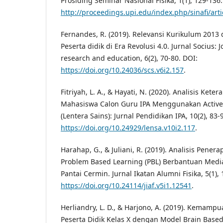
Prosiding Seminar Nasional Fisika, 1(1), 129-136
http://proceedings.upi.edu/index.php/sinafi/art
Fernandes, R. (2019). Relevansi Kurikulum 201
Peserta didik di Era Revolusi 4.0. Jurnal Socius: 
research and education, 6(2), 70-80. DOI:
https://doi.org/10.24036/scs.v6i2.157
.
Fitriyah, L. A., & Hayati, N. (2020). Analisis Ke
Mahasiswa Calon Guru IPA Menggunakan Active
(Lentera Sains): Jurnal Pendidikan IPA, 10(2), 83-
https://doi.org/10.24929/lensa.v10i2.117
.
Harahap, G., & Juliani, R. (2019). Analisis Pene
Problem Based Learning (PBL) Berbantuan Medi
Pantai Cermin. Jurnal Ikatan Alumni Fisika, 5(1), 
https://doi.org/10.24114/jiaf.v5i1.12541
.
Herliandry, L. D., & Harjono, A. (2019). Kemampua
Peserta Didik Kelas X dengan Model Brain Based