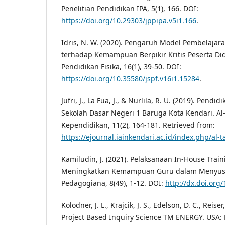
Penelitian Pendidikan IPA, 5(1), 166. DOI:
https://doi.org/10.29303/jppipa.v5i1.166
.
Idris, N. W. (2020). Pengaruh Model Pembelajar
terhadap Kemampuan Berpikir Kritis Peserta Did
Pendidikan Fisika, 16(1), 39-50. DOI:
https://doi.org/10.35580/jspf.v16i1.15284
.
Jufri, J., La Fua, J., & Nurlila, R. U. (2019). Pend
Sekolah Dasar Negeri 1 Baruga Kota Kendari. Al-
Kependidikan, 11(2), 164-181. Retrieved from:
https://ejournal.iainkendari.ac.id/index.php/al-t
Kamiludin, J. (2021). Pelaksanaan In-House Train
Meningkatkan Kemampuan Guru dalam Menyusu
Pedagogiana, 8(49), 1-12. DOI:
http://dx.doi.org
Kolodner, J. L., Krajcik, J. S., Edelson, D. C., Reiser,
Project Based Inquiry Science TM ENERGY. USA: 