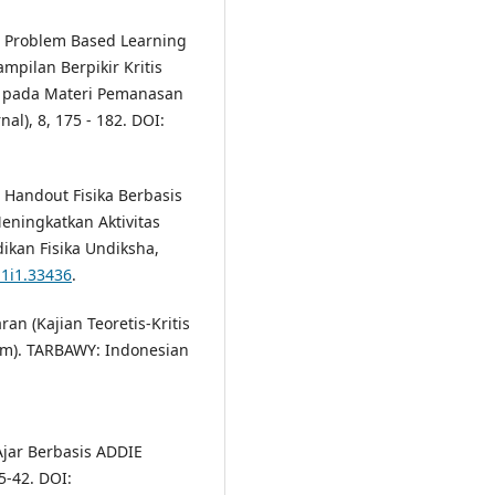
19). Problem Based Learning
pilan Berpikir Kritis
A pada Materi Pemanasan
al), 8, 175 - 182. DOI:
 Handout Fisika Berbasis
eningkatkan Aktivitas
dikan Fisika Undiksha,
11i1.33436
.
n (Kajian Teoretis-Kritis
am). TARBAWY: Indonesian
Ajar Berbasis ADDIE
5-42. DOI: