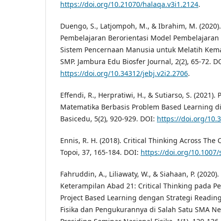
https://doi.org/10.21070/halaqa.v3i1.2124
.
Duengo, S., Latjompoh, M., & Ibrahim, M. (2020).
Pembelajaran Berorientasi Model Pembelajaran 
Sistem Pencernaan Manusia untuk Melatih Kem
SMP. Jambura Edu Biosfer Journal, 2(2), 65-72. D
https://doi.org/10.34312/jebj.v2i2.2706
.
Effendi, R., Herpratiwi, H., & Sutiarso, S. (202
Matematika Berbasis Problem Based Learning di 
Basicedu, 5(2), 920-929. DOI:
https://doi.org/10.
Ennis, R. H. (2018). Critical Thinking Across The 
Topoi, 37, 165-184. DOI:
https://doi.org/10.1007
Fahruddin, A., Liliawaty, W., & Siahaan, P. (202
Keterampilan Abad 21: Critical Thinking pada P
Project Based Learning dengan Strategi Reading
Fisika dan Pengukurannya di Salah Satu SMA N