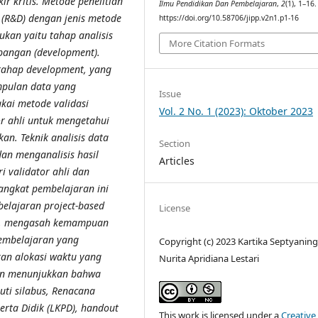
 kritis. Metode penelitian
Ilmu Pendidikan Dan Pembelajaran
,
2
(1), 1–16.
(R&D) dengan jenis metode
https://doi.org/10.58706/jipp.v2n1.p1-16
ukan yaitu tahap analisis
More Citation Formats
mbangan (development).
 tahap development, yang
umpulan data yang
Issue
kai metode validasi
Vol. 2 No. 1 (2023): Oktober 2023
or ahli untuk mengetahui
n. Teknik analisis data
Section
an menganalisis hasil
Articles
i validator ahli dan
angkat pembelajaran ini
elajaran project-based
License
gan, mengasah kemampuan
pembelajaran yang
Copyright (c) 2023 Kartika Septyanin
an alokasi waktu yang
Nurita Apridiana Lestari
ian menunjukkan bahwa
ti silabus, Renacana
erta Didik (LKPD), handout
This work is licensed under a
Creative