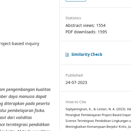
Statistics
Abstract views: 1554
PDF downloads: 1595
roject-based inquiry
Similarity Check
Published
24-07-2023
lam pengembangan kualitas
mber daya manusia dapat
How to Cite
ng diterapkan pada peserta
Septyaningrum, K., & Lestari, N. A. (2023). Val
lui pembelajaran fisika.
Perangkat Pembelajaran Project-Based Inquir
sil dari validitas
Science Terintegrasi Pendidikan Lingkungan 
ce terintegrasi pendidikan
Meningkatkan Kemampuan Berpikir Kritis.
Ju