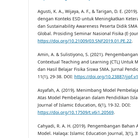
Agusti, K. A., Wijaya, A. F., & Tarigan, D. E. (20
dengan Konteks ESD untuk Meningkatkan Keteram
dan Sustainability Awareness Peserta Didik SM
Global. Prosiding Seminar Nasional Fisika (E-Journ
https://doi.org/10.21009/03.SNF2019.01.PE.22
.
Amin, A. & Sulistiyono, S. (2021). Pengembangan
Contextual Teaching and Learning (CTL) Untuk M
dan Hasil Belajar Fisika Siswa SMA. Jurnal Pendi
11(1), 29-38. DOI:
https://doi.org/10.23887/jjpf.v
Asyafah, A. (2019). Menimbang Model Pembelajara
Atas Model Pembelajaran dalam Pendidikan Isl
Journal of Islamic Education, 6(1), 19-32. DOI:
https://doi.org/10.17509/t.v6i1.20569
.
Cahyadi, R. A. H. (2019). Pengembangan Bahan 
Model. Halaqa: Islamic Education Journal, 3(1), 3