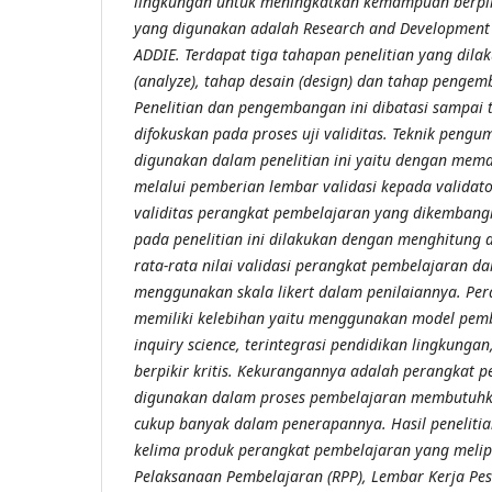
lingkungan untuk meningkatkan kemampuan berpikir
yang digunakan adalah Research and Development 
ADDIE. Terdapat tiga tahapan penelitian yang dilak
(analyze), tahap desain (design) dan tahap penge
Penelitian dan pengembangan ini dibatasi sampai
difokuskan pada proses uji validitas. Teknik peng
digunakan dalam penelitian ini yaitu dengan mema
melalui pemberian lembar validasi kepada validat
validitas perangkat pembelajaran yang dikembangka
pada penelitian ini dilakukan dengan menghitung d
rata-rata nilai validasi perangkat pembelajaran dar
menggunakan skala likert dalam penilaiannya.
Per
memiliki kelebihan yaitu menggunakan model pemb
inquiry science, terintegrasi pendidikan lingkun
berpikir kritis. Kekurangannya adalah perangkat 
digunakan dalam proses pembelajaran membutuhk
cukup banyak dalam penerapannya.
Hasil penelit
kelima produk perangkat pembelajaran yang melipu
Pelaksanaan Pembelajaran (RPP), Lembar Kerja Pes