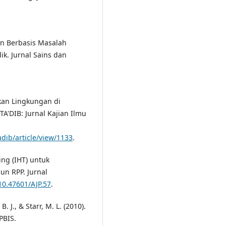
an Berbasis Masalah
ik. Jurnal Sains dan
idikan Lingkungan di
TA'DIB: Jurnal Kajian Ilmu
adib/article/view/1133
.
ing (IHT) untuk
n RPP. Jurnal
/10.47601/AJP.57
.
 B. J., & Starr, M. L. (2010).
PBIS.