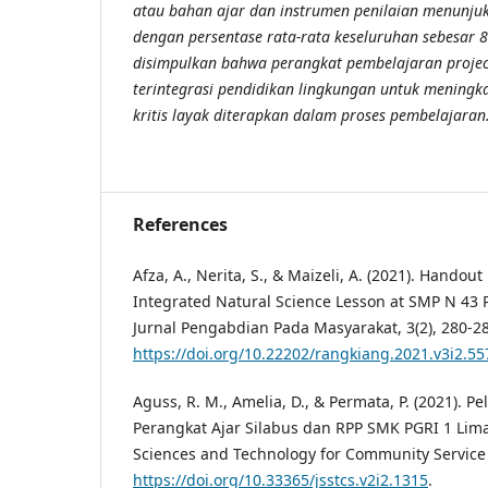
atau bahan ajar dan instrumen penilaian menunjukk
dengan persentase rata-rata keseluruhan sebesar 
disimpulkan bahwa perangkat pembelajaran project
terintegrasi pendidikan lingkungan untuk mening
kritis layak diterapkan dalam proses pembelajaran
References
Afza, A., Nerita, S., & Maizeli, A. (2021). Handou
Integrated Natural Science Lesson at SMP N 43
Jurnal Pengabdian Pada Masyarakat, 3(2), 280-28
https://doi.org/10.22202/rangkiang.2021.v3i2.55
Aguss, R. M., Amelia, D., & Permata, P. (2021). 
Perangkat Ajar Silabus dan RPP SMK PGRI 1 Limau
Sciences and Technology for Community Service (
https://doi.org/10.33365/jsstcs.v2i2.1315
.