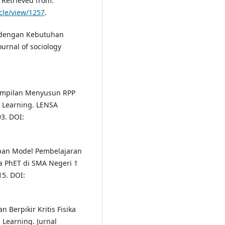
. Retrieved from:
icle/view/1257
.
3 dengan Kebutuhan
Journal of sociology
terampilan Menyusun RPP
 Learning. LENSA
93. DOI:
rapan Model Pembelajaran
a PhET di SMA Negeri 1
15. DOI:
n Berpikir Kritis Fisika
 Learning. Jurnal