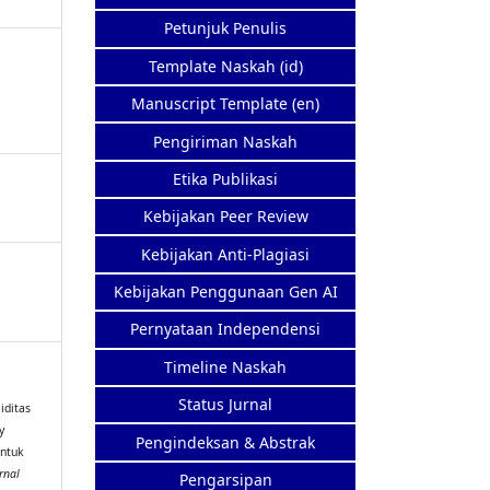
Petunjuk Penulis
Template Naskah (id)
Manuscript Template (en)
Pengiriman Naskah
Etika Publikasi
Kebijakan Peer Review
Kebijakan Anti-Plagiasi
Kebijakan Penggunaan Gen AI
Pernyataan Independensi
Timeline Naskah
Status Jurnal
iditas
y
Pengindeksan & Abstrak
untuk
rnal
Pengarsipan