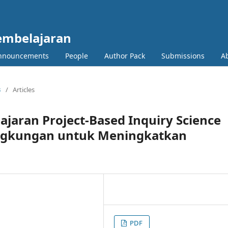
Pembelajaran
nnouncements
People
Author Pack
Submissions
A
3
/
Articles
ajaran Project-Based Inquiry Science
Lingkungan untuk Meningkatkan
PDF