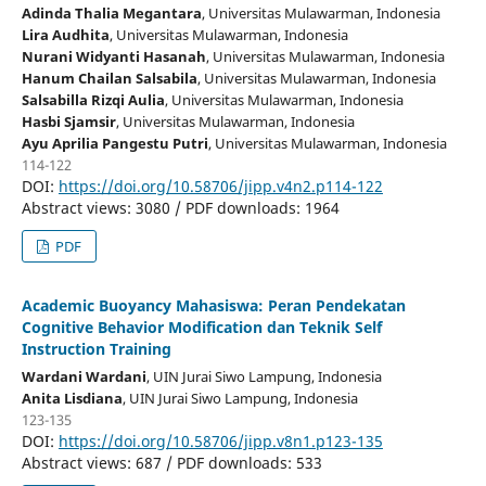
Adinda Thalia Megantara
, Universitas Mulawarman
, Indonesia
Lira Audhita
, Universitas Mulawarman
, Indonesia
Nurani Widyanti Hasanah
, Universitas Mulawarman
, Indonesia
Hanum Chailan Salsabila
, Universitas Mulawarman
, Indonesia
Salsabilla Rizqi Aulia
, Universitas Mulawarman
, Indonesia
Hasbi Sjamsir
, Universitas Mulawarman
, Indonesia
Ayu Aprilia Pangestu Putri
, Universitas Mulawarman
, Indonesia
114-122
DOI:
https://doi.org/10.58706/jipp.v4n2.p114-122
Abstract views: 3080 / PDF downloads: 1964
PDF
Academic Buoyancy Mahasiswa: Peran Pendekatan
Cognitive Behavior Modification dan Teknik Self
Instruction Training
Wardani Wardani
, UIN Jurai Siwo Lampung
, Indonesia
Anita Lisdiana
, UIN Jurai Siwo Lampung
, Indonesia
123-135
DOI:
https://doi.org/10.58706/jipp.v8n1.p123-135
Abstract views: 687 / PDF downloads: 533