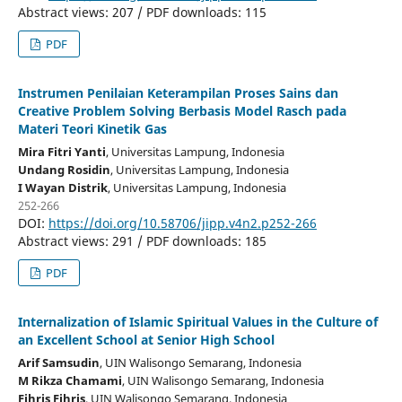
Abstract views: 207 / PDF downloads: 115
PDF
Instrumen Penilaian Keterampilan Proses Sains dan
Creative Problem Solving Berbasis Model Rasch pada
Materi Teori Kinetik Gas
Mira Fitri Yanti
, Universitas Lampung
, Indonesia
Undang Rosidin
, Universitas Lampung
, Indonesia
I Wayan Distrik
, Universitas Lampung
, Indonesia
252-266
DOI:
https://doi.org/10.58706/jipp.v4n2.p252-266
Abstract views: 291 / PDF downloads: 185
PDF
Internalization of Islamic Spiritual Values in the Culture of
an Excellent School at Senior High School
Arif Samsudin
, UIN Walisongo Semarang
, Indonesia
M Rikza Chamami
, UIN Walisongo Semarang
, Indonesia
Fihris Fihris
, UIN Walisongo Semarang
, Indonesia