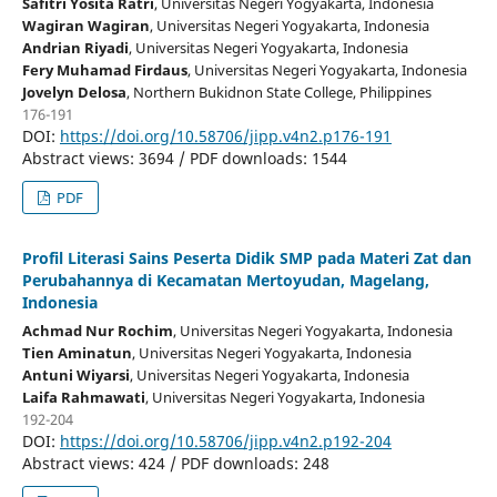
Safitri Yosita Ratri
, Universitas Negeri Yogyakarta
, Indonesia
Wagiran Wagiran
, Universitas Negeri Yogyakarta
, Indonesia
Andrian Riyadi
, Universitas Negeri Yogyakarta
, Indonesia
Fery Muhamad Firdaus
, Universitas Negeri Yogyakarta
, Indonesia
Jovelyn Delosa
, Northern Bukidnon State College
, Philippines
176-191
DOI:
https://doi.org/10.58706/jipp.v4n2.p176-191
Abstract views: 3694 / PDF downloads: 1544
PDF
Profil Literasi Sains Peserta Didik SMP pada Materi Zat dan
Perubahannya di Kecamatan Mertoyudan, Magelang,
Indonesia
Achmad Nur Rochim
, Universitas Negeri Yogyakarta
, Indonesia
Tien Aminatun
, Universitas Negeri Yogyakarta
, Indonesia
Antuni Wiyarsi
, Universitas Negeri Yogyakarta
, Indonesia
Laifa Rahmawati
, Universitas Negeri Yogyakarta
, Indonesia
192-204
DOI:
https://doi.org/10.58706/jipp.v4n2.p192-204
Abstract views: 424 / PDF downloads: 248