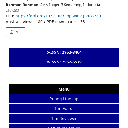
Rohman Rohman
, SMA Negeri 3 Semarang
, Indonesia
267-280
DOI:
https://doi.org/10.58706/jipp.v4n2.p267-280
Abstract views: 180 / PDF downloads: 135
PDF
p-ISSN: 2962-3464
e-ISSN: 2962-6579
Menu
Ruang Lingkup
Tim Editor
Tim Reviewer