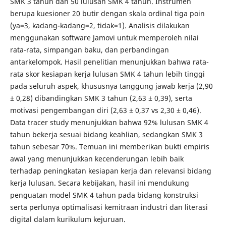
SMK 3 tahun dan 50 lulusan SMK 4 tahun. Instrumen
berupa kuesioner 20 butir dengan skala ordinal tiga poin
(ya=3, kadang-kadang=2, tidak=1). Analisis dilakukan
menggunakan software Jamovi untuk memperoleh nilai
rata-rata, simpangan baku, dan perbandingan
antarkelompok. Hasil penelitian menunjukkan bahwa rata-
rata skor kesiapan kerja lulusan SMK 4 tahun lebih tinggi
pada seluruh aspek, khususnya tanggung jawab kerja (2,90
± 0,28) dibandingkan SMK 3 tahun (2,63 ± 0,39), serta
motivasi pengembangan diri (2,63 ± 0,37 vs 2,30 ± 0,46).
Data tracer study menunjukkan bahwa 92% lulusan SMK 4
tahun bekerja sesuai bidang keahlian, sedangkan SMK 3
tahun sebesar 70%. Temuan ini memberikan bukti empiris
awal yang menunjukkan kecenderungan lebih baik
terhadap peningkatan kesiapan kerja dan relevansi bidang
kerja lulusan. Secara kebijakan, hasil ini mendukung
penguatan model SMK 4 tahun pada bidang konstruksi
serta perlunya optimalisasi kemitraan industri dan literasi
digital dalam kurikulum kejuruan.