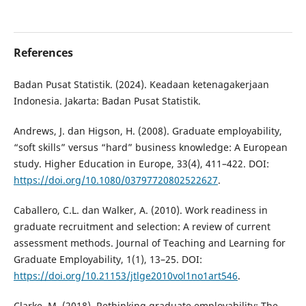
References
Badan Pusat Statistik. (2024). Keadaan ketenagakerjaan
Indonesia. Jakarta: Badan Pusat Statistik.
Andrews, J. dan Higson, H. (2008). Graduate employability,
“soft skills” versus “hard” business knowledge: A European
study. Higher Education in Europe, 33(4), 411–422. DOI:
https://doi.org/10.1080/03797720802522627
.
Caballero, C.L. dan Walker, A. (2010). Work readiness in
graduate recruitment and selection: A review of current
assessment methods. Journal of Teaching and Learning for
Graduate Employability, 1(1), 13–25. DOI:
https://doi.org/10.21153/jtlge2010vol1no1art546
.
Clarke, M. (2018). Rethinking graduate employability: The