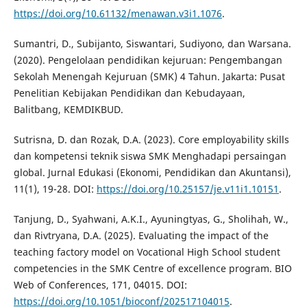
https://doi.org/10.61132/menawan.v3i1.1076
.
Sumantri, D., Subijanto, Siswantari, Sudiyono, dan Warsana.
(2020). Pengelolaan pendidikan kejuruan: Pengembangan
Sekolah Menengah Kejuruan (SMK) 4 Tahun. Jakarta: Pusat
Penelitian Kebijakan Pendidikan dan Kebudayaan,
Balitbang, KEMDIKBUD.
Sutrisna, D. dan Rozak, D.A. (2023). Core employability skills
dan kompetensi teknik siswa SMK Menghadapi persaingan
global. Jurnal Edukasi (Ekonomi, Pendidikan dan Akuntansi),
11(1), 19-28. DOI:
https://doi.org/10.25157/je.v11i1.10151
.
Tanjung, D., Syahwani, A.K.I., Ayuningtyas, G., Sholihah, W.,
dan Rivtryana, D.A. (2025). Evaluating the impact of the
teaching factory model on Vocational High School student
competencies in the SMK Centre of excellence program. BIO
Web of Conferences, 171, 04015. DOI:
https://doi.org/10.1051/bioconf/202517104015
.