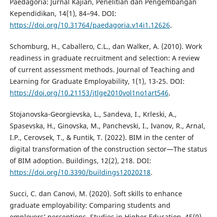
Paedagoria: Jurnal Kajian, Penelitian dan Pengembangan
Kependidikan, 14(1), 84–94. DOI:
https://doi.org/10.31764/paedagoria.v14i1.12626
.
Schomburg, H., Caballero, C.L., dan Walker, A. (2010). Work
readiness in graduate recruitment and selection: A review
of current assessment methods. Journal of Teaching and
Learning for Graduate Employability, 1(1), 13-25. DOI:
https://doi.org/10.21153/jtlge2010vol1no1art546
.
Stojanovska-Georgievska, L., Sandeva, I., Krleski, A.,
Spasevska, H., Ginovska, M., Panchevski, I., Ivanov, R., Arnal,
I.P., Cerovsek, T., & Funtik, T. (2022). BIM in the center of
digital transformation of the construction sector—The status
of BIM adoption. Buildings, 12(2), 218. DOI:
https://doi.org/10.3390/buildings12020218
.
Succi, C. dan Canovi, M. (2020). Soft skills to enhance
graduate employability: Comparing students and
employers’ perceptions. Studies in Higher Education, 45(9),