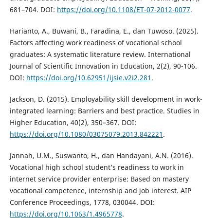
681–704. DOI:
https://doi.org/10.1108/ET-07-2012-0077
.
Harianto, A., Buwani, B., Faradina, E., dan Tuwoso. (2025).
Factors affecting work readiness of vocational school
graduates: A systematic literature review. International
Journal of Scientific Innovation in Education, 2(2), 90-106.
DOI:
https://doi.org/10.62951/ijsie.v2i2.281
.
Jackson, D. (2015). Employability skill development in work-
integrated learning: Barriers and best practice. Studies in
Higher Education, 40(2), 350–367. DOI:
https://doi.org/10.1080/03075079.2013.842221
.
Jannah, U.M., Suswanto, H., dan Handayani, A.N. (2016).
Vocational high school student’s readiness to work in
internet service provider enterprise: Based on mastery
vocational competence, internship and job interest. AIP
Conference Proceedings, 1778, 030044. DOI:
https://doi.org/10.1063/1.4965778
.