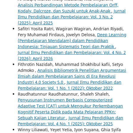
Analisis Perbandingan Metode Pembelajaran Orff,
Kodaly, Dalcroze, dan Suzuki untuk Anak-Anak
,
Jurnal
Ilmu Pendidikan dan Pembelajaran: Vol. 3 No. 2
(2025): April 2025
Safitri Yosita Ratri, Wagiran Wagiran, Andrian Riyadi,
Fery Muhamad Firdaus, Jovelyn Delosa,
Deep Learning
(Pembelajaran Mendalam) dalam Pendidikan
Indonesia: Tinjauan Sistematis Teori dan Praktik
,
Jurnal Ilmu Pendidikan dan Pembelajaran: Vol. 4 No. 2
(2026): April 2026
Fithrotin Nazidah, Muhammad Shokhibul kafii, Setyo
Admoko ,
Analisis Bibliometrik Penelitian Argumentasi
Ilmiah dalam Pembelajaran Sains di Era Revolusi
Industri 4.0 Society 5.0
,
Jurnal Ilmu Pendidikan dan
Pembelajaran: Vol. 1 No. 1 (2022): Oktober 2022
Raudhatunnur Raudhatunnur, Shaleh Shaleh,
Penyusunan Instrumen Berbasis Computerized
Adaptive Test (CAT) untuk Mengukur Perkembangan
Kognitif Peserta Didik pada Mata Pelajaran PPKn:
Sebuah Kajian Literatur
,
Jurnal Ilmu Pendidikan dan
Pembelajaran: Vol. 4 No. 1 (2025): Oktober 2025
Winny Liliawati, Yeyet Yetia, Iyon Suyana, Ghia Syifa