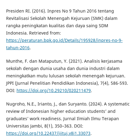
Presiden RI. (2016). Inpres No 9 Tahun 2016 tentang
Revitalisasi Sekolah Menengah Kejuruan (SMK) dalam
rangka peningkatan kualitas dan daya saing SDM
Indonesia. Retrieved from:
https://peraturan.bpk.go.id/Details/195928/inpres-no-9-
tahun-2016
.
Munthe, F. dan Mataputun, Y. (2021). Analisis kerjasama
sekolah dengan dunia usaha dan dunia industri dalam
meningkatkan mutu lulusan sekolah menengah kejuruan.
JPPI (Jurnal Penelitian Pendidikan Indonesia), 7(4), 586-593.
DOI:
https://doi.org/10.29210/020211479
.
Nugroho, N.E., Irianto, J., dan Suryanto. (2024). A systematic
review of Indonesian higher education students’ and
graduates’ work readiness. Jurnal Ilmiah Ilmu Terapan
Universitas Jambi, 8(1), 350–363. DOI:
https://doi.org/10.22437/jiituj.v8i1.33073
.