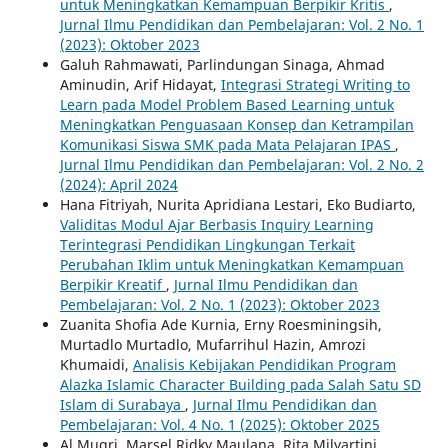
untuk Meningkatkan Kemampuan Berpikir Kritis
,
Jurnal Ilmu Pendidikan dan Pembelajaran: Vol. 2 No. 1
(2023): Oktober 2023
Galuh Rahmawati, Parlindungan Sinaga, Ahmad
Aminudin, Arif Hidayat,
Integrasi Strategi Writing to
Learn pada Model Problem Based Learning untuk
Meningkatkan Penguasaan Konsep dan Ketrampilan
Komunikasi Siswa SMK pada Mata Pelajaran IPAS
,
Jurnal Ilmu Pendidikan dan Pembelajaran: Vol. 2 No. 2
(2024): April 2024
Hana Fitriyah, Nurita Apridiana Lestari, Eko Budiarto,
Validitas Modul Ajar Berbasis Inquiry Learning
Terintegrasi Pendidikan Lingkungan Terkait
Perubahan Iklim untuk Meningkatkan Kemampuan
Berpikir Kreatif
,
Jurnal Ilmu Pendidikan dan
Pembelajaran: Vol. 2 No. 1 (2023): Oktober 2023
Zuanita Shofia Ade Kurnia, Erny Roesminingsih,
Murtadlo Murtadlo, Mufarrihul Hazin, Amrozi
Khumaidi,
Analisis Kebijakan Pendidikan Program
Alazka Islamic Character Building pada Salah Satu SD
Islam di Surabaya
,
Jurnal Ilmu Pendidikan dan
Pembelajaran: Vol. 4 No. 1 (2025): Oktober 2025
Al Muqri, Marsel Ridky Maulana, Rita Milyartini,