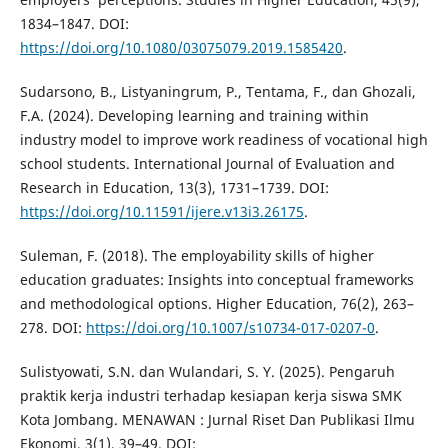
1834–1847. DOI:
https://doi.org/10.1080/03075079.2019.1585420
.
Sudarsono, B., Listyaningrum, P., Tentama, F., dan Ghozali,
F.A. (2024). Developing learning and training within
industry model to improve work readiness of vocational high
school students. International Journal of Evaluation and
Research in Education, 13(3), 1731–1739. DOI:
https://doi.org/10.11591/ijere.v13i3.26175
.
Suleman, F. (2018). The employability skills of higher
education graduates: Insights into conceptual frameworks
and methodological options. Higher Education, 76(2), 263–
278. DOI:
https://doi.org/10.1007/s10734-017-0207-0
.
Sulistyowati, S.N. dan Wulandari, S. Y. (2025). Pengaruh
praktik kerja industri terhadap kesiapan kerja siswa SMK
Kota Jombang. MENAWAN : Jurnal Riset Dan Publikasi Ilmu
Ekonomi, 3(1), 39–49. DOI: