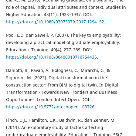
role of capital, individual attributes and context. Studies in
Higher Education, 43(11), 1923–1937. DOI:
https://doi.org/10.1080/03075079.2017.1294152
.
Pool, L.D. dan Sewell, P. (2007). The key to employability:
developing a practical model of graduate employability.
Education + Training, 49(4), 277–289. DOI:
https://doi.org/10.1108/00400910710754435
.
Daniotti, B., Pavan, A., Bolognesi, C., Mirarchi, C., &
Signorini, M. (2022). Digital transformation in the
construction sector: From BIM to digital twin. In Digital
Transformation - Towards New Frontiers and Business
Opportunities. London: IntechOpen. DOI:
https://doi.org/10.5772/intechopen.103726
.
Finch, D.J., Hamilton, L.K., Baldwin, R., dan Zehner, M.
(2013). An exploratory study of factors affecting
undergraduate employability. Education + Training, 55(7),