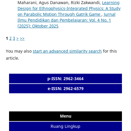
Maharani, Agus Danawan, Rizki Zakwandi,
Learning
Design for Ethnophysics-Integrated Physics: A Study
on Parabolic Motion Through Gatrik Game
,
Jurnal
Ilmu Pendidikan dan Pembelajaran: Vol. 4 No. 1
(2025): Oktober 2025
1
2
3
>
>>
You may also
start an advanced similarity search
for this
article.
p-ISSN: 2962-3464
e-ISSN: 2962-6579
Menu
Ruang Lingkup