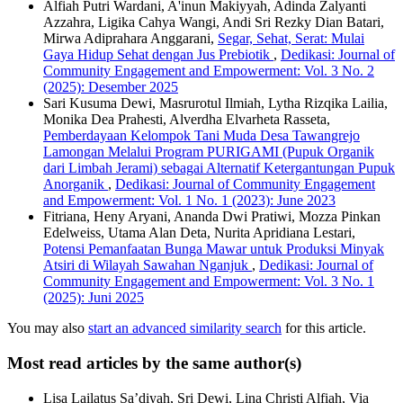
Alfiah Putri Wardani, A'inun Makiyyah, Adinda Zalyanti
Azzahra, Ligika Cahya Wangi, Andi Sri Rezky Dian Batari,
Mirwa Adiprahara Anggarani,
Segar, Sehat, Serat: Mulai
Gaya Hidup Sehat dengan Jus Prebiotik
,
Dedikasi: Journal of
Community Engagement and Empowerment: Vol. 3 No. 2
(2025): Desember 2025
Sari Kusuma Dewi, Masrurotul Ilmiah, Lytha Rizqika Lailia,
Monika Dea Prahesti, Alverdha Elvarheta Rasseta,
Pemberdayaan Kelompok Tani Muda Desa Tawangrejo
Lamongan Melalui Program PURIGAMI (Pupuk Organik
dari Limbah Jerami) sebagai Alternatif Ketergantungan Pupuk
Anorganik
,
Dedikasi: Journal of Community Engagement
and Empowerment: Vol. 1 No. 1 (2023): June 2023
Fitriana, Heny Aryani, Ananda Dwi Pratiwi, Mozza Pinkan
Edelweiss, Utama Alan Deta, Nurita Apridiana Lestari,
Potensi Pemanfaatan Bunga Mawar untuk Produksi Minyak
Atsiri di Wilayah Sawahan Nganjuk
,
Dedikasi: Journal of
Community Engagement and Empowerment: Vol. 3 No. 1
(2025): Juni 2025
You may also
start an advanced similarity search
for this article.
Most read articles by the same author(s)
Lisa Lailatus Sa’diyah, Sri Dewi, Lina Christi Alfiah, Via