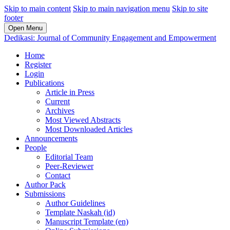
Skip to main content
Skip to main navigation menu
Skip to site
footer
Open Menu
Dedikasi: Journal of Community Engagement and Empowerment
Home
Register
Login
Publications
Article in Press
Current
Archives
Most Viewed Abstracts
Most Downloaded Articles
Announcements
People
Editorial Team
Peer-Reviewer
Contact
Author Pack
Submissions
Author Guidelines
Template Naskah (id)
Manuscript Template (en)