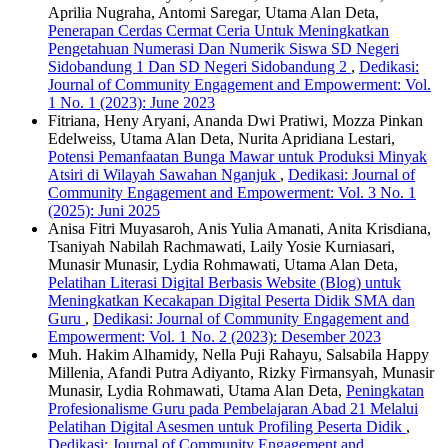
Aprilia Nugraha, Antomi Saregar, Utama Alan Deta,
Penerapan Cerdas Cermat Ceria Untuk Meningkatkan
Pengetahuan Numerasi Dan Numerik Siswa SD Negeri
Sidobandung 1 Dan SD Negeri Sidobandung 2
,
Dedikasi:
Journal of Community Engagement and Empowerment: Vol.
1 No. 1 (2023): June 2023
Fitriana, Heny Aryani, Ananda Dwi Pratiwi, Mozza Pinkan
Edelweiss, Utama Alan Deta, Nurita Apridiana Lestari,
Potensi Pemanfaatan Bunga Mawar untuk Produksi Minyak
Atsiri di Wilayah Sawahan Nganjuk
,
Dedikasi: Journal of
Community Engagement and Empowerment: Vol. 3 No. 1
(2025): Juni 2025
Anisa Fitri Muyasaroh, Anis Yulia Amanati, Anita Krisdiana,
Tsaniyah Nabilah Rachmawati, Laily Yosie Kurniasari,
Munasir Munasir, Lydia Rohmawati, Utama Alan Deta,
Pelatihan Literasi Digital Berbasis Website (Blog) untuk
Meningkatkan Kecakapan Digital Peserta Didik SMA dan
Guru
,
Dedikasi: Journal of Community Engagement and
Empowerment: Vol. 1 No. 2 (2023): Desember 2023
Muh. Hakim Alhamidy, Nella Puji Rahayu, Salsabila Happy
Millenia, Afandi Putra Adiyanto, Rizky Firmansyah, Munasir
Munasir, Lydia Rohmawati, Utama Alan Deta,
Peningkatan
Profesionalisme Guru pada Pembelajaran Abad 21 Melalui
Pelatihan Digital Asesmen untuk Profiling Peserta Didik
,
Dedikasi: Journal of Community Engagement and