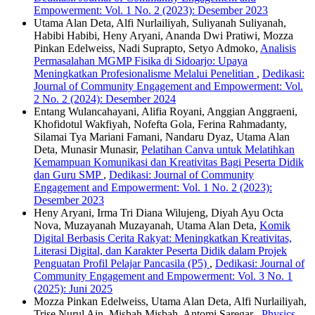
Empowerment: Vol. 1 No. 2 (2023): Desember 2023
Utama Alan Deta, Alfi Nurlailiyah, Suliyanah Suliyanah,
Habibi Habibi, Heny Aryani, Ananda Dwi Pratiwi, Mozza
Pinkan Edelweiss, Nadi Suprapto, Setyo Admoko,
Analisis
Permasalahan MGMP Fisika di Sidoarjo: Upaya
Meningkatkan Profesionalisme Melalui Penelitian
,
Dedikasi:
Journal of Community Engagement and Empowerment: Vol.
2 No. 2 (2024): Desember 2024
Entang Wulancahayani, Alifia Royani, Anggian Anggraeni,
Khofidotul Wakfiyah, Nofefta Gola, Ferina Rahmadanty,
Silamai Tya Mariani Famani, Nandaru Dyaz, Utama Alan
Deta, Munasir Munasir,
Pelatihan Canva untuk Melatihkan
Kemampuan Komunikasi dan Kreativitas Bagi Peserta Didik
dan Guru SMP
,
Dedikasi: Journal of Community
Engagement and Empowerment: Vol. 1 No. 2 (2023):
Desember 2023
Heny Aryani, Irma Tri Diana Wilujeng, Diyah Ayu Octa
Nova, Muzayanah Muzayanah, Utama Alan Deta,
Komik
Digital Berbasis Cerita Rakyat: Meningkatkan Kreativitas,
Literasi Digital, dan Karakter Peserta Didik dalam Projek
Penguatan Profil Pelajar Pancasila (P5)
,
Dedikasi: Journal of
Community Engagement and Empowerment: Vol. 3 No. 1
(2025): Juni 2025
Mozza Pinkan Edelweiss, Utama Alan Deta, Alfi Nurlailiyah,
Trise Nurul Ain, Misbah Misbah, Antomi Saregar ,
Physics