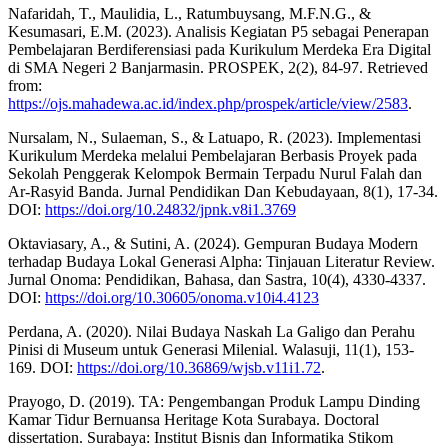
Nafaridah, T., Maulidia, L., Ratumbuysang, M.F.N.G., &
Kesumasari, E.M. (2023). Analisis Kegiatan P5 sebagai Penerapan
Pembelajaran Berdiferensiasi pada Kurikulum Merdeka Era Digital
di SMA Negeri 2 Banjarmasin. PROSPEK, 2(2), 84-97. Retrieved
from:
https://ojs.mahadewa.ac.id/index.php/prospek/article/view/2583
.
Nursalam, N., Sulaeman, S., & Latuapo, R. (2023). Implementasi
Kurikulum Merdeka melalui Pembelajaran Berbasis Proyek pada
Sekolah Penggerak Kelompok Bermain Terpadu Nurul Falah dan
Ar-Rasyid Banda. Jurnal Pendidikan Dan Kebudayaan, 8(1), 17-34.
DOI:
https://doi.org/10.24832/jpnk.v8i1.3769
Oktaviasary, A., & Sutini, A. (2024). Gempuran Budaya Modern
terhadap Budaya Lokal Generasi Alpha: Tinjauan Literatur Review.
Jurnal Onoma: Pendidikan, Bahasa, dan Sastra, 10(4), 4330-4337.
DOI:
https://doi.org/10.30605/onoma.v10i4.4123
Perdana, A. (2020). Nilai Budaya Naskah La Galigo dan Perahu
Pinisi di Museum untuk Generasi Milenial. Walasuji, 11(1), 153-
169. DOI:
https://doi.org/10.36869/wjsb.v11i1.72
.
Prayogo, D. (2019). TA: Pengembangan Produk Lampu Dinding
Kamar Tidur Bernuansa Heritage Kota Surabaya. Doctoral
dissertation. Surabaya: Institut Bisnis dan Informatika Stikom