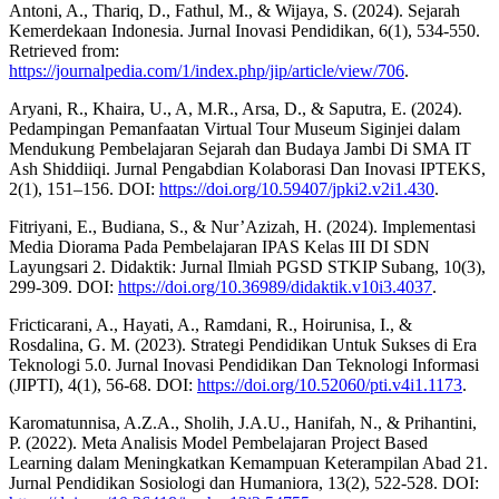
Antoni, A., Thariq, D., Fathul, M., & Wijaya, S. (2024). Sejarah
Kemerdekaan Indonesia. Jurnal Inovasi Pendidikan, 6(1), 534-550.
Retrieved from:
https://journalpedia.com/1/index.php/jip/article/view/706
.
Aryani, R., Khaira, U., A, M.R., Arsa, D., & Saputra, E. (2024).
Pedampingan Pemanfaatan Virtual Tour Museum Siginjei dalam
Mendukung Pembelajaran Sejarah dan Budaya Jambi Di SMA IT
Ash Shiddiiqi. Jurnal Pengabdian Kolaborasi Dan Inovasi IPTEKS,
2(1), 151–156. DOI:
https://doi.org/10.59407/jpki2.v2i1.430
.
Fitriyani, E., Budiana, S., & Nur’Azizah, H. (2024). Implementasi
Media Diorama Pada Pembelajaran IPAS Kelas III DI SDN
Layungsari 2. Didaktik: Jurnal Ilmiah PGSD STKIP Subang, 10(3),
299-309. DOI:
https://doi.org/10.36989/didaktik.v10i3.4037
.
Fricticarani, A., Hayati, A., Ramdani, R., Hoirunisa, I., &
Rosdalina, G. M. (2023). Strategi Pendidikan Untuk Sukses di Era
Teknologi 5.0. Jurnal Inovasi Pendidikan Dan Teknologi Informasi
(JIPTI), 4(1), 56-68. DOI:
https://doi.org/10.52060/pti.v4i1.1173
.
Karomatunnisa, A.Z.A., Sholih, J.A.U., Hanifah, N., & Prihantini,
P. (2022). Meta Analisis Model Pembelajaran Project Based
Learning dalam Meningkatkan Kemampuan Keterampilan Abad 21.
Jurnal Pendidikan Sosiologi dan Humaniora, 13(2), 522-528. DOI: