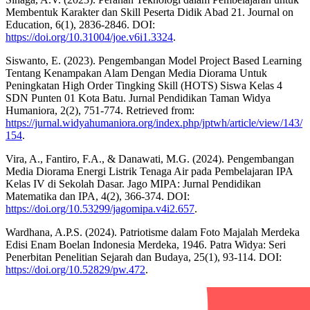
Membentuk Karakter dan Skill Peserta Didik Abad 21. Journal on
Education, 6(1), 2836-2846. DOI:
https://doi.org/10.31004/joe.v6i1.3324
.
Siswanto, E. (2023). Pengembangan Model Project Based Learning
Tentang Kenampakan Alam Dengan Media Diorama Untuk
Peningkatan High Order Tingking Skill (HOTS) Siswa Kelas 4
SDN Punten 01 Kota Batu. Jurnal Pendidikan Taman Widya
Humaniora, 2(2), 751-774. Retrieved from:
https://jurnal.widyahumaniora.org/index.php/jptwh/article/view/143/
154
.
Vira, A., Fantiro, F.A., & Danawati, M.G. (2024). Pengembangan
Media Diorama Energi Listrik Tenaga Air pada Pembelajaran IPA
Kelas IV di Sekolah Dasar. Jago MIPA: Jurnal Pendidikan
Matematika dan IPA, 4(2), 366-374. DOI:
https://doi.org/10.53299/jagomipa.v4i2.657
.
Wardhana, A.P.S. (2024). Patriotisme dalam Foto Majalah Merdeka
Edisi Enam Boelan Indonesia Merdeka, 1946. Patra Widya: Seri
Penerbitan Penelitian Sejarah dan Budaya, 25(1), 93-114. DOI:
https://doi.org/10.52829/pw.472
.