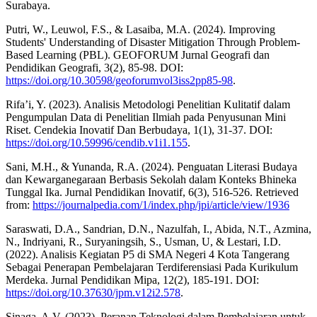
Surabaya.
Putri, W., Leuwol, F.S., & Lasaiba, M.A. (2024). Improving
Students' Understanding of Disaster Mitigation Through Problem-
Based Learning (PBL). GEOFORUM Jurnal Geografi dan
Pendidikan Geografi, 3(2), 85-98. DOI:
https://doi.org/10.30598/geoforumvol3iss2pp85-98
.
Rifa’i, Y. (2023). Analisis Metodologi Penelitian Kulitatif dalam
Pengumpulan Data di Penelitian Ilmiah pada Penyusunan Mini
Riset. Cendekia Inovatif Dan Berbudaya, 1(1), 31-37. DOI:
https://doi.org/10.59996/cendib.v1i1.155
.
Sani, M.H., & Yunanda, R.A. (2024). Penguatan Literasi Budaya
dan Kewarganegaraan Berbasis Sekolah dalam Konteks Bhineka
Tunggal Ika. Jurnal Pendidikan Inovatif, 6(3), 516-526. Retrieved
from:
https://journalpedia.com/1/index.php/jpi/article/view/1936
Saraswati, D.A., Sandrian, D.N., Nazulfah, I., Abida, N.T., Azmina,
N., Indriyani, R., Suryaningsih, S., Usman, U, & Lestari, I.D.
(2022). Analisis Kegiatan P5 di SMA Negeri 4 Kota Tangerang
Sebagai Penerapan Pembelajaran Terdiferensiasi Pada Kurikulum
Merdeka. Jurnal Pendidikan Mipa, 12(2), 185-191. DOI:
https://doi.org/10.37630/jpm.v12i2.578
.
Sinaga, A.V. (2023). Peranan Teknologi dalam Pembelajaran untuk