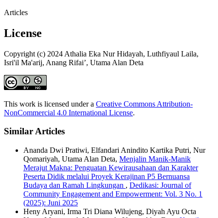
Articles
License
Copyright (c) 2024 Athalia Eka Nur Hidayah, Luthfiyaul Laila,
Isri'il Ma'arij, Anang Rifai’, Utama Alan Deta
This work is licensed under a
Creative Commons Attribution-
NonCommercial 4.0 International License
.
Similar Articles
Ananda Dwi Pratiwi, Elfandari Anindito Kartika Putri, Nur
Qomariyah, Utama Alan Deta,
Menjalin Manik-Manik
Merajut Makna: Penguatan Kewirausahaan dan Karakter
Peserta Didik melalui Proyek Kerajinan P5 Bernuansa
Budaya dan Ramah Lingkungan
,
Dedikasi: Journal of
Community Engagement and Empowerment: Vol. 3 No. 1
(2025): Juni 2025
Heny Aryani, Irma Tri Diana Wilujeng, Diyah Ayu Octa