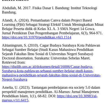
Abdullah, M. 2017. Fisika Dasar I. Bandung: Institut Teknologi
Bandung.
Afandi, A. (2024). Pemanfaatan Canva dalam Project Based
Learning (Pjbl) Sebagai Strategi Efektif Untuk Meningkatkan Minat
Belajar Peserta didik di Kelas XI. A. 3 SMA Negeri 14 Gowa.
Jurnal Pemikiran Dan Pengembangan Pembelajaran, 6(3), 964-971.
https://doi.org/10.31970/pendidikan.v6i3.1514
Alrianingrum, S. (2010). Cagar Budaya Surabaya Kota Pahlawan
Sebagai Sumber Belajar (Studi Kasus Mahasiswa Pendidikan
Sejarah Fakultas Ilmu Sosial di Universitas Negeri Surabaya)
Doctoral dissertation. Surakarta: Universitas Sebelas Maret.
Retrieved from:
https://digilib.uns.ac.id/dokumen/detail/16006/Cagar-budaya-
Surabaya-kota-pahlawan-sebagai-sumber-belajar-studi-kasus-
mahasiswa-pendidikan-sejarah-fakultas-ilmu-sosial-di-Universitas-
Negeri-Surabaya
Amelia, U. (2023). Tantangan pembelajaran era society 5.0 dalam
perspektif manajemen pendidikan. Al-Marsus: Jurnal Manajemen
Pendidikan Islam, 1(1), 68-82. DOI:
https://doi.org/10.30983/al-
marsus.v1i1.6415
.