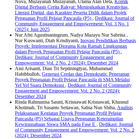
Nova, Muzayanah Muzayanah, Utama Alan Deta,
Komik
Digital Berbasis Cerita Rakyat: Meningkatkan Kreativitas,
Literasi Digital, dan Karakter Peserta Didik dalam Projek
Penguatan Profil Pelajar Pancasila (P5)
,
Dedikasi: Journal of
Community Engagement and Empowerment: Vol. 3 No. 1
(2025): Juni 2025
Nur Afni Agustinaningrum, Nadya Mazayu Nur Sabrina ,
Nur Kuswanti, Diah Krisdiyanti,
Inovasi Pendidikan Berbasis
Proyek: Implementasi Diorama Kota Ramah Lingkungan
dalam Proyek Penguatan Profil Pelajar Pancasila (P5)
,
Dedikasi: Journal of Community Engagement and
Empowerment: Vol. 2 No. 2 (2024): Desember 2024
Aini Arisanti, Dian Tri Septiningtyas, Muhammad
Habibbulloh,
Generasi Cerdas dan Demokratis: Penerapan
Proyek Penguatan Profil Pelajar Pancasila di SMA Melalui
Yel Yel Suara Demokrasi
,
Dedikasi: Journal of Community
Engagement and Empowerment: Vol. 2 No. 2 (2024):
Desember 2024
Rinda Rahmanisa Sasmi, Krisnawati Krisnawati, Khusnul
Khotimah, Tri Susanto Setiawan, Salisa Nun Shiha,
Analisis
Pelaksanaan Kegiatan Proyek Penguatan Profil Pelajar
Pancasila (P5) Sebagai Upaya Penguatan Keterampilan
Kewirausahaan Siswa SMA pada Fase E
,
Dedikasi: Journal
of Community Engagement and Empowerment: Vol. 2 No. 2
(2024): Desember 2024