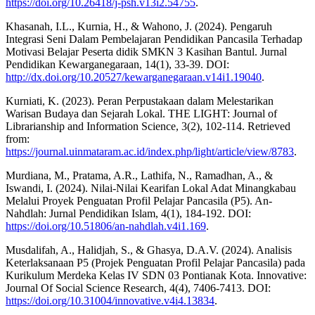
https://doi.org/10.26418/j-psh.v13i2.54755
.
Khasanah, I.L., Kurnia, H., & Wahono, J. (2024). Pengaruh
Integrasi Seni Dalam Pembelajaran Pendidikan Pancasila Terhadap
Motivasi Belajar Peserta didik SMKN 3 Kasihan Bantul. Jurnal
Pendidikan Kewarganegaraan, 14(1), 33-39. DOI:
http://dx.doi.org/10.20527/kewarganegaraan.v14i1.19040
.
Kurniati, K. (2023). Peran Perpustakaan dalam Melestarikan
Warisan Budaya dan Sejarah Lokal. THE LIGHT: Journal of
Librarianship and Information Science, 3(2), 102-114. Retrieved
from:
https://journal.uinmataram.ac.id/index.php/light/article/view/8783
.
Murdiana, M., Pratama, A.R., Lathifa, N., Ramadhan, A., &
Iswandi, I. (2024). Nilai-Nilai Kearifan Lokal Adat Minangkabau
Melalui Proyek Penguatan Profil Pelajar Pancasila (P5). An-
Nahdlah: Jurnal Pendidikan Islam, 4(1), 184-192. DOI:
https://doi.org/10.51806/an-nahdlah.v4i1.169
.
Musdalifah, A., Halidjah, S., & Ghasya, D.A.V. (2024). Analisis
Keterlaksanaan P5 (Projek Penguatan Profil Pelajar Pancasila) pada
Kurikulum Merdeka Kelas IV SDN 03 Pontianak Kota. Innovative:
Journal Of Social Science Research, 4(4), 7406-7413. DOI:
https://doi.org/10.31004/innovative.v4i4.13834
.