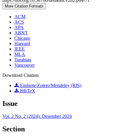
https://doi.org/10.58706/dedikasi.v2n2.p64-71
More Citation Formats
ACM
ACS
APA
ABNT
Chicago
Harvard
IEEE
MLA
Turabian
Vancouver
Download Citation
Endnote/Zotero/Mendeley (RIS)
BibTeX
Issue
Vol. 2 No. 2 (2024): Desember 2024
Section