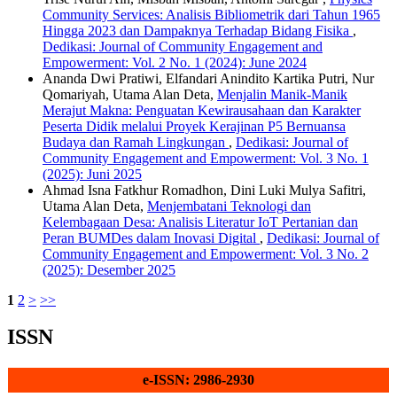
Community Services: Analisis Bibliometrik dari Tahun 1965
Hingga 2023 dan Dampaknya Terhadap Bidang Fisika
,
Dedikasi: Journal of Community Engagement and
Empowerment: Vol. 2 No. 1 (2024): June 2024
Ananda Dwi Pratiwi, Elfandari Anindito Kartika Putri, Nur
Qomariyah, Utama Alan Deta,
Menjalin Manik-Manik
Merajut Makna: Penguatan Kewirausahaan dan Karakter
Peserta Didik melalui Proyek Kerajinan P5 Bernuansa
Budaya dan Ramah Lingkungan
,
Dedikasi: Journal of
Community Engagement and Empowerment: Vol. 3 No. 1
(2025): Juni 2025
Ahmad Isna Fatkhur Romadhon, Dini Luki Mulya Safitri,
Utama Alan Deta,
Menjembatani Teknologi dan
Kelembagaan Desa: Analisis Literatur IoT Pertanian dan
Peran BUMDes dalam Inovasi Digital
,
Dedikasi: Journal of
Community Engagement and Empowerment: Vol. 3 No. 2
(2025): Desember 2025
1
2
>
>>
ISSN
e-ISSN: 2986-2930