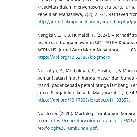
kreativitas dalam menyongsong era baru. Jurnal
Penelitian Mahasiswa, 7(2), 26-31. Retrieved fro
http://jurnal.ukmpenelitianuny.id/index.php/ji
Nangkar, E. K. & Humaidi, F. (2024). Alternatif
usaha sari bunga mawar di UPT PATPH Kabupate
AGRINUS: Jurnal Agro Marin Nusantara, 1(1), 63
https://doi.org/10.62180/k1xgme19
.
Nurcahya, Y., Mudjalipah, S., Yosita, L., & Mardia
pemanfaatan limbah bunga mawar dan bunga k
mandi padat kepada petani bunga lembang. Len
Jurnal Pengabdian kepada Masyarakat, 1(1), 54-
https://doi.org/10.17509/lekaedu.v1i1.33557
.
Nurdiana. (2020). Morfologi Tumbuhan. Mataram
from:
https://repository.uinmataram.ac.id/608/
Morfologi%20Tumbuhan.pdf
.