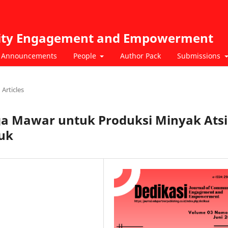
nity Engagement and Empowerment
Announcements
People
Author Pack
Submissions
Articles
a Mawar untuk Produksi Minyak Atsi
uk