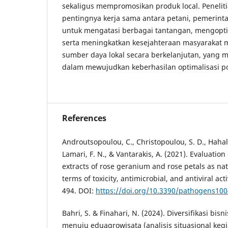
sekaligus mempromosikan produk local. Penelit
pentingnya kerja sama antara petani, pemerinta
untuk mengatasi berbagai tantangan, mengopti
serta meningkatkan kesejahteraan masyarakat 
sumber daya lokal secara berkelanjutan, yang m
dalam mewujudkan keberhasilan optimalisasi pot
References
Androutsopoulou, C., Christopoulou, S. D., Hahalis
Lamari, F. N., & Vantarakis, A. (2021). Evaluation 
extracts of rose geranium and rose petals as nat
terms of toxicity, antimicrobial, and antiviral act
494. DOI:
https://doi.org/10.3390/pathogens10
Bahri, S. & Finahari, N. (2024). Diversifikasi bis
menuju eduagrowisata (analisis situasional keg