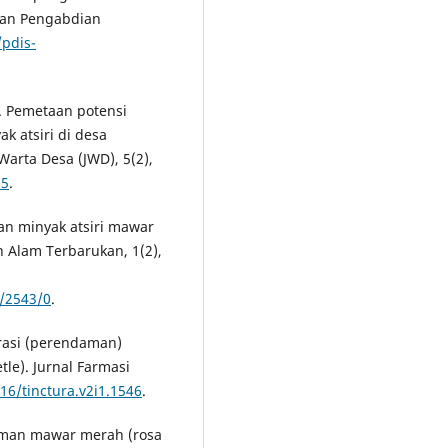
 dan Pengabdian
/pdis-
3). Pemetaan potensi
k atsiri di desa
Warta Desa (JWD), 5(2),
15
.
tan minyak atsiri mawar
n Alam Terbarukan, 1(2),
w/2543/0
.
rasi (perendaman)
tle). Jurnal Farmasi
16/tinctura.v2i1.1546
.
anaman mawar merah (rosa