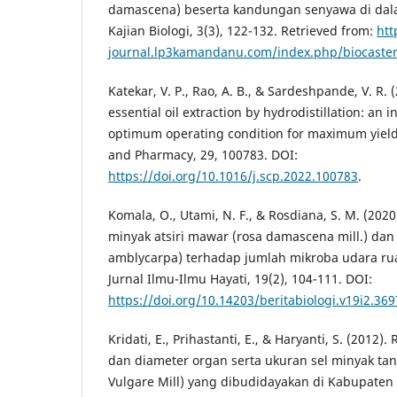
damascena) beserta kandungan senyawa di dalam
Kajian Biologi, 3(3), 122-132. Retrieved from:
htt
journal.lp3kamandanu.com/index.php/biocaste
Katekar, V. P., Rao, A. B., & Sardeshpande, V. R. 
essential oil extraction by hydrodistillation: an i
optimum operating condition for maximum yield
and Pharmacy, 29, 100783. DOI:
https://doi.org/10.1016/j.scp.2022.100783
.
Komala, O., Utami, N. F., & Rosdiana, S. M. (202
minyak atsiri mawar (rosa damascena mill.) dan k
amblycarpa) terhadap jumlah mikroba udara r
Jurnal Ilmu-Ilmu Hayati, 19(2), 104-111. DOI:
https://doi.org/10.14203/beritabiologi.v19i2.369
Kridati, E., Prihastanti, E., & Haryanti, S. (2012
dan diameter organ serta ukuran sel minyak t
Vulgare Mill) yang dibudidayakan di Kabupate