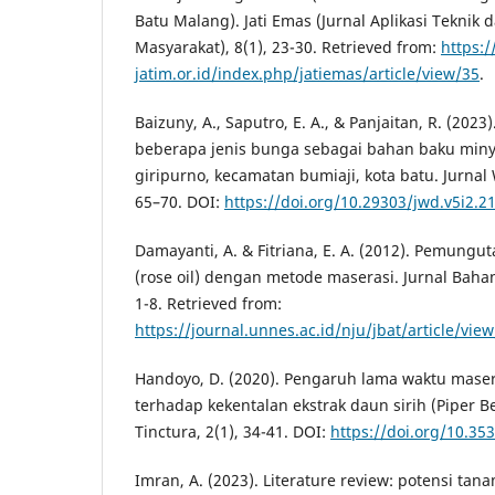
Batu Malang). Jati Emas (Jurnal Aplikasi Teknik
Masyarakat), 8(1), 23-30. Retrieved from:
https:/
jatim.or.id/index.php/jatiemas/article/view/35
.
Baizuny, A., Saputro, E. A., & Panjaitan, R. (202
beberapa jenis bunga sebagai bahan baku minya
giripurno, kecamatan bumiaji, kota batu. Jurnal 
65–70. DOI:
https://doi.org/10.29303/jwd.v5i2.2
Damayanti, A. & Fitriana, E. A. (2012). Pemungu
(rose oil) dengan metode maserasi. Jurnal Baha
1-8. Retrieved from:
https://journal.unnes.ac.id/nju/jbat/article/vie
Handoyo, D. (2020). Pengaruh lama waktu mase
terhadap kekentalan ekstrak daun sirih (Piper Be
Tinctura, 2(1), 34-41. DOI:
https://doi.org/10.353
Imran, A. (2023). Literature review: potensi t