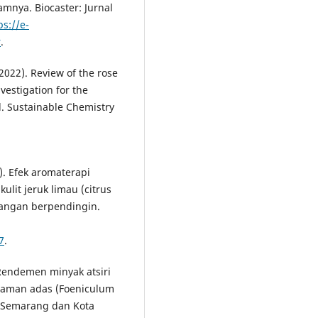
nya. Biocaster: Jurnal
ps://e-
r
.
(2022). Review of the rose
nvestigation for the
. Sustainable Chemistry
0). Efek aromaterapi
ulit jeruk limau (citrus
uangan berpendingin.
7
.
). Rendemen minyak atsiri
anaman adas (Foeniculum
n Semarang dan Kota