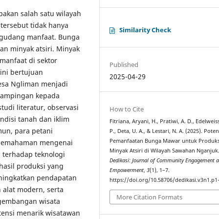
kan salah satu wilayah
tersebut tidak hanya
Similarity Check
segudang manfaat. Bunga
n minyak atsiri. Minyak
manfaat di sektor
Published
 ini bertujuan
2025-04-29
esa Ngliman menjadi
ndampingan kepada
udi literatur, observasi
How to Cite
disi tanah dan iklim
Fitriana, Aryani, H., Pratiwi, A. D., Edelweis
n, para petani
P., Deta, U. A., & Lestari, N. A. (2025). Poten
Pemanfaatan Bunga Mawar untuk Produks
a pemahaman mengenai
Minyak Atsiri di Wilayah Sawahan Nganjuk
s terhadap teknologi
Dedikasi: Journal of Community Engagement 
hasil produksi yang
Empowerment
,
3
(1), 1–7.
eningkatkan pendapatan
https://doi.org/10.58706/dedikasi.v3n1.p1
 alat modern, serta
More Citation Formats
engembangan wisata
tensi menarik wisatawan