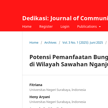
Dedikasi: Journal of Commu
Home
Register
Login
Publications
Home
/
Archives
/
Vol. 3 No. 1 (2025): Juni 2025
/
Potensi Pemanfaatan Bung
di Wilayah Sawahan Nganj
Fitriana
Universitas Negeri Surabaya, Indonesia
Heny Aryani
Universitas Negeri Surabaya, Indonesia