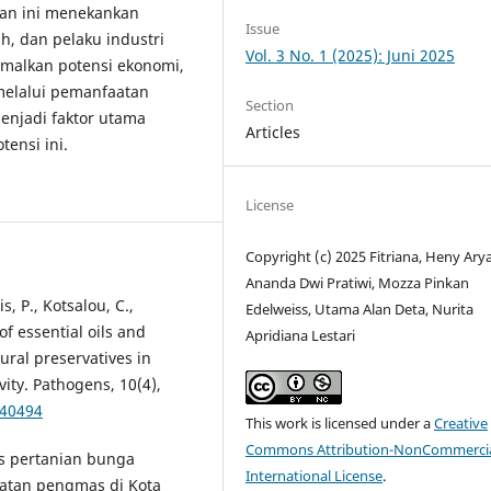
ian ini menekankan
Issue
h, dan pelaku industri
Vol. 3 No. 1 (2025): Juni 2025
malkan potensi ekonomi,
melalui pemanfaatan
Section
enjadi faktor utama
Articles
ensi ini.
License
Copyright (c) 2025 Fitriana, Heny Arya
Ananda Dwi Pratiwi, Mozza Pinkan
, P., Kotsalou, C.,
Edelweiss, Utama Alan Deta, Nurita
of essential oils and
Apridiana Lestari
ural preservatives in
ivity. Pathogens, 10(4),
040494
This work is licensed under a
Creative
Commons Attribution-NonCommercia
nis pertanian bunga
International License
.
iatan pengmas di Kota