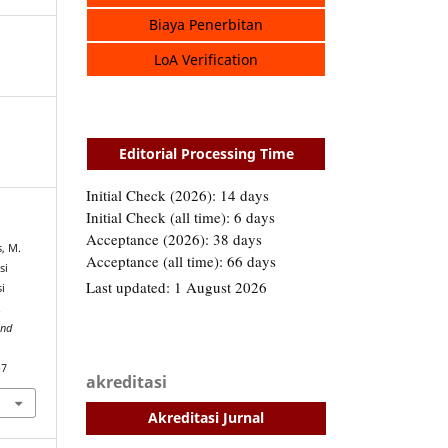
Biaya Penerbitan
LoA Verification
Editorial Processing Time
s, M.
si
i
.
and
-7
akreditasi
Akreditasi Jurnal