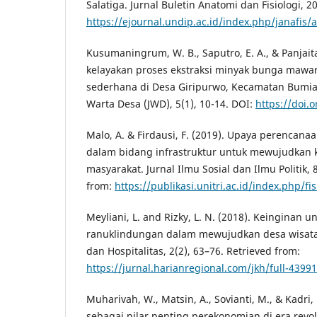
Salatiga. Jurnal Buletin Anatomi dan Fisiologi, 20
https://ejournal.undip.ac.id/index.php/janafis/a
Kusumaningrum, W. B., Saputro, E. A., & Panjaita
kelayakan proses ekstraksi minyak bunga mawa
sederhana di Desa Giripurwo, Kecamatan Bumiaji
Warta Desa (JWD), 5(1), 10-14. DOI:
https://doi.
Malo, A. & Firdausi, F. (2019). Upaya perenca
dalam bidang infrastruktur untuk mewujudkan 
masyarakat. Jurnal Ilmu Sosial dan Ilmu Politik, 
from:
https://publikasi.unitri.ac.id/index.php/fi
Meyliani, L. and Rizky, L. N. (2018). Keinginan u
ranuklindungan dalam mewujudkan desa wisata.
dan Hospitalitas, 2(2), 63–76. Retrieved from:
https://jurnal.harianregional.com/jkh/full-43991
Muharivah, W., Matsin, A., Sovianti, M., & Kadri,
sebagai pilar penting perekonomian di era revolu