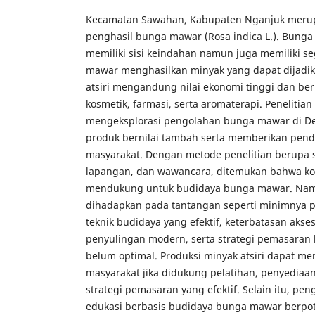
Kecamatan Sawahan, Kabupaten Nganjuk merupa
penghasil bunga mawar (Rosa indica L.). Bunga 
memiliki sisi keindahan namun juga memiliki 
mawar menghasilkan minyak yang dapat dijadika
atsiri mengandung nilai ekonomi tinggi dan ber
kosmetik, farmasi, serta aromaterapi. Penelitian
mengeksplorasi pengolahan bunga mawar di D
produk bernilai tambah serta memberikan pe
masyarakat. Dengan metode penelitian berupa st
lapangan, dan wawancara, ditemukan bahwa kon
mendukung untuk budidaya bunga mawar. Namu
dihadapkan pada tantangan seperti minimny
teknik budidaya yang efektif, keterbatasan akse
penyulingan modern, serta strategi pemasaran 
belum optimal. Produksi minyak atsiri dapat m
masyarakat jika didukung pelatihan, penyediaan
strategi pemasaran yang efektif. Selain itu, p
edukasi berbasis budidaya bunga mawar berpo