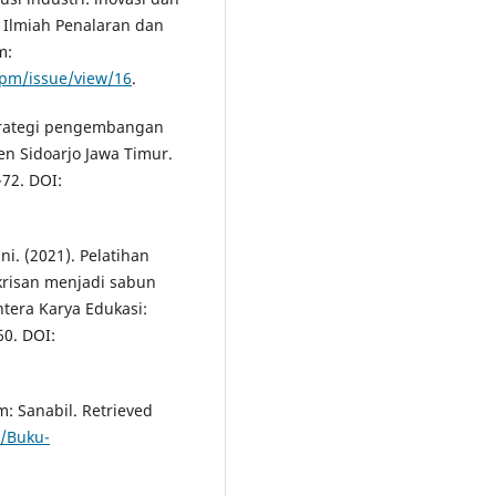
 Ilmiah Penalaran dan
m:
ppm/issue/view/16
.
 strategi pengembangan
n Sidoarjo Jawa Timur.
-72. DOI:
ni. (2021). Pelatihan
risan menjadi sabun
tera Karya Edukasi:
60. DOI:
: Sanabil. Retrieved
1/Buku-