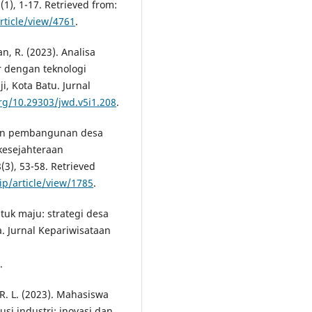
(1), 1-17. Retrieved from:
rticle/view/4761
.
n, R. (2023). Analisa
r dengan teknologi
, Kota Batu. Jurnal
org/10.29303/jwd.v5i1.208
.
naan pembangunan desa
kesejahteraan
8(3), 53-58. Retrieved
sip/article/view/1785
.
ntuk maju: strategi desa
 Jurnal Kepariwisataan
.
 R. L. (2023). Mahasiswa
si industri: inovasi dan