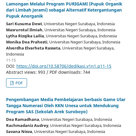
Lamongan Melalui Program PURIGAMI (Pupuk Organik
dari Limbah Jerami) sebagai Alternatif Ketergantungan
Pupuk Anorganik
Sari Kusuma Dewi
, Universitas Negeri Surabaya
, Indonesia
Masrurotul Ilmiah
, Universitas Negeri Surabaya
, Indonesia
Lytha Rizqika Lailia
, Universitas Negeri Surabaya
, Indonesia
Monika Dea Prahesti
, Universitas Negeri Surabaya
, Indonesia
Alverdha Elvarheta Rasseta
, Universitas Negeri Surabaya
,
Indonesia
11-15
DOI:
https://doi.org/10.58706/dedikasi.v1n1.p11-15
Abstract views: 993 / PDF downloads: 744
PDF
Pengembangan Media Pembelajaran berbasis Game Ular
Tangga Numerasi Oleh KKN Unesa untuk Mendukung
Program SAS (Sekolah Arek Suroboyo)
Dea Ramadhana
, Universitas Negeri Surabaya
, Indonesia
Rachmadaniz Audrey
, Universitas Negeri Surabaya
, Indonesia
Savana Nisva
, Universitas Negeri Surabaya
, Indonesia