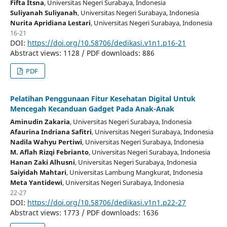
Fifta Itsna
, Universitas Negeri Surabaya
, Indonesia
Suliyanah Suliyanah
, Universitas Negeri Surabaya
, Indonesia
Nurita Apridiana Lestari
, Universitas Negeri Surabaya
, Indonesia
16-21
DOI:
https://doi.org/10.58706/dedikasi.v1n1.p16-21
Abstract views: 1128 / PDF downloads: 886
PDF
Pelatihan Penggunaan Fitur Kesehatan Digital Untuk
Mencegah Kecanduan Gadget Pada Anak-Anak
Aminudin Zakaria
, Universitas Negeri Surabaya
, Indonesia
Afaurina Indriana Safitri
, Universitas Negeri Surabaya
, Indonesia
Nadila Wahyu Pertiwi
, Universitas Negeri Surabaya
, Indonesia
M. Aflah Rizqi Febrianto
, Universitas Negeri Surabaya
, Indonesia
Hanan Zaki Alhusni
, Universitas Negeri Surabaya
, Indonesia
Saiyidah Mahtari
, Universitas Lambung Mangkurat
, Indonesia
Meta Yantidewi
, Universitas Negeri Surabaya
, Indonesia
22-27
DOI:
https://doi.org/10.58706/dedikasi.v1n1.p22-27
Abstract views: 1773 / PDF downloads: 1636