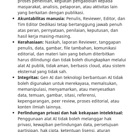
proses penelitian, kegiatan pengabdian kepada
masyarakat, analisis, pelaporan, atau aktivitas lain
yang berkaitan dengan publikasi.
Akuntabilitas manusia:
Penulis, Reviewer, Editor, dan
Tim Editor Dedikasi tetap bertanggung jawab penuh
atas peran, pernyataan, penilaian, keputusan, dan
hasil kerja masing-masing.
Kerahasiaan:
Naskah, laporan Reviewer, tanggapan
penulis, data, gambar, file tambahan, komunikasi
editorial, dan materi lain yang belum diterbitkan
harus dilindungi dan tidak boleh diungkapkan melalui
alat AI publik, tidak aman, berbasis cloud, atau sistem
eksternal yang tidak sah.
Integritas:
Gen AI dan teknologi berbantuan AI tidak
boleh digunakan untuk merekayasa, memalsukan,
memanipulasi, menyamarkan, atau menyesatkan
data, temuan, gambar, sitasi, referensi,
kepengarangan, peer review, proses editorial, atau
konten ilmiah lainnya.
Perlindungan privasi dan hak kekayaan intelektual:
Penggunaan alat AI tidak boleh melanggar hak
privasi, kewajiban perlindungan data, persetujuan
partisipan, hak cipta, ketentuan lisensi, aturan