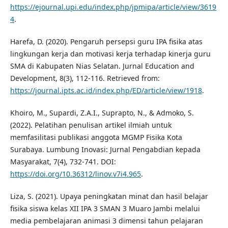
https://ejournal.upi.edu/index.php/jpmipa/article/view/3619
4
.
Harefa, D. (2020). Pengaruh persepsi guru IPA fisika atas
lingkungan kerja dan motivasi kerja terhadap kinerja guru
SMA di Kabupaten Nias Selatan. Jurnal Education and
Development, 8(3), 112-116. Retrieved from:
https://journal.ipts.ac.id/index.php/ED/article/view/1918
.
Khoiro, M., Supardi, Z.A.I., Suprapto, N., & Admoko, S.
(2022). Pelatihan penulisan artikel ilmiah untuk
memfasilitasi publikasi anggota MGMP Fisika Kota
Surabaya. Lumbung Inovasi: Jurnal Pengabdian kepada
Masyarakat, 7(4), 732-741. DOI:
https://doi.org/10.36312/linov.v7i4.965
.
Liza, S. (2021). Upaya peningkatan minat dan hasil belajar
fisika siswa kelas XII IPA 3 SMAN 3 Muaro Jambi melalui
media pembelajaran animasi 3 dimensi tahun pelajaran