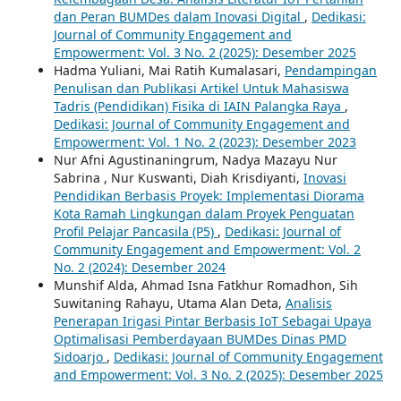
dan Peran BUMDes dalam Inovasi Digital
,
Dedikasi:
Journal of Community Engagement and
Empowerment: Vol. 3 No. 2 (2025): Desember 2025
Hadma Yuliani, Mai Ratih Kumalasari,
Pendampingan
Penulisan dan Publikasi Artikel Untuk Mahasiswa
Tadris (Pendidikan) Fisika di IAIN Palangka Raya
,
Dedikasi: Journal of Community Engagement and
Empowerment: Vol. 1 No. 2 (2023): Desember 2023
Nur Afni Agustinaningrum, Nadya Mazayu Nur
Sabrina , Nur Kuswanti, Diah Krisdiyanti,
Inovasi
Pendidikan Berbasis Proyek: Implementasi Diorama
Kota Ramah Lingkungan dalam Proyek Penguatan
Profil Pelajar Pancasila (P5)
,
Dedikasi: Journal of
Community Engagement and Empowerment: Vol. 2
No. 2 (2024): Desember 2024
Munshif Alda, Ahmad Isna Fatkhur Romadhon, Sih
Suwitaning Rahayu, Utama Alan Deta,
Analisis
Penerapan Irigasi Pintar Berbasis IoT Sebagai Upaya
Optimalisasi Pemberdayaan BUMDes Dinas PMD
Sidoarjo
,
Dedikasi: Journal of Community Engagement
and Empowerment: Vol. 3 No. 2 (2025): Desember 2025