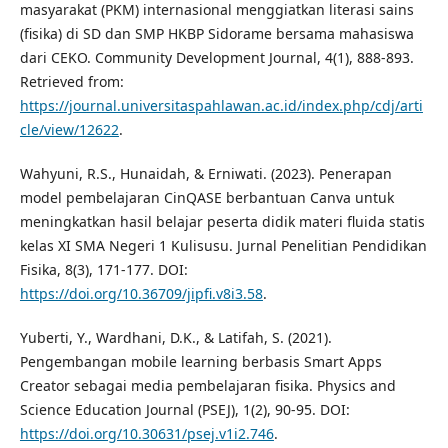
masyarakat (PKM) internasional menggiatkan literasi sains
(fisika) di SD dan SMP HKBP Sidorame bersama mahasiswa
dari CEKO. Community Development Journal, 4(1), 888-893.
Retrieved from:
https://journal.universitaspahlawan.ac.id/index.php/cdj/arti
cle/view/12622
.
Wahyuni, R.S., Hunaidah, & Erniwati. (2023). Penerapan
model pembelajaran CinQASE berbantuan Canva untuk
meningkatkan hasil belajar peserta didik materi fluida statis
kelas XI SMA Negeri 1 Kulisusu. Jurnal Penelitian Pendidikan
Fisika, 8(3), 171-177. DOI:
https://doi.org/10.36709/jipfi.v8i3.58
.
Yuberti, Y., Wardhani, D.K., & Latifah, S. (2021).
Pengembangan mobile learning berbasis Smart Apps
Creator sebagai media pembelajaran fisika. Physics and
Science Education Journal (PSEJ), 1(2), 90-95. DOI:
https://doi.org/10.30631/psej.v1i2.746
.