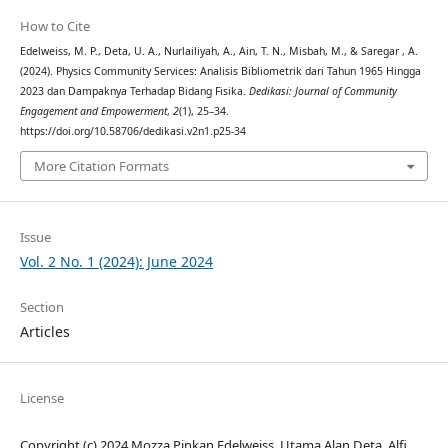
How to Cite
Edelweiss, M. P., Deta, U. A., Nurlailiyah, A., Ain, T. N., Misbah, M., & Saregar , A.
(2024). Physics Community Services: Analisis Bibliometrik dari Tahun 1965 Hingga
2023 dan Dampaknya Terhadap Bidang Fisika.
Dedikasi: Journal of Community
Engagement and Empowerment
,
2
(1), 25–34.
https://doi.org/10.58706/dedikasi.v2n1.p25-34
More Citation Formats
Issue
Vol. 2 No. 1 (2024): June 2024
Section
Articles
License
Copyright (c) 2024 Mozza Pinkan Edelweiss, Utama Alan Deta, Alfi