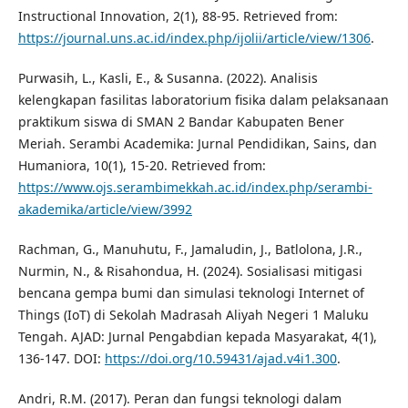
Instructional Innovation, 2(1), 88-95. Retrieved from:
https://journal.uns.ac.id/index.php/ijolii/article/view/1306
.
Purwasih, L., Kasli, E., & Susanna. (2022). Analisis
kelengkapan fasilitas laboratorium fisika dalam pelaksanaan
praktikum siswa di SMAN 2 Bandar Kabupaten Bener
Meriah. Serambi Academika: Jurnal Pendidikan, Sains, dan
Humaniora, 10(1), 15-20. Retrieved from:
https://www.ojs.serambimekkah.ac.id/index.php/serambi-
akademika/article/view/3992
Rachman, G., Manuhutu, F., Jamaludin, J., Batlolona, J.R.,
Nurmin, N., & Risahondua, H. (2024). Sosialisasi mitigasi
bencana gempa bumi dan simulasi teknologi Internet of
Things (IoT) di Sekolah Madrasah Aliyah Negeri 1 Maluku
Tengah. AJAD: Jurnal Pengabdian kepada Masyarakat, 4(1),
136-147. DOI:
https://doi.org/10.59431/ajad.v4i1.300
.
Andri, R.M. (2017). Peran dan fungsi teknologi dalam