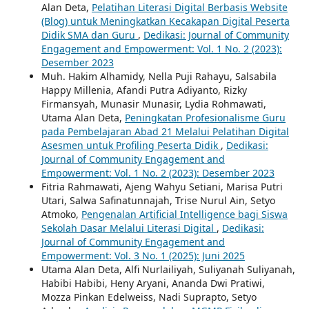
Alan Deta,
Pelatihan Literasi Digital Berbasis Website
(Blog) untuk Meningkatkan Kecakapan Digital Peserta
Didik SMA dan Guru
,
Dedikasi: Journal of Community
Engagement and Empowerment: Vol. 1 No. 2 (2023):
Desember 2023
Muh. Hakim Alhamidy, Nella Puji Rahayu, Salsabila
Happy Millenia, Afandi Putra Adiyanto, Rizky
Firmansyah, Munasir Munasir, Lydia Rohmawati,
Utama Alan Deta,
Peningkatan Profesionalisme Guru
pada Pembelajaran Abad 21 Melalui Pelatihan Digital
Asesmen untuk Profiling Peserta Didik
,
Dedikasi:
Journal of Community Engagement and
Empowerment: Vol. 1 No. 2 (2023): Desember 2023
Fitria Rahmawati, Ajeng Wahyu Setiani, Marisa Putri
Utari, Salwa Safinatunnajah, Trise Nurul Ain, Setyo
Atmoko,
Pengenalan Artificial Intelligence bagi Siswa
Sekolah Dasar Melalui Literasi Digital
,
Dedikasi:
Journal of Community Engagement and
Empowerment: Vol. 3 No. 1 (2025): Juni 2025
Utama Alan Deta, Alfi Nurlailiyah, Suliyanah Suliyanah,
Habibi Habibi, Heny Aryani, Ananda Dwi Pratiwi,
Mozza Pinkan Edelweiss, Nadi Suprapto, Setyo