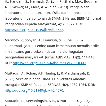
H., Handani, S., Harmadi, D., Zulfi, R., Shafii, M.A., Budiman,
A., Elvaswer, M., Mora, & Wildian. (2023). Pengelolaan
laboratorium bagi guru-guru fisika dan perancangan
laboratorium percontohan di SMAN 2 Harau. BERNAS: Jurnal
Pengabdian Kepada Masyarakat, 4(1), 69-77. DOI:
https://doi.org/10.31949/jb.v4i1.3632
.
Marwoto, P., Sopyan, A., Linuwuh, S., Subali, B., &
Ellianawati. (2013). Peningkatan kemampuan menulis artikel
ilmiah sains guru sekolah dasar melalui kegiatan
pengabdian masyarakat. Jurnal ABDIMAS, 17(2), 111-116.
DOI:
https://doi.org/10.15294/abdimas.v17i2.10300
.
Muttaqin, A., Pohan, A.F., Taufiq, I., & Mardiansyah, D.
(2023). Sekolah binaan-HIMAFI Universitas Andalas
mengajar SMP 41 Padang. BERNAS, 4(2), 1259-1264. DOI:
https://doi.org/10.31949/jb.v4i2.4670
.
Muttaqin, R., Setyaningsih, N.E., & Nurbaiti, U. (2023).