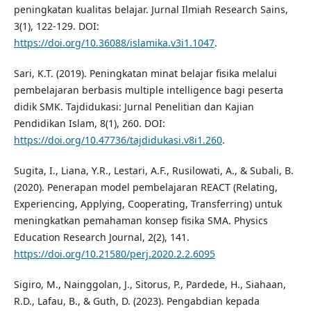
peningkatan kualitas belajar. Jurnal Ilmiah Research Sains,
3(1), 122-129. DOI:
https://doi.org/10.36088/islamika.v3i1.1047
.
Sari, K.T. (2019). Peningkatan minat belajar fisika melalui
pembelajaran berbasis multiple intelligence bagi peserta
didik SMK. Tajdidukasi: Jurnal Penelitian dan Kajian
Pendidikan Islam, 8(1), 260. DOI:
https://doi.org/10.47736/tajdidukasi.v8i1.260
.
Sugita, I., Liana, Y.R., Lestari, A.F., Rusilowati, A., & Subali, B.
(2020). Penerapan model pembelajaran REACT (Relating,
Experiencing, Applying, Cooperating, Transferring) untuk
meningkatkan pemahaman konsep fisika SMA. Physics
Education Research Journal, 2(2), 141.
https://doi.org/10.21580/perj.2020.2.2.6095
Sigiro, M., Nainggolan, J., Sitorus, P., Pardede, H., Siahaan,
R.D., Lafau, B., & Guth, D. (2023). Pengabdian kepada