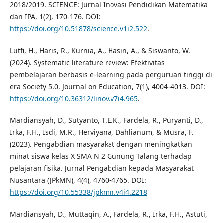
2018/2019. SCIENCE: Jurnal Inovasi Pendidikan Matematika
dan IPA, 1(2), 170-176. DOI:
https://doi.org/10.51878/science.v1i2.522
.
Lutfi, H., Haris, R., Kurnia, A., Hasin, A., & Siswanto, W.
(2024). Systematic literature review: Efektivitas
pembelajaran berbasis e-learning pada perguruan tinggi di
era Society 5.0. Journal on Education, 7(1), 4004-4013. DOI:
https://doi.org/10.36312/linov.v7i4.965
.
Mardiansyah, D., Sutyanto, T.E.K., Fardela, R., Puryanti, D.,
Irka, F.H., Isdi, M.R., Herviyana, Dahlianum, & Musra, F.
(2023). Pengabdian masyarakat dengan meningkatkan
minat siswa kelas X SMA N 2 Gunung Talang terhadap
pelajaran fisika. Jurnal Pengabdian kepada Masyarakat
Nusantara (JPkMN), 4(4), 4760-4765. DOI:
https://doi.org/10.55338/jpkmn.v4i4.2218
Mardiansyah, D., Muttaqin, A., Fardela, R., Irka, F.H., Astuti,