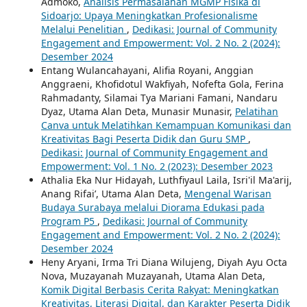
Admoko,
Analisis Permasalahan MGMP Fisika di
Sidoarjo: Upaya Meningkatkan Profesionalisme
Melalui Penelitian
,
Dedikasi: Journal of Community
Engagement and Empowerment: Vol. 2 No. 2 (2024):
Desember 2024
Entang Wulancahayani, Alifia Royani, Anggian
Anggraeni, Khofidotul Wakfiyah, Nofefta Gola, Ferina
Rahmadanty, Silamai Tya Mariani Famani, Nandaru
Dyaz, Utama Alan Deta, Munasir Munasir,
Pelatihan
Canva untuk Melatihkan Kemampuan Komunikasi dan
Kreativitas Bagi Peserta Didik dan Guru SMP
,
Dedikasi: Journal of Community Engagement and
Empowerment: Vol. 1 No. 2 (2023): Desember 2023
Athalia Eka Nur Hidayah, Luthfiyaul Laila, Isri'il Ma'arij,
Anang Rifai’, Utama Alan Deta,
Mengenal Warisan
Budaya Surabaya melalui Diorama Edukasi pada
Program P5
,
Dedikasi: Journal of Community
Engagement and Empowerment: Vol. 2 No. 2 (2024):
Desember 2024
Heny Aryani, Irma Tri Diana Wilujeng, Diyah Ayu Octa
Nova, Muzayanah Muzayanah, Utama Alan Deta,
Komik Digital Berbasis Cerita Rakyat: Meningkatkan
Kreativitas, Literasi Digital, dan Karakter Peserta Didik