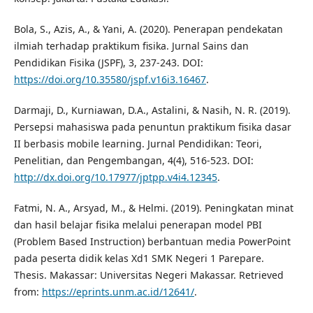
Bola, S., Azis, A., & Yani, A. (2020). Penerapan pendekatan
ilmiah terhadap praktikum fisika. Jurnal Sains dan
Pendidikan Fisika (JSPF), 3, 237-243. DOI:
https://doi.org/10.35580/jspf.v16i3.16467
.
Darmaji, D., Kurniawan, D.A., Astalini, & Nasih, N. R. (2019).
Persepsi mahasiswa pada penuntun praktikum fisika dasar
II berbasis mobile learning. Jurnal Pendidikan: Teori,
Penelitian, dan Pengembangan, 4(4), 516-523. DOI:
http://dx.doi.org/10.17977/jptpp.v4i4.12345
.
Fatmi, N. A., Arsyad, M., & Helmi. (2019). Peningkatan minat
dan hasil belajar fisika melalui penerapan model PBI
(Problem Based Instruction) berbantuan media PowerPoint
pada peserta didik kelas Xd1 SMK Negeri 1 Parepare.
Thesis. Makassar: Universitas Negeri Makassar. Retrieved
from:
https://eprints.unm.ac.id/12641/
.