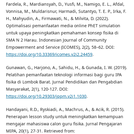
Fardela, R., Mardiansyah, D., Yusfi, M., Namigo, E. L., Afdal,
Vonnisa, M., Muldarisnur, Harmadi, Sutantyo, T. E. P., Irka, F.
H., Mahyudin, A., Firmawati, N., & Milvita, D. (2022).
Optimalisasi pemanfaatan media online PhET simulation
untuk upaya peningkatkan pemahaman konsep fisika di
SMA N 2 Harau. Indonesian Journal of Community
Empowerment and Service (ICOMES), 2(2), 58–62. DOI:
https://doi.org/10.33369/icomes.v2i2.24459
.
Gunawan, G., Harjono, A., Sahidu, H., & Gunada, I. W. (2019).
Pelatihan pemanfaatan teknologi informasi bagi guru IPA
fisika di Lombok Barat. Jurnal Pendidikan dan Pengabdian
Masyarakat, 2(1), 120-127. DOI:
https://doi.org/10.29303/jppm.v2i1.1030
.
Handayani, R.D., Ryskiadi, A., Machrus, A., & Acik, R. (2015).
Penerapan lesson study untuk meningkatkan kemampuan
mengajar mahasiswa calon guru fisika. Jurnal Pengajaran
MIPA, 20(1), 27-31. Retrieved from: