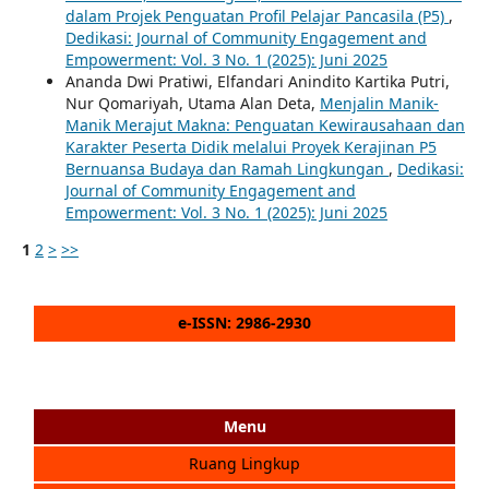
dalam Projek Penguatan Profil Pelajar Pancasila (P5)
,
Dedikasi: Journal of Community Engagement and
Empowerment: Vol. 3 No. 1 (2025): Juni 2025
Ananda Dwi Pratiwi, Elfandari Anindito Kartika Putri,
Nur Qomariyah, Utama Alan Deta,
Menjalin Manik-
Manik Merajut Makna: Penguatan Kewirausahaan dan
Karakter Peserta Didik melalui Proyek Kerajinan P5
Bernuansa Budaya dan Ramah Lingkungan
,
Dedikasi:
Journal of Community Engagement and
Empowerment: Vol. 3 No. 1 (2025): Juni 2025
1
2
>
>>
e-ISSN: 2986-2930
Menu
Ruang Lingkup