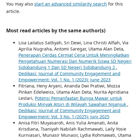
You may also
start an advanced similarity search
for this
article.
Most read articles by the same author(s)
Lisa Lailatus Sa’diyah, Sri Dewi, Lina Christi Alfiah, Via
Aprilia Nugraha, Antomi Saregar, Utama Alan Deta,
Penerapan Cerdas Cermat Ceria Untuk Meningkatkan
Pengetahuan Numerasi Dan Numerik Siswa SD Negeri
Sidobandung 1 Dan SD Negeri Sidobandung 2
,
Dedikasi: Journal of Community Engagement and
Empowerment: Vol. 1 No. 1 (2023): June 2023
Fitriana, Heny Aryani, Ananda Dwi Pratiwi, Mozza
Pinkan Edelweiss, Utama Alan Deta, Nurita Apridiana
Lestari,
Potensi Pemanfaatan Bunga Mawar untuk
Produksi Minyak Atsiri di Wilayah Sawahan Nganjuk
,
Dedikasi: Journal of Community Engagement and
Empowerment: Vol. 3 No. 1 (2025): Juni 2025
Anisa Fitri Muyasaroh, Anis Yulia Amanati, Anita
Krisdiana, Tsaniyah Nabilah Rachmawati, Laily Yosie
Kurniasari, Munasir Munasir, Lydia Rohmawati, Utama