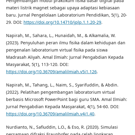
Pengembangan modul praktikum fisika dasar digital pada
materi listrik magnet sebagai upaya adaptasi kebiasaan
baru. Jurnal Pengelolaan Laboratorium Pendidikan, 5(1), 20-
29. DOI:
https://doi.org/10.14710/jplp.1.1.20-29
.
Napirah, M., Sahara, L., Hunaidah, M., & Alkamalia, W.
(2023). Penyuluhan peran ilmu fisika dalam kehidupan dan
pengenalan laboratorium virtual fisika pada siswa
Madrasah Aliyah. Amal Ilmiah: Jurnal Pengabdian Kepada
Masyarakat, 5(1), 113-120. DOI:
https://doi.org/10.36709/amalilmiah.v5i1.126
.
Napirah, M., Tahang, L., Naim, S., Syarifuddin, & Abdin.
(2022). Pelatihan pengembangan laboratorium virtual
berbasis Microsoft PowerPoint bagi guru SMA. Amal Ilmiah:
Jurnal Pengabdian Kepada Masyarakat, 4(1), 54-60. DOI:
https://doi.org/10.36709/amalilmiah.v4i1.40
.
Nurdianto, N., Safiuddin, L.O., & Eso, R. (2020). Simulasi
persamaan difraksi Fraunhofer pada celah lingkaran