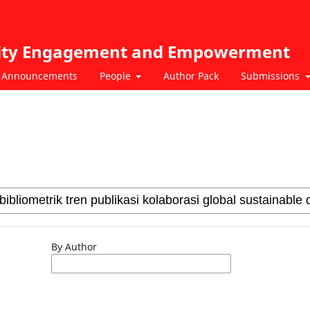
nity Engagement and Empowerment
Announcements
People
Author Pack
Submissions
By Author