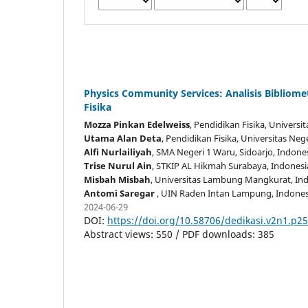
Physics Community Services: Analisis Bibliom
Fisika
Mozza Pinkan Edelweiss
, Pendidikan Fisika, Univers
Utama Alan Deta
, Pendidikan Fisika, Universitas Ne
Alfi Nurlailiyah
, SMA Negeri 1 Waru, Sidoarjo
, Indone
Trise Nurul Ain
, STKIP AL Hikmah Surabaya
, Indonesi
Misbah Misbah
, Universitas Lambung Mangkurat
, In
Antomi Saregar
, UIN Raden Intan Lampung
, Indone
2024-06-29
DOI:
https://doi.org/10.58706/dedikasi.v2n1.p2
Abstract views: 550 / PDF downloads: 385