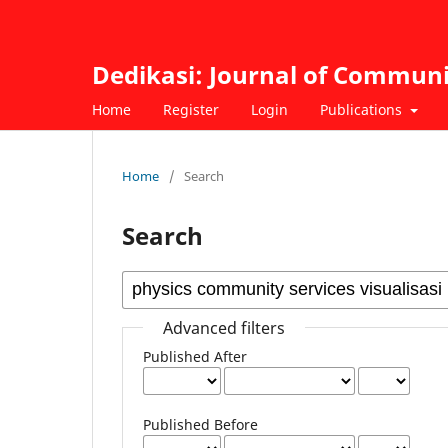
Dedikasi: Journal of Commu
Home
Register
Login
Publications
Home
/
Search
Search
Advanced filters
Published After
Published Before