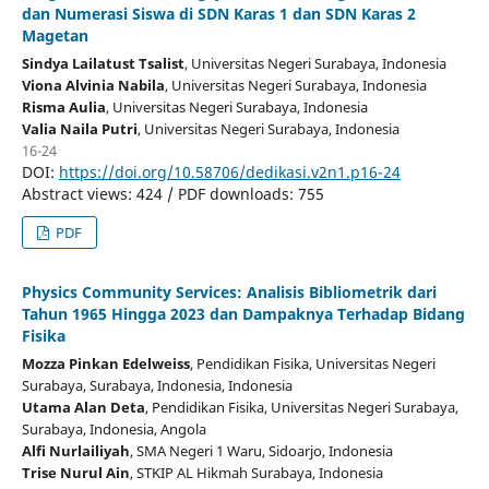
dan Numerasi Siswa di SDN Karas 1 dan SDN Karas 2
Magetan
Sindya Lailatust Tsalist
, Universitas Negeri Surabaya
, Indonesia
Viona Alvinia Nabila
, Universitas Negeri Surabaya
, Indonesia
Risma Aulia
, Universitas Negeri Surabaya
, Indonesia
Valia Naila Putri
, Universitas Negeri Surabaya
, Indonesia
16-24
DOI:
https://doi.org/10.58706/dedikasi.v2n1.p16-24
Abstract views: 424 / PDF downloads: 755
PDF
Physics Community Services: Analisis Bibliometrik dari
Tahun 1965 Hingga 2023 dan Dampaknya Terhadap Bidang
Fisika
Mozza Pinkan Edelweiss
, Pendidikan Fisika, Universitas Negeri
Surabaya, Surabaya, Indonesia
, Indonesia
Utama Alan Deta
, Pendidikan Fisika, Universitas Negeri Surabaya,
Surabaya, Indonesia
, Angola
Alfi Nurlailiyah
, SMA Negeri 1 Waru, Sidoarjo
, Indonesia
Trise Nurul Ain
, STKIP AL Hikmah Surabaya
, Indonesia