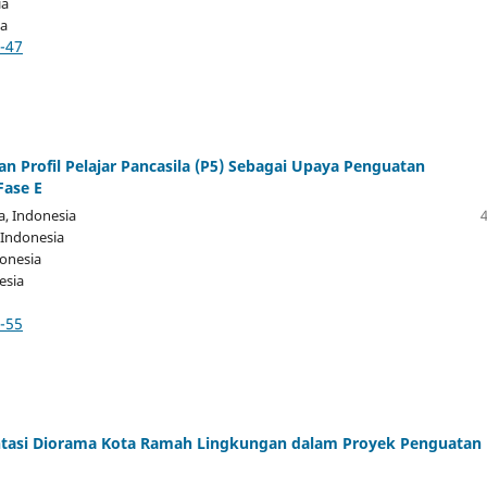
ia
ia
2-47
n Profil Pelajar Pancasila (P5) Sebagai Upaya Penguatan
Fase E
a
, Indonesia
 Indonesia
donesia
esia
8-55
entasi Diorama Kota Ramah Lingkungan dalam Proyek Penguatan