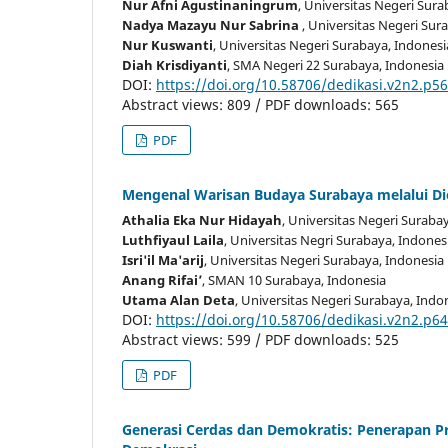
Nur Afni Agustinaningrum
, Universitas Negeri Sur
Nadya Mazayu Nur Sabrina
, Universitas Negeri Sur
Nur Kuswanti
, Universitas Negeri Surabaya
, Indonesi
Diah Krisdiyanti
, SMA Negeri 22 Surabaya
, Indonesia
DOI:
https://doi.org/10.58706/dedikasi.v2n2.p5
Abstract views: 809 / PDF downloads: 565
PDF
Mengenal Warisan Budaya Surabaya melalui D
Athalia Eka Nur Hidayah
, Universitas Negeri Suraba
Luthfiyaul Laila
, Universitas Negri Surabaya
, Indones
Isri'il Ma'arij
, Universitas Negeri Surabaya
, Indonesia
Anang Rifai’
, SMAN 10 Surabaya
, Indonesia
Utama Alan Deta
, Universitas Negeri Surabaya
, Indo
DOI:
https://doi.org/10.58706/dedikasi.v2n2.p6
Abstract views: 599 / PDF downloads: 525
PDF
Generasi Cerdas dan Demokratis: Penerapan Pro