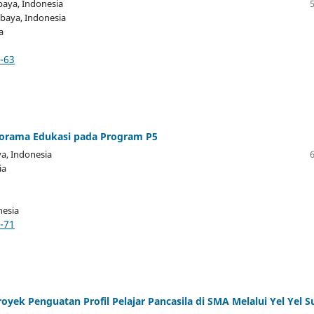
abaya
, Indonesia
abaya
, Indonesia
a
6-63
iorama Edukasi pada Program P5
ya
, Indonesia
ia
nesia
4-71
yek Penguatan Profil Pelajar Pancasila di SMA Melalui Yel Yel S