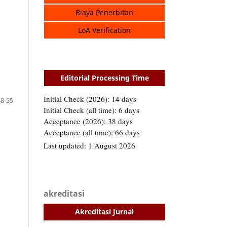
Biaya Penerbitan
LoA Verification
Editorial Processing Time
48-55
akreditasi
Akreditasi Jurnal