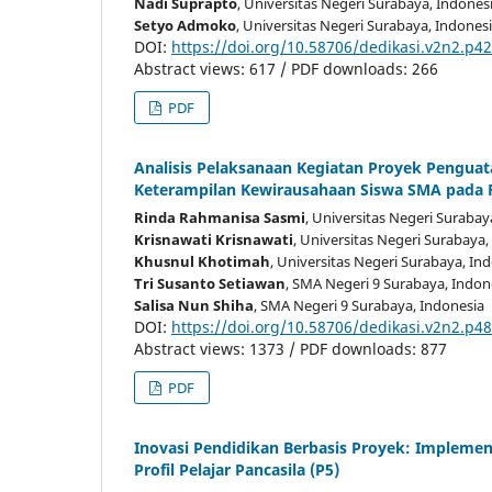
Nadi Suprapto
, Universitas Negeri Surabaya
, Indones
Setyo Admoko
, Universitas Negeri Surabaya
, Indones
DOI:
https://doi.org/10.58706/dedikasi.v2n2.p4
Abstract views: 617 / PDF downloads: 266
PDF
Analisis Pelaksanaan Kegiatan Proyek Penguata
Keterampilan Kewirausahaan Siswa SMA pada 
Rinda Rahmanisa Sasmi
, Universitas Negeri Surabay
Krisnawati Krisnawati
, Universitas Negeri Surabaya
,
Khusnul Khotimah
, Universitas Negeri Surabaya
, In
Tri Susanto Setiawan
, SMA Negeri 9 Surabaya
, Indon
Salisa Nun Shiha
, SMA Negeri 9 Surabaya
, Indonesia
DOI:
https://doi.org/10.58706/dedikasi.v2n2.p4
Abstract views: 1373 / PDF downloads: 877
PDF
Inovasi Pendidikan Berbasis Proyek: Implem
Profil Pelajar Pancasila (P5)