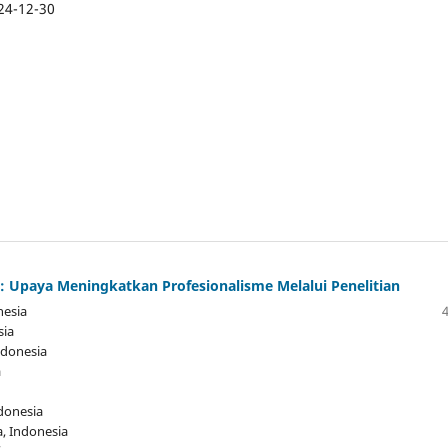
24-12-30
o: Upaya Meningkatkan Profesionalisme Melalui Penelitian
nesia
sia
ndonesia
a
ndonesia
a
, Indonesia