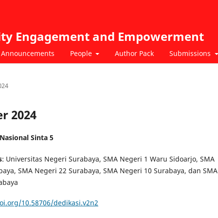
nity Engagement and Empowerment
Announcements
People
Author Pack
Submissions
024
er 2024
 Nasional Sinta 5
s
: Universitas Negeri Surabaya, SMA Negeri 1 Waru Sidoarjo, SMA
baya, SMA Negeri 22 Surabaya, SMA Negeri 10 Surabaya, dan SMA
rabaya
doi.org/10.58706/dedikasi.v2n2