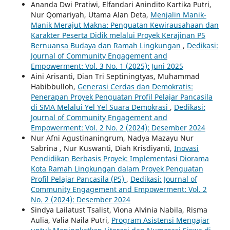
Ananda Dwi Pratiwi, Elfandari Anindito Kartika Putri,
Nur Qomariyah, Utama Alan Deta,
Menjalin Manik-
Manik Merajut Makna: Penguatan Kewirausahaan dan
Karakter Peserta Didik melalui Proyek Kerajinan P5
Bernuansa Budaya dan Ramah Lingkungan
,
Dedikasi:
Journal of Community Engagement and
Empowerment: Vol. 3 No. 1 (2025): Juni 2025
Aini Arisanti, Dian Tri Septiningtyas, Muhammad
Habibbulloh,
Generasi Cerdas dan Demokratis:
Penerapan Proyek Penguatan Profil Pelajar Pancasila
di SMA Melalui Yel Yel Suara Demokrasi
,
Dedikasi:
Journal of Community Engagement and
Empowerment: Vol. 2 No. 2 (2024): Desember 2024
Nur Afni Agustinaningrum, Nadya Mazayu Nur
Sabrina , Nur Kuswanti, Diah Krisdiyanti,
Inovasi
Pendidikan Berbasis Proyek: Implementasi Diorama
Kota Ramah Lingkungan dalam Proyek Penguatan
Profil Pelajar Pancasila (P5)
,
Dedikasi: Journal of
Community Engagement and Empowerment: Vol. 2
No. 2 (2024): Desember 2024
Sindya Lailatust Tsalist, Viona Alvinia Nabila, Risma
Aulia, Valia Naila Putri,
Program Asistensi Mengajar