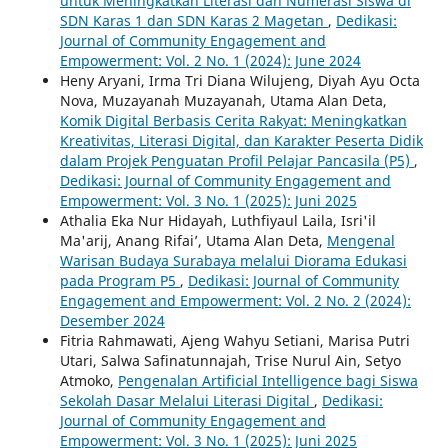
untuk Meningkatkan Literasi dan Numerasi Siswa di
SDN Karas 1 dan SDN Karas 2 Magetan
,
Dedikasi:
Journal of Community Engagement and
Empowerment: Vol. 2 No. 1 (2024): June 2024
Heny Aryani, Irma Tri Diana Wilujeng, Diyah Ayu Octa
Nova, Muzayanah Muzayanah, Utama Alan Deta,
Komik Digital Berbasis Cerita Rakyat: Meningkatkan
Kreativitas, Literasi Digital, dan Karakter Peserta Didik
dalam Projek Penguatan Profil Pelajar Pancasila (P5)
,
Dedikasi: Journal of Community Engagement and
Empowerment: Vol. 3 No. 1 (2025): Juni 2025
Athalia Eka Nur Hidayah, Luthfiyaul Laila, Isri'il
Ma'arij, Anang Rifai’, Utama Alan Deta,
Mengenal
Warisan Budaya Surabaya melalui Diorama Edukasi
pada Program P5
,
Dedikasi: Journal of Community
Engagement and Empowerment: Vol. 2 No. 2 (2024):
Desember 2024
Fitria Rahmawati, Ajeng Wahyu Setiani, Marisa Putri
Utari, Salwa Safinatunnajah, Trise Nurul Ain, Setyo
Atmoko,
Pengenalan Artificial Intelligence bagi Siswa
Sekolah Dasar Melalui Literasi Digital
,
Dedikasi:
Journal of Community Engagement and
Empowerment: Vol. 3 No. 1 (2025): Juni 2025