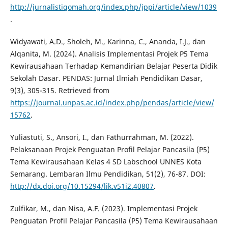
http://jurnalistiqomah.org/index.php/jppi/article/view/1039
.
Widyawati, A.D., Sholeh, M., Karinna, C., Ananda, I.J., dan
Alqanita, M. (2024). Analisis Implementasi Projek P5 Tema
Kewirausahaan Terhadap Kemandirian Belajar Peserta Didik
Sekolah Dasar. PENDAS: Jurnal Ilmiah Pendidikan Dasar,
9(3), 305-315. Retrieved from
https://journal.unpas.ac.id/index.php/pendas/article/view/
15762
.
Yuliastuti, S., Ansori, I., dan Fathurrahman, M. (2022).
Pelaksanaan Projek Penguatan Profil Pelajar Pancasila (P5)
Tema Kewirausahaan Kelas 4 SD Labschool UNNES Kota
Semarang. Lembaran Ilmu Pendidikan, 51(2), 76-87. DOI:
http://dx.doi.org/10.15294/lik.v51i2.40807
.
Zulfikar, M., dan Nisa, A.F. (2023). Implementasi Projek
Penguatan Profil Pelajar Pancasila (P5) Tema Kewirausahaan