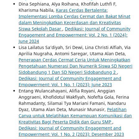
Dina Sephiana, Alya Roihana, Khofifah Luthfi F,
Kharisma Nabila,
Karas Cerdas Bertalenta:
Implementasi Lomba Cerdas Cermat dan Bakat Minat
dalam Meningkatkan Kecerdasan dan Kreativitas
Siswa Sekolah Dasar
,
Dedikasi: Journal of Community
Engagement and Empowerment: Vol. 2 No. 1 (2024):
June 2024
Lisa Lailatus Sa’diyah, Sri Dewi, Lina Christi Alfiah, Via
Aprilia Nugraha, Antomi Saregar, Utama Alan Deta,
Penerapan Cerdas Cermat Ceria Untuk Meningkatkan
Pengetahuan Numerasi Dan Numerik Siswa SD Negeri
Sidobandung 1 Dan SD Negeri Sidobandung 2
,
Dedikasi: Journal of Community Engagement and
Empowerment: Vol. 1 No. 1 (2023): June 2023
Entang Wulancahayani, Alifia Royani, Anggian
Anggraeni, Khofidotul Wakfiyah, Nofefta Gola, Ferina
Rahmadanty, Silamai Tya Mariani Famani, Nandaru
Dyaz, Utama Alan Deta, Munasir Munasir,
Pelatihan
Canva untuk Melatihkan Kemampuan Komunikasi dan
Kreativitas Bagi Peserta Didik dan Guru SMP
,
Dedikasi: Journal of Community Engagement and
Empowerment: Vol. 1 No. 2 (2023): Desember 2023