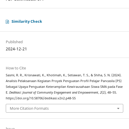
Similarity Check
Published
2024-12-21
How to Cite
Sasmi, R. R., Krisnawati, K., Khotimah, K., Setiawan, T. S., & Shiha, S. N. (2024).
Analisis Pelaksanaan Kegiatan Proyek Penguatan Profil Pelajar Pancasila (P5)
Sebagai Upaya Penguatan Keterampilan Kewirausahaan Siswa SMA pada Fase
E.
Dedikasi: Journal of Community Engagement and Empowerment
,
2
(2), 48–55.
https://doi.org/10.58706/dedikasi.v2n2.p48-55
More Citation Formats
Issue