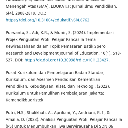
Menengah Atas (SMA). EDUKATIF: Jurnal Ilmu Pendidikan,
6(4), 2808-2819. DOI:
https://doi.org/10.31004/edukatif.v6i4.6762
.
Purwanto, S., Adi, K.R., & Munir, S. (2024). Implementasi
Projek Penguatan Profil Pelajar Pancasila Tema
Kewirausahaan dalam Topik Pemasaran Batik Spero.
Research and Development Journal of Education, 10(1), 518-
527. DOI:
http://dx.doi.org/10.30998/rdje.v10i1.23427
.
Pusat Kurikulum dan Pembelajaran Badan Standar,
Kurikulum, dan Asesmen Pendidikan Kementrian
Pendidikan, Kebudayaan, Riset, dan Teknologi. (2022).
Kurikulum untuk Pemulihan Pembelajaran. Jakarta:
Kemendikbudristek
Putri, H.S., Sholikhah, A., Apriliani, Y., Andriani, R. I., &
Amalia, D. (2023). Analisis Penguatan Profil Pelajar Pancasila
(P5) Untuk Menumbuhkan Jiwa Berwirausaha Di SDN 06