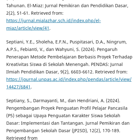
Tahunan. El-Miaz: Jurnal Pemikiran dan Pendidikan Dasar,
2(2), 51-61. Retrieved from:
https://jurnal.mialazhar.sch.id/index.php/el-
miaz/article/view/41
.
Septiani, Y.E., Sholeha, E.F.N., Puspitasari, D.A., Ningrum,
A.P.S., Febianti, V., dan Wahyuni, S. (2024). Pengaruh
Penerapan Metode Pembelajaran Berbasis Proyek Terhadap
Kreativitas Siswa di Sekolah Menengah. PENDAS: Jurnal
Ilmiah Pendidikan Dasar, 9(2), 6603-6612. Retrieved from:
https://journal.unpas.ac.id/index.php/pendas/article/view/
14427/6841
.
Septiany, S., Darmayanti, M., dan Hendriani, A. (2024).
Pengembangan Proyek Penguatan Profil Pelajar Pancasila
(P5) sebagai Upaya Penguatan Karakter Siswa Sekolah
Dasar: Implementasi dan Tantangan. Jurnal Pemikiran dan
Pengembangan Sekolah Dasar (JP2SD), 12(2), 170-189.
Retrieved from