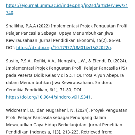
https://ejournal.umm.ac.id/index.php/jp2sd/article/view/31
740
.
Shalikha, P.A.A (2022) Implementasi Projek Penguatan Profil
Pelajar Pancasila Sebagai Upaya Menumbuhkan Jiwa
Kewirausahaan. Jurnal Pendidikan Ekonomi, 15(2), 86-93.
DOI:
https://dx.doi.org/10.17977/UM014v15i22022p
.
Susilo, P.S.A., Rofiki, A.A., Nengsih, L.W., & Efendi, D. (2024).
Implementasi Projek Penguatan Profil Pelajar Pancasila (P5)
pada Peserta Didik Kelas V di SDIT Qurrota A’yun Abepura
dalam Menumbuhkan Jiwa Kewirausahaan. Sindoro:
Cendikia Pendidikan, 6(1), 71-80. DOI:
https://doi.org/10.9644/sindoro.v6i1.5341
.
Widoresmi, D., dan Nugraheni, N. (2024). Proyek Penguatan
Profil Pelajar Pancasila sebagai Penunjang dalam
Mewujudkan Gaya Hidup Berkelanjutan. Jurnal Penelitian
Pendidikan Indonesia, 1(3), 213-223. Retrieved from: