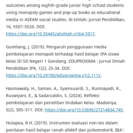
outcomes among eighth-grade junior high school students
using monopoly games and pop-up books as educational
media in ASEAN social studies. Al-Ishlah: Jurnal Pendidikan,
16, 5507–5520. DOI:
https://doi.org/10.35445/alishlah.v16i4.5917
.
Gumilang, J. (2019). Pengaruh penggunaan media
pembelajaran monopoli terhadap hasil belajar IPA siswa
kelas III SD Negeri 1 Gondang. EDUPROXIMA : Jurnal Ilmiah
Pendidikan IPA, 1(2), 25-34. DOI:
https://doi.org/10.29100/eduproxima.v1i2.1112
.
Hasmawaty, H., Saman, A., Syamsuardi, S., Rusmayadi, R.,
Ruswiyani, E., & Sadaruddin, S. (2024). Refleksi
pembelajaran dan penelitian tindakan kelas. Madaniya,
5(2), 305–311. DOI:
https://doi.org/10.53696/27214834.745
.
Hutapea, R.H. (2019). Instrumen evaluasi non-tes dalam
penilaian hasil belajar ranah afektif dan psikomotorik. BIA’: