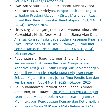
Vol. 2 No. 1 (2023): Oktober 2023
Ilyas Adi Saputra, Aulia Ramadhani, Melani Zahra
Khairunnisa, Nur Ainiyah,
Pengaruh Literasi Digital
terhadap Prestasi Akademik Siswa Menengah Atas
,
Jurnal Ilmu Pendidikan dan Pembelajaran: Vol. 3 No. 1
(2024): Oktober 2024
Sindy Regita Cahyani, Dimas Ari Pratama, Aina Zahro
Mawaddah, Nadia Dewi Mashitoh, Utama Alan Deta,
Analisis Konsep Fisika pada Budaya Kesenian Kearifan
Lokal Permainan Gulat Okol Surabaya
,
Jurnal Ilmu
Pendidikan dan Pembelajaran: Vol. 3 No. 1 (2024):
Oktober 2024
Raudhatunnur Raudhatunnur, Shaleh Shaleh,
Penyusunan Instrumen Berbasis Computerized
Adaptive Test (CAT) untuk Mengukur Perkembangan
Kognitif Peserta Didik pada Mata Pelajaran PPKn:
Sebuah Kajian Literatur
,
Jurnal Ilmu Pendidikan dan
Pembelajaran: Vol. 4 No. 1 (2025): Oktober 2025
Galuh Rahmawati, Parlindungan Sinaga, Ahmad
Aminudin, Arif Hidayat,
Integrasi Strategi Writing to
Learn pada Model Problem Based Learning untuk
Meningkatkan Penguasaan Konsep dan Ketrampilan
Komunikasi Siswa SMK pada Mata Pelajaran IPAS
,