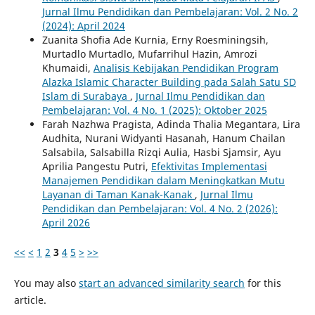
Jurnal Ilmu Pendidikan dan Pembelajaran: Vol. 2 No. 2
(2024): April 2024
Zuanita Shofia Ade Kurnia, Erny Roesminingsih,
Murtadlo Murtadlo, Mufarrihul Hazin, Amrozi
Khumaidi,
Analisis Kebijakan Pendidikan Program
Alazka Islamic Character Building pada Salah Satu SD
Islam di Surabaya
,
Jurnal Ilmu Pendidikan dan
Pembelajaran: Vol. 4 No. 1 (2025): Oktober 2025
Farah Nazhwa Pragista, Adinda Thalia Megantara, Lira
Audhita, Nurani Widyanti Hasanah, Hanum Chailan
Salsabila, Salsabilla Rizqi Aulia, Hasbi Sjamsir, Ayu
Aprilia Pangestu Putri,
Efektivitas Implementasi
Manajemen Pendidikan dalam Meningkatkan Mutu
Layanan di Taman Kanak-Kanak
,
Jurnal Ilmu
Pendidikan dan Pembelajaran: Vol. 4 No. 2 (2026):
April 2026
<<
<
1
2
3
4
5
>
>>
You may also
start an advanced similarity search
for this
article.