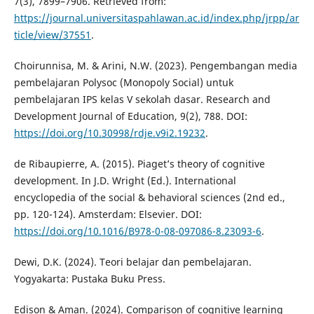
7(3), 7899–7906. Retrieved from:
https://journal.universitaspahlawan.ac.id/index.php/jrpp/ar
ticle/view/37551
.
Choirunnisa, M. & Arini, N.W. (2023). Pengembangan media
pembelajaran Polysoc (Monopoly Social) untuk
pembelajaran IPS kelas V sekolah dasar. Research and
Development Journal of Education, 9(2), 788. DOI:
https://doi.org/10.30998/rdje.v9i2.19232
.
de Ribaupierre, A. (2015). Piaget’s theory of cognitive
development. In J.D. Wright (Ed.). International
encyclopedia of the social & behavioral sciences (2nd ed.,
pp. 120-124). Amsterdam: Elsevier. DOI:
https://doi.org/10.1016/B978-0-08-097086-8.23093-6
.
Dewi, D.K. (2024). Teori belajar dan pembelajaran.
Yogyakarta: Pustaka Buku Press.
Edison & Aman. (2024). Comparison of cognitive learning