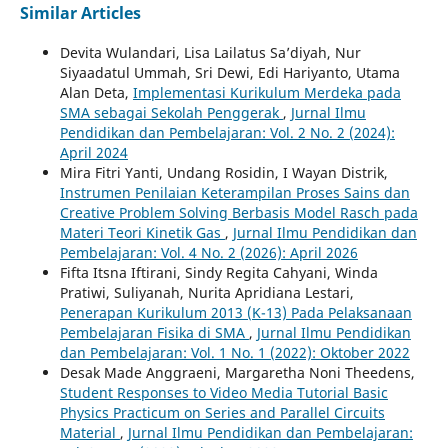
Similar Articles
Devita Wulandari, Lisa Lailatus Sa’diyah, Nur
Siyaadatul Ummah, Sri Dewi, Edi Hariyanto, Utama
Alan Deta,
Implementasi Kurikulum Merdeka pada
SMA sebagai Sekolah Penggerak
,
Jurnal Ilmu
Pendidikan dan Pembelajaran: Vol. 2 No. 2 (2024):
April 2024
Mira Fitri Yanti, Undang Rosidin, I Wayan Distrik,
Instrumen Penilaian Keterampilan Proses Sains dan
Creative Problem Solving Berbasis Model Rasch pada
Materi Teori Kinetik Gas
,
Jurnal Ilmu Pendidikan dan
Pembelajaran: Vol. 4 No. 2 (2026): April 2026
Fifta Itsna Iftirani, Sindy Regita Cahyani, Winda
Pratiwi, Suliyanah, Nurita Apridiana Lestari,
Penerapan Kurikulum 2013 (K-13) Pada Pelaksanaan
Pembelajaran Fisika di SMA
,
Jurnal Ilmu Pendidikan
dan Pembelajaran: Vol. 1 No. 1 (2022): Oktober 2022
Desak Made Anggraeni, Margaretha Noni Theedens,
Student Responses to Video Media Tutorial Basic
Physics Practicum on Series and Parallel Circuits
Material
,
Jurnal Ilmu Pendidikan dan Pembelajaran: