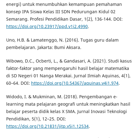
energi) untuk menumbuhkan kemampuan pemahaman
konsep IPA Siswa Kelas III SDN Pedurungan Kidul 02
Semarang. Profesi Pendidikan Dasar, 1(2), 136-144. DOI:
https://doi.org/10.23917/ppd.v1i2.4990
.
Uno, H.B. & Lamatenggo, N. (2016). Tugas guru dalam
pembelajaran. Jakarta: Bumi Aksara.
Wibowo, D.C., Ocberti, L., & Gandasari, A. (2021). Studi kasus
faktor-faktor yang mempengaruhi hasil belajar matematika
di SD Negeri 01 Nanga Merakai. Jurnal Ilmiah Aquinas, 4(1),
60–64. DOI:
https://doi.org/10.54367/aquinas.v4i1.974
.
Widodo, I. & Mukminan, M. (2018). Pengembangan e-
learning mata pelajaran geografi untuk meningkatkan hasil
belajar peserta didik kelas X SMA. Jurnal Inovasi Teknologi
Pendidikan, 5(1), 12–25. DOI:
https://doi.org/10.21831/jitp.v5i1.12534
.