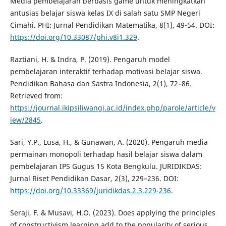
Media pembelajaran berbasis game untuk meningkatkan
antusias belajar siswa kelas IX di salah satu SMP Negeri
Cimahi. PHI: Jurnal Pendidikan Matematika, 8(1), 49-54. DOI:
https://doi.org/10.33087/phi.v8i1.329
.
Raztiani, H. & Indra, P. (2019). Pengaruh model
pembelajaran interaktif terhadap motivasi belajar siswa.
Pendidikan Bahasa dan Sastra Indonesia, 2(1), 72–86.
Retrieved from:
https://journal.ikipsiliwangi.ac.id/index.php/parole/article/v
iew/2845
.
Sari, Y.P., Lusa, H., & Gunawan, A. (2020). Pengaruh media
permainan monopoli terhadap hasil belajar siswa dalam
pembelajaran IPS Gugus 15 Kota Bengkulu. JURIDIKDAS:
Jurnal Riset Pendidikan Dasar, 2(3), 229–236. DOI:
https://doi.org/10.33369/juridikdas.2.3.229-236
.
Seraji, F. & Musavi, H.O. (2023). Does applying the principles
of constructivism learning add to the popularity of serious