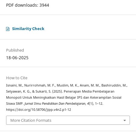
PDF downloads: 3944
Similarity Check
Published
18-06-2025
How to Cite
Isnaini, M., Nurirrohmah, M. F., Muslim, M. K., Anam, M. M., Bashiruddin, M.,
Setyawan, K. G., & Sukarti, S. (2025). Penerapan Media Pembelajaran
Monopoli Untuk Meningkatkan Hasil Belajar IPS dan Keterampilan Sosial
Siswa SMP.
Jurnal Ilmu Pendidikan Dan Pembelajaran
,
4
(1), 1–12.
https://doi.org/10.58706/jipp.v4n2.p1-12
More Citation Formats