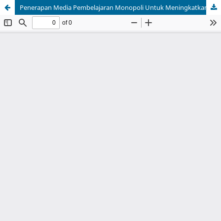
Penerapan Media Pembelajaran Monopoli Untuk Meningkatkan Hasil Belajar IPS dan Keterampilan Sosial Siswa SMP