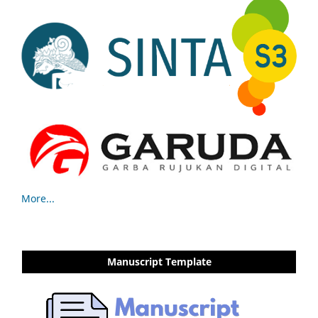
More...
Manuscript Template