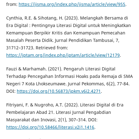
from:
https://jisma.org/index.php/jisma/article/view/955
.
Cynthia, R.E. & Sihotang, H. (2023). Melangkah Bersama di
Era Digital : Pentingnya Literasi Digital untuk Meningkatkan
Kemampuan Berpikir Kritis dan Kemampuan Pemecahan
Masalah Peserta Didik. Jurnal Pendidikan Tambusai, 7,
31712–31723. Retrieved from:
https://jptam.org/index.php/jptam/article/view/12179
.
Fauzi & Marhamah. (2021). Pengaruh Literasi Digital
Terhadap Pencegahan Informasi Hoaks pada Remaja di SMA
Negeri 7 Kota Lhokseumawe. Jurnal Pekommas, 6(2), 77-84.
DOI:
https://doi.org/10.56873/jpkm.v6i2.4271
.
Fitriyani, F. & Nugroho, A.T. (2022). Literasi Digital di Era
Pembelajaran Abad 21. Literasi Jurnal Pengabdian
Masyarakat dan Inovasi, 2(1), 307–314. DOI:
https://doi.org/10.58466/literasi.v2i1.1416
.