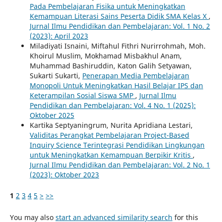
Pada Pembelajaran Fisika untuk Meningkatkan
Kemampuan Literasi Sains Peserta Didik SMA Kelas X
,
Jurnal Ilmu Pendidikan dan Pembelajaran: Vol. 1 No. 2
(2023): April 2023
Miladiyati Isnaini, Miftahul Fithri Nurirrohmah, Moh.
Khoirul Muslim, Mokhamad Misbakhul Anam,
Muhammad Bashiruddin, Katon Galih Setyawan,
Sukarti Sukarti,
Penerapan Media Pembelajaran
Monopoli Untuk Meningkatkan Hasil Belajar IPS dan
Keterampilan Sosial Siswa SMP
,
Jurnal Ilmu
Pendidikan dan Pembelajaran: Vol. 4 No. 1 (2025):
Oktober 2025
Kartika Septyaningrum, Nurita Apridiana Lestari,
Validitas Perangkat Pembelajaran Project-Based
Inquiry Science Terintegrasi Pendidikan Lingkungan
untuk Meningkatkan Kemampuan Berpikir Kritis
,
Jurnal Ilmu Pendidikan dan Pembelajaran: Vol. 2 No. 1
(2023): Oktober 2023
1
2
3
4
5
>
>>
You may also
start an advanced similarity search
for this