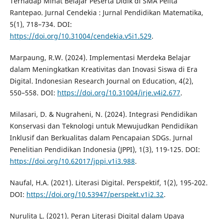
Terhadap Minat Belajar Peserta Didik di SMA Pelita
Rantepao. Jurnal Cendekia : Jurnal Pendidikan Matematika,
5(1), 718–734. DOI:
https://doi.org/10.31004/cendekia.v5i1.529
.
Marpaung, R.W. (2024). Implementasi Merdeka Belajar
dalam Meningkatkan Kreativitas dan Inovasi Siswa di Era
Digital. Indonesian Research Journal on Education, 4(2),
550–558. DOI:
https://doi.org/10.31004/irje.v4i2.677
.
Milasari, D. & Nugraheni, N. (2024). Integrasi Pendidikan
Konservasi dan Teknologi untuk Mewujudkan Pendidikan
Inklusif dan Berkualitas dalam Pencapaian SDGs. Jurnal
Penelitian Pendidikan Indonesia (JPPI), 1(3), 119-125. DOI:
https://doi.org/10.62017/jppi.v1i3.988
.
Naufal, H.A. (2021). Literasi Digital. Perspektif, 1(2), 195-202.
DOI:
https://doi.org/10.53947/perspekt.v1i2.32
.
Nurulita L. (2021). Peran Literasi Digital dalam Upaya