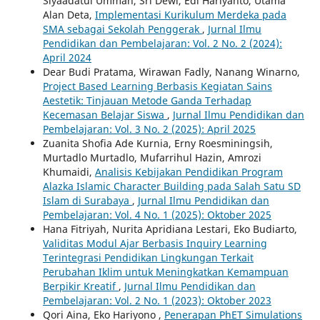
Siyaadatul Ummah, Sri Dewi, Edi Hariyanto, Utama
Alan Deta,
Implementasi Kurikulum Merdeka pada
SMA sebagai Sekolah Penggerak
,
Jurnal Ilmu
Pendidikan dan Pembelajaran: Vol. 2 No. 2 (2024):
April 2024
Dear Budi Pratama, Wirawan Fadly, Nanang Winarno,
Project Based Learning Berbasis Kegiatan Sains
Aestetik: Tinjauan Metode Ganda Terhadap
Kecemasan Belajar Siswa
,
Jurnal Ilmu Pendidikan dan
Pembelajaran: Vol. 3 No. 2 (2025): April 2025
Zuanita Shofia Ade Kurnia, Erny Roesminingsih,
Murtadlo Murtadlo, Mufarrihul Hazin, Amrozi
Khumaidi,
Analisis Kebijakan Pendidikan Program
Alazka Islamic Character Building pada Salah Satu SD
Islam di Surabaya
,
Jurnal Ilmu Pendidikan dan
Pembelajaran: Vol. 4 No. 1 (2025): Oktober 2025
Hana Fitriyah, Nurita Apridiana Lestari, Eko Budiarto,
Validitas Modul Ajar Berbasis Inquiry Learning
Terintegrasi Pendidikan Lingkungan Terkait
Perubahan Iklim untuk Meningkatkan Kemampuan
Berpikir Kreatif
,
Jurnal Ilmu Pendidikan dan
Pembelajaran: Vol. 2 No. 1 (2023): Oktober 2023
Qori Aina, Eko Hariyono ,
Penerapan PhET Simulations