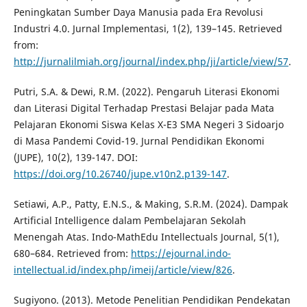
Peningkatan Sumber Daya Manusia pada Era Revolusi
Industri 4.0. Jurnal Implementasi, 1(2), 139–145. Retrieved
from:
http://jurnalilmiah.org/journal/index.php/ji/article/view/57
.
Putri, S.A. & Dewi, R.M. (2022). Pengaruh Literasi Ekonomi
dan Literasi Digital Terhadap Prestasi Belajar pada Mata
Pelajaran Ekonomi Siswa Kelas X-E3 SMA Negeri 3 Sidoarjo
di Masa Pandemi Covid-19. Jurnal Pendidikan Ekonomi
(JUPE), 10(2), 139-147. DOI:
https://doi.org/10.26740/jupe.v10n2.p139-147
.
Setiawi, A.P., Patty, E.N.S., & Making, S.R.M. (2024). Dampak
Artificial Intelligence dalam Pembelajaran Sekolah
Menengah Atas. Indo-MathEdu Intellectuals Journal, 5(1),
680–684. Retrieved from:
https://ejournal.indo-
intellectual.id/index.php/imeij/article/view/826
.
Sugiyono. (2013). Metode Penelitian Pendidikan Pendekatan