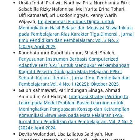
Ursila Indah Pratiwi , Nadhiya Prita Nurdhianita Fitri,
Salsabilla Rizky Nafannisa, Mei Yurita Erina Tohari,
Ulfi Ratnasari, Sri Usodoningtyas, Penny Warih
Wijayati,
Implementasi Flipbook Digital untuk
Meningkatkan Hasil Belajar dan Motivasi Siswa Inklusi
pada Pembelajaran Rias Karakter Tiga Dimensi
,
Jurnal
Ilmu Pendidikan dan Pembelajaran: Vol. 3 No. 2
(2025): April 2025
Raudhatunnur Raudhatunnur, Shaleh Shaleh,
Penyusunan Instrumen Berbasis Computerized
Adaptive Test (CAT) untuk Mengukur Perkembangan
Kognitif Peserta Didik pada Mata Pelajaran PPKn:
Sebuah Kajian Literatur
,
Jurnal Ilmu Pendidikan dan
Pembelajaran: Vol. 4 No. 1 (2025): Oktober 2025
Galuh Rahmawati, Parlindungan Sinaga, Ahmad
Aminudin, Arif Hidayat,
Integrasi Strategi Writing to
Learn pada Model Problem Based Learning untuk
Meningkatkan Penguasaan Konsep dan Ketrampilan
Komunikasi Siswa SMK pada Mata Pelajaran IPAS
,
Jurnal Ilmu Pendidikan dan Pembelajaran: Vol. 2 No. 2
(2024): April 2024
Devita Wulandari, Lisa Lailatus Sa’diyah, Nur