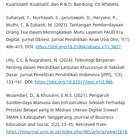
Kuantitatif, Kualitatif, dan R & D. Bandung: CV Alfabeta.
Suharyat, Y., Nurhayati, S., Januliawati, D., Haryono, P.,
Muthi, I., & Zubaidi, M. (2023). Tantangan Pemberdayaan
Orang Tua dalam Meningkatkan Mutu Layanan PAUD Era
Digital. Jurnal Obsesi: Jurnal Pendidikan Anak Usia Dini, 7(1),
406–415. DOI:
https://doi.org/10.31004/obsesi.v7i1.3827
.
Ully, C.S. & Nugraheni, N. (2024). Teknologi Berperan
Penting dalam Pendidikan Lanjutan Khususnya di Sekolah
Dasar. Jurnal Penelitian Pendidikan Indonesia (JPPI), 1(3),
133-141. DOI:
https://doi.org/10.62017/jppi.v1i3.986
.
Wulandari, D., & Khusaini, E.N.S. (2021). Pengaruh
Sumberdaya Manusia dan Infrastruktur Sekolah Terhadap
Prestasi Belajar yang di Mediasi Literasi Digital Siswa/i
SMAN 5 Kabupaten Tanggerang. Journal of Business
Education and Social, 2(2), 23–35. Retrieved from:
https://ejournal.unis.ac.id/index.php/JBS/article/view/2618
.