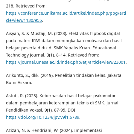
218. Retrieved from:
https://conference.unikama.ac.id/artikel/index.php/ppg/arti
cle/view/1130/955
.
Aisyah, S. & Mustaji, M. (2023). Efektivitas flipbook digital
pada materi IPAS dalam meningkatkan motivasi dan hasil
belajar peserta didik di SMK Yapalis Krian. Educational
Technology Journal, 3(1), 8–14. Retrieved from:
https://journal.unesa.ac.id/index.php/etj/article/view/23001
.
Arikunto, S., dkk. (2019). Penelitian tindakan kelas. Jakarta:
Bumi Askara.
Astuti, R. (2023). Keberhasilan hasil belajar psikomotor
dalam pembelajaran keterampilan teknis di SMK. Jurnal
Pendidikan Vokasi, 9(1), 87-95. DOI:
https://doi.org/10.1234/jpv.v9i1.6789
.
Azizah, N. & Hendriani, W. (2024). Implementasi