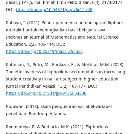
dasar. JIIP - Jurnal Ilmiah Ilmu Pendidikan, 6(4), 2173-2177.
DOI:
https://doi.org/10.54371/jiip.v6i4.1748
.
Rahayu, I. (2021). Penerapan media pembelajaran flipbook
interaktif untuk meningkatkan hasil belajar siswa.
Indonesian Journal of Mathematics and Natural Science
Education, 2(2), 105-114. DOI:
https://doi.org/10.35719/mass.v2i2.66
.
Rahmiati, R., Putri, M., Engkizar, E., & Mokhtar, M.M. (2023).
The effectiveness of flipbook-based emodules in increasing
student creativity in nail art subject in higher education.
Jurnal Pendidikan Vokasi, 13(2), 167-177. DOI:
https://doi.org/10.21831/jpv.v13i2.54330
.
Riduwan. (2018). Skala pengukuran variabel-variabel
penelitian. Bandung: Alfabeta.
Roemintoyo, R. & Budiarto, M.K. (2021). Flipbook as
innovation of digital learning media: preparing education