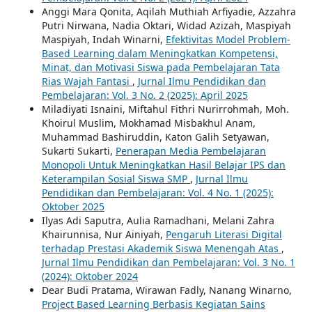
Anggi Mara Qonita, Aqilah Muthiah Arfiyadie, Azzahra
Putri Nirwana, Nadia Oktari, Widad Azizah, Maspiyah
Maspiyah, Indah Winarni,
Efektivitas Model Problem-
Based Learning dalam Meningkatkan Kompetensi,
Minat, dan Motivasi Siswa pada Pembelajaran Tata
Rias Wajah Fantasi
,
Jurnal Ilmu Pendidikan dan
Pembelajaran: Vol. 3 No. 2 (2025): April 2025
Miladiyati Isnaini, Miftahul Fithri Nurirrohmah, Moh.
Khoirul Muslim, Mokhamad Misbakhul Anam,
Muhammad Bashiruddin, Katon Galih Setyawan,
Sukarti Sukarti,
Penerapan Media Pembelajaran
Monopoli Untuk Meningkatkan Hasil Belajar IPS dan
Keterampilan Sosial Siswa SMP
,
Jurnal Ilmu
Pendidikan dan Pembelajaran: Vol. 4 No. 1 (2025):
Oktober 2025
Ilyas Adi Saputra, Aulia Ramadhani, Melani Zahra
Khairunnisa, Nur Ainiyah,
Pengaruh Literasi Digital
terhadap Prestasi Akademik Siswa Menengah Atas
,
Jurnal Ilmu Pendidikan dan Pembelajaran: Vol. 3 No. 1
(2024): Oktober 2024
Dear Budi Pratama, Wirawan Fadly, Nanang Winarno,
Project Based Learning Berbasis Kegiatan Sains