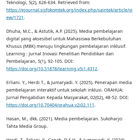
Teknologi, 5(2), 626-634. Retrieved from:
https://ejournal.sisfokomtek.org/index.php/saintek/article/vi
ew/1721
.
Dhuha, M.C., & Astutik, A.P. (2025). Media pembelajaran
digital yang aksesibel untuk Mahasiswa Berkebutuhan
Khusus (MBK) menuju lingkungan pembelajaran inklusif.
Learning : Jurnal Inovasi Penelitian Pendidikan dan
Pembelajaran, 5(1), 92-105. DOI:
https://doi.org/10.51878/learning.v5i1.4312
.
Erliani. Y., Herdi T., & Jumaryadi. Y. (2025). Penerapan media
pembelajaran interaktif untuk sekolah inklusi. ORAHUA:
Jurnal Pengabdian Kepada Masyarakat, 02(02), 48-52. DOI:
https://doi.org/10.70404/orahua.v2i02.111
.
Hasan, M., dkk. (2021). Media pembelajaran. Sukoharjo:
Tahta Media Group.
Herdi, T., Erliani, Y., Capah, D.A.H., & Jumaryadi, Y. (2024).