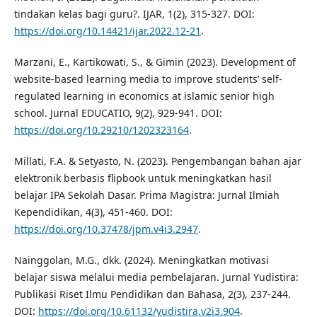
tindakan kelas bagi guru?. IJAR, 1(2), 315-327. DOI:
https://doi.org/10.14421/ijar.2022.12-21
.
Marzani, E., Kartikowati, S., & Gimin (2023). Development of
website-based learning media to improve students’ self-
regulated learning in economics at islamic senior high
school. Jurnal EDUCATIO, 9(2), 929-941. DOI:
https://doi.org/10.29210/1202323164
.
Millati, F.A. & Setyasto, N. (2023). Pengembangan bahan ajar
elektronik berbasis flipbook untuk meningkatkan hasil
belajar IPA Sekolah Dasar. Prima Magistra: Jurnal Ilmiah
Kependidikan, 4(3), 451-460. DOI:
https://doi.org/10.37478/jpm.v4i3.2947
.
Nainggolan, M.G., dkk. (2024). Meningkatkan motivasi
belajar siswa melalui media pembelajaran. Jurnal Yudistira:
Publikasi Riset Ilmu Pendidikan dan Bahasa, 2(3), 237-244.
DOI:
https://doi.org/10.61132/yudistira.v2i3.904
.