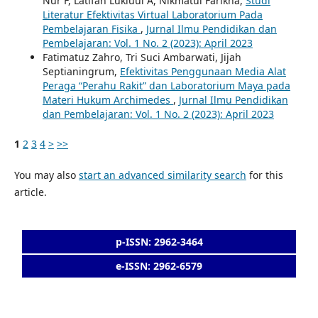
Nur F, Latifah Lukluul A, Nikmatul Farikha,
Studi
Literatur Efektivitas Virtual Laboratorium Pada
Pembelajaran Fisika
,
Jurnal Ilmu Pendidikan dan
Pembelajaran: Vol. 1 No. 2 (2023): April 2023
Fatimatuz Zahro, Tri Suci Ambarwati, Jijah
Septianingrum,
Efektivitas Penggunaan Media Alat
Peraga “Perahu Rakit” dan Laboratorium Maya pada
Materi Hukum Archimedes
,
Jurnal Ilmu Pendidikan
dan Pembelajaran: Vol. 1 No. 2 (2023): April 2023
1
2
3
4
>
>>
You may also
start an advanced similarity search
for this
article.
p-ISSN: 2962-3464
e-ISSN: 2962-6579