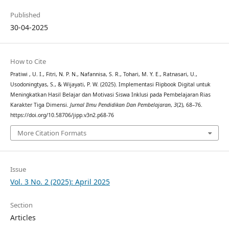
Published
30-04-2025
How to Cite
Pratiwi , U. I., Fitri, N. P. N., Nafannisa, S. R., Tohari, M. Y. E., Ratnasari, U.,
Usodoningtyas, S., & Wijayati, P. W. (2025). Implementasi Flipbook Digital untuk
Meningkatkan Hasil Belajar dan Motivasi Siswa Inklusi pada Pembelajaran Rias
Karakter Tiga Dimensi.
Jurnal Ilmu Pendidikan Dan Pembelajaran
,
3
(2), 68–76.
https://doi.org/10.58706/jipp.v3n2.p68-76
More Citation Formats
Issue
Vol. 3 No. 2 (2025): April 2025
Section
Articles