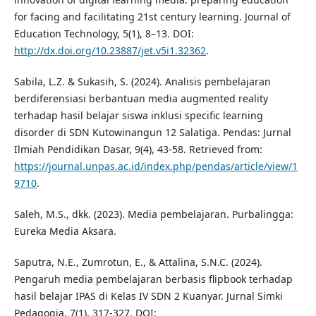
for facing and facilitating 21st century learning. Journal of
Education Technology, 5(1), 8–13. DOI:
http://dx.doi.org/10.23887/jet.v5i1.32362
.
Sabila, L.Z. & Sukasih, S. (2024). Analisis pembelajaran
berdiferensiasi berbantuan media augmented reality
terhadap hasil belajar siswa inklusi specific learning
disorder di SDN Kutowinangun 12 Salatiga. Pendas: Jurnal
Ilmiah Pendidikan Dasar, 9(4), 43-58. Retrieved from:
https://journal.unpas.ac.id/index.php/pendas/article/view/1
9710
.
Saleh, M.S., dkk. (2023). Media pembelajaran. Purbalingga:
Eureka Media Aksara.
Saputra, N.E., Zumrotun, E., & Attalina, S.N.C. (2024).
Pengaruh media pembelajaran berbasis flipbook terhadap
hasil belajar IPAS di Kelas IV SDN 2 Kuanyar. Jurnal Simki
Pedagogia, 7(1), 317-327. DOI: