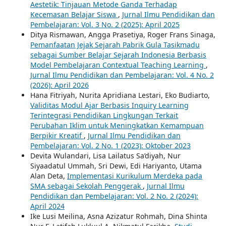
Aestetik: Tinjauan Metode Ganda Terhadap
Kecemasan Belajar Siswa
,
Jurnal Ilmu Pendidikan dan
Pembelajaran: Vol. 3 No. 2 (2025): April 2025
Ditya Rismawan, Angga Prasetiya, Roger Frans Sinaga,
Pemanfaatan Jejak Sejarah Pabrik Gula Tasikmadu
sebagai Sumber Belajar Sejarah Indonesia Berbasis
Model Pembelajaran Contextual Teaching Learning
,
Jurnal Ilmu Pendidikan dan Pembelajaran: Vol. 4 No. 2
(2026): April 2026
Hana Fitriyah, Nurita Apridiana Lestari, Eko Budiarto,
Validitas Modul Ajar Berbasis Inquiry Learning
Terintegrasi Pendidikan Lingkungan Terkait
Perubahan Iklim untuk Meningkatkan Kemampuan
Berpikir Kreatif
,
Jurnal Ilmu Pendidikan dan
Pembelajaran: Vol. 2 No. 1 (2023): Oktober 2023
Devita Wulandari, Lisa Lailatus Sa’diyah, Nur
Siyaadatul Ummah, Sri Dewi, Edi Hariyanto, Utama
Alan Deta,
Implementasi Kurikulum Merdeka pada
SMA sebagai Sekolah Penggerak
,
Jurnal Ilmu
Pendidikan dan Pembelajaran: Vol. 2 No. 2 (2024):
April 2024
Ike Lusi Meilina, Asna Azizatur Rohmah, Dina Shinta