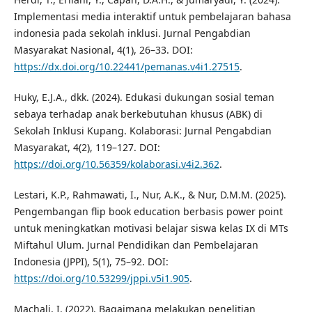
Implementasi media interaktif untuk pembelajaran bahasa
indonesia pada sekolah inklusi. Jurnal Pengabdian
Masyarakat Nasional, 4(1), 26–33. DOI:
https://dx.doi.org/10.22441/pemanas.v4i1.27515
.
Huky, E.J.A., dkk. (2024). Edukasi dukungan sosial teman
sebaya terhadap anak berkebutuhan khusus (ABK) di
Sekolah Inklusi Kupang. Kolaborasi: Jurnal Pengabdian
Masyarakat, 4(2), 119–127. DOI:
https://doi.org/10.56359/kolaborasi.v4i2.362
.
Lestari, K.P., Rahmawati, I., Nur, A.K., & Nur, D.M.M. (2025).
Pengembangan flip book education berbasis power point
untuk meningkatkan motivasi belajar siswa kelas IX di MTs
Miftahul Ulum. Jurnal Pendidikan dan Pembelajaran
Indonesia (JPPI), 5(1), 75–92. DOI:
https://doi.org/10.53299/jppi.v5i1.905
.
Machali, I. (2022). Bagaimana melakukan penelitian