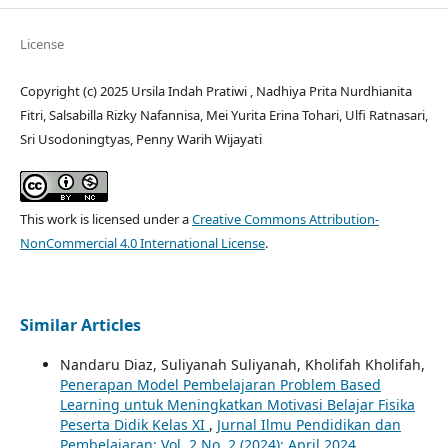
License
Copyright (c) 2025 Ursila Indah Pratiwi , Nadhiya Prita Nurdhianita
Fitri, Salsabilla Rizky Nafannisa, Mei Yurita Erina Tohari, Ulfi Ratnasari,
Sri Usodoningtyas, Penny Warih Wijayati
This work is licensed under a
Creative Commons Attribution-
NonCommercial 4.0 International License
.
Similar Articles
Nandaru Diaz, Suliyanah Suliyanah, Kholifah Kholifah,
Penerapan Model Pembelajaran Problem Based
Learning untuk Meningkatkan Motivasi Belajar Fisika
Peserta Didik Kelas XI
,
Jurnal Ilmu Pendidikan dan
Pembelajaran: Vol. 2 No. 2 (2024): April 2024