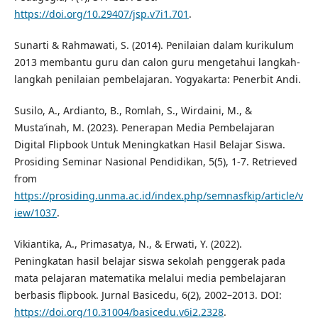
https://doi.org/10.29407/jsp.v7i1.701
.
Sunarti & Rahmawati, S. (2014). Penilaian dalam kurikulum
2013 membantu guru dan calon guru mengetahui langkah-
langkah penilaian pembelajaran. Yogyakarta: Penerbit Andi.
Susilo, A., Ardianto, B., Romlah, S., Wirdaini, M., &
Musta’inah, M. (2023). Penerapan Media Pembelajaran
Digital Flipbook Untuk Meningkatkan Hasil Belajar Siswa.
Prosiding Seminar Nasional Pendidikan, 5(5), 1-7. Retrieved
from
https://prosiding.unma.ac.id/index.php/semnasfkip/article/v
iew/1037
.
Vikiantika, A., Primasatya, N., & Erwati, Y. (2022).
Peningkatan hasil belajar siswa sekolah penggerak pada
mata pelajaran matematika melalui media pembelajaran
berbasis flipbook. Jurnal Basicedu, 6(2), 2002–2013. DOI:
https://doi.org/10.31004/basicedu.v6i2.2328
.