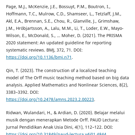
Page, M.J., McKenzie, J.E., Bossuyt, P.M., Boutron, I.,
Hoffmann, T.C., Mulrow, C.D., Shamseer, L., Tetzlaff, J.M.,
Akl, E.A., Brennan, S.E., Chou, R., Glanville, J., Grimshaw,
J.M., Hróbjartsson, A., Lalu, M.M., Li, T., Loder, E.W., Mayo-
Wilson, E., McDonald, S., … Moher, D. (2021). The PRISMA
2020 statement: An updated guideline for reporting
systematic reviews. BMJ, 372, 71. DOI:
https://doi.org/10.1136/bmj.n71
.
Qin, T. (2023). The construction of a localized teaching
model of The Orff music teaching method based on big data
analysis. Applied Mathematics and Nonlinear Sciences, 8(2),
3383–3392. DOI:
https://doi.org/10.2478/amns.2023.2.00223
.
Ridwan, Wulandari, H., & Ardian, D. (2020). Belajar melalui
musik dengan menerapkan Metode Orff. PAUD Lectura:
Jurnal Pendidikan Anak Usia Dini, 4(1), 112–122. DOI:
https://doi.org/10.31849/paud-lectura.v4i01.4844
.