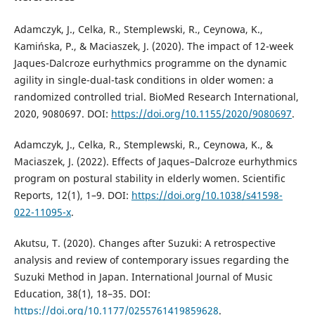
Adamczyk, J., Celka, R., Stemplewski, R., Ceynowa, K.,
Kamińska, P., & Maciaszek, J. (2020). The impact of 12-week
Jaques-Dalcroze eurhythmics programme on the dynamic
agility in single-dual-task conditions in older women: a
randomized controlled trial. BioMed Research International,
2020, 9080697. DOI:
https://doi.org/10.1155/2020/9080697
.
Adamczyk, J., Celka, R., Stemplewski, R., Ceynowa, K., &
Maciaszek, J. (2022). Effects of Jaques–Dalcroze eurhythmics
program on postural stability in elderly women. Scientific
Reports, 12(1), 1–9. DOI:
https://doi.org/10.1038/s41598-
022-11095-x
.
Akutsu, T. (2020). Changes after Suzuki: A retrospective
analysis and review of contemporary issues regarding the
Suzuki Method in Japan. International Journal of Music
Education, 38(1), 18–35. DOI:
https://doi.org/10.1177/0255761419859628
.