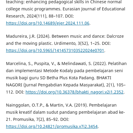
teaching: enhancing pedagogical skills in Chinese normal
college music programmes. Eurasian Journal of Educational
Research, 2024(111), 88–107. DOI:
https://doi.org/10.14689/ejer.2024.111.06
.
Madureira, J.R. (2024). Between music and dance: Dalcroze
and the moving plastic. Urdimento, 3(52), 1–25. DOI:
https://doi.org/10.5965/1414573103522024e0701
.
Marcelina, S., Puspita, V., & Melindawati, S. (2022). Pelatihan
dan implementasi Metode Kodaly pada pembelajaran seni
musik bagi guru SD Betha Plus Kota Padang. BHAKTI
NAGORI (Jurnal Pengabdian Kepada Masyarakat), 2(1), 105–
112. DOI:
https://doi.org/10.36378/bhakti_nagori.v2i1.2352
.
Nainggolan, O.T.P., & Martin, V.A. (2019). Pembelajaran
musik kreatif dalam sudut pandang pembelajaran abad ke-
21. Promusika, 7(2), 85–92. DOI:
https://doi.org/10.24821/promusika.v7i2.3454
.