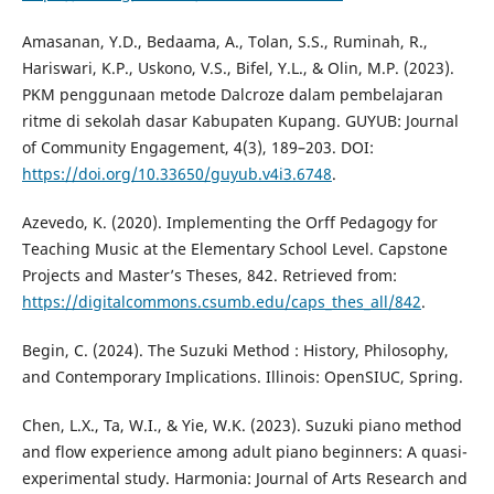
Amasanan, Y.D., Bedaama, A., Tolan, S.S., Ruminah, R.,
Hariswari, K.P., Uskono, V.S., Bifel, Y.L., & Olin, M.P. (2023).
PKM penggunaan metode Dalcroze dalam pembelajaran
ritme di sekolah dasar Kabupaten Kupang. GUYUB: Journal
of Community Engagement, 4(3), 189–203. DOI:
https://doi.org/10.33650/guyub.v4i3.6748
.
Azevedo, K. (2020). Implementing the Orff Pedagogy for
Teaching Music at the Elementary School Level. Capstone
Projects and Master’s Theses, 842. Retrieved from:
https://digitalcommons.csumb.edu/caps_thes_all/842
.
Begin, C. (2024). The Suzuki Method : History, Philosophy,
and Contemporary Implications. Illinois: OpenSIUC, Spring.
Chen, L.X., Ta, W.I., & Yie, W.K. (2023). Suzuki piano method
and flow experience among adult piano beginners: A quasi-
experimental study. Harmonia: Journal of Arts Research and