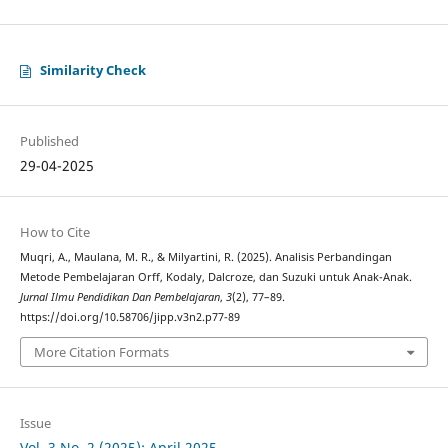
Similarity Check
Published
29-04-2025
How to Cite
Muqri, A., Maulana, M. R., & Milyartini, R. (2025). Analisis Perbandingan
Metode Pembelajaran Orff, Kodaly, Dalcroze, dan Suzuki untuk Anak-Anak.
Jurnal Ilmu Pendidikan Dan Pembelajaran
,
3
(2), 77–89.
https://doi.org/10.58706/jipp.v3n2.p77-89
More Citation Formats
Issue
Vol. 3 No. 2 (2025): April 2025