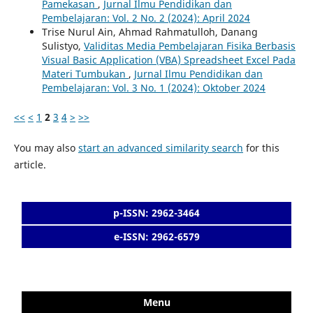
Pamekasan
,
Jurnal Ilmu Pendidikan dan
Pembelajaran: Vol. 2 No. 2 (2024): April 2024
Trise Nurul Ain, Ahmad Rahmatulloh, Danang
Sulistyo,
Validitas Media Pembelajaran Fisika Berbasis
Visual Basic Application (VBA) Spreadsheet Excel Pada
Materi Tumbukan
,
Jurnal Ilmu Pendidikan dan
Pembelajaran: Vol. 3 No. 1 (2024): Oktober 2024
<<
<
1
2
3
4
>
>>
You may also
start an advanced similarity search
for this
article.
p-ISSN: 2962-3464
e-ISSN: 2962-6579
Menu