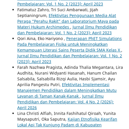
Pembelajaran: Vol. 1 No. 2 (2023): April 2023
Fatimatuz Zahro, Tri Suci Ambarwati, Jijah
Septianingrum,
Efektivitas Penggunaan Media Alat
Peraga “Perahu Rakit” dan Laboratorium Maya pada
Materi Hukum Archimedes
,
Jurnal Ilmu Pendidikan
dan Pembelajaran: Vol. 1 No. 2 (2023): April 2023
Qori Aina, Eko Hariyono ,
Penerapan PhET Simulations
Pada Pembelajaran Fisika untuk Meningkatkan
Kemampuan Literasi Sains Peserta Didik SMA Kelas X
,
Jurnal Ilmu Pendidikan dan Pembelajaran: Vol. 1 No. 2
(2023): April 2023
Farah Nazhwa Pragista, Adinda Thalia Megantara, Lira
Audhita, Nurani Widyanti Hasanah, Hanum Chailan
Salsabila, Salsabilla Rizqi Aulia, Hasbi Sjamsir, Ayu
Aprilia Pangestu Putri,
Efektivitas Implementasi
Manajemen Pendidikan dalam Meningkatkan Mutu
Layanan di Taman Kanak-Kanak
,
Jurnal Ilmu
Pendidikan dan Pembelajaran: Vol. 4 No. 2 (2026):
April 2026
Lina Christi Alfiah, Innita Fashihatul Qiroah, Yunita
Maysaputri, Oka Saputra,
Kajian Etnofisika Kearifan
Lokal Api Tak Kunjung Padam di Kabupaten