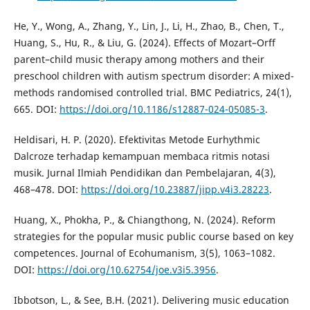
He, Y., Wong, A., Zhang, Y., Lin, J., Li, H., Zhao, B., Chen, T.,
Huang, S., Hu, R., & Liu, G. (2024). Effects of Mozart–Orff
parent–child music therapy among mothers and their
preschool children with autism spectrum disorder: A mixed-
methods randomised controlled trial. BMC Pediatrics, 24(1),
665. DOI:
https://doi.org/10.1186/s12887-024-05085-3
.
Heldisari, H. P. (2020). Efektivitas Metode Eurhythmic
Dalcroze terhadap kemampuan membaca ritmis notasi
musik. Jurnal Ilmiah Pendidikan dan Pembelajaran, 4(3),
468–478. DOI:
https://doi.org/10.23887/jipp.v4i3.28223
.
Huang, X., Phokha, P., & Chiangthong, N. (2024). Reform
strategies for the popular music public course based on key
competences. Journal of Ecohumanism, 3(5), 1063–1082.
DOI:
https://doi.org/10.62754/joe.v3i5.3956
.
Ibbotson, L., & See, B.H. (2021). Delivering music education