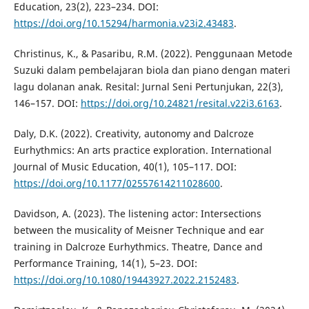
Education, 23(2), 223–234. DOI:
https://doi.org/10.15294/harmonia.v23i2.43483
.
Christinus, K., & Pasaribu, R.M. (2022). Penggunaan Metode
Suzuki dalam pembelajaran biola dan piano dengan materi
lagu dolanan anak. Resital: Jurnal Seni Pertunjukan, 22(3),
146–157. DOI:
https://doi.org/10.24821/resital.v22i3.6163
.
Daly, D.K. (2022). Creativity, autonomy and Dalcroze
Eurhythmics: An arts practice exploration. International
Journal of Music Education, 40(1), 105–117. DOI:
https://doi.org/10.1177/02557614211028600
.
Davidson, A. (2023). The listening actor: Intersections
between the musicality of Meisner Technique and ear
training in Dalcroze Eurhythmics. Theatre, Dance and
Performance Training, 14(1), 5–23. DOI:
https://doi.org/10.1080/19443927.2022.2152483
.