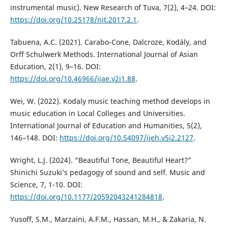
instrumental music). New Research of Tuva, 7(2), 4–24. DOI:
https://doi.org/10.25178/nit.2017.2.1
.
Tabuena, A.C. (2021). Carabo-Cone, Dalcroze, Kodály, and
Orff Schulwerk Methods. International Journal of Asian
Education, 2(1), 9–16. DOI:
https://doi.org/10.46966/ijae.v2i1.88
.
Wei, W. (2022). Kodaly music teaching method develops in
music education in Local Colleges and Universities.
International Journal of Education and Humanities, 5(2),
146–148. DOI:
https://doi.org/10.54097/ijeh.v5i2.2127
.
Wright, L.J. (2024). “Beautiful Tone, Beautiful Heart?”
Shinichi Suzuki’s pedagogy of sound and self. Music and
Science, 7, 1-10. DOI:
https://doi.org/10.1177/20592043241284818
.
Yusoff, S.M., Marzaini, A.F.M., Hassan, M.H., & Zakaria, N.