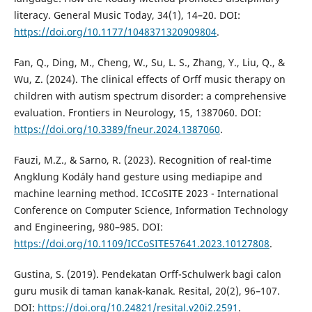
literacy. General Music Today, 34(1), 14–20. DOI:
https://doi.org/10.1177/1048371320909804
.
Fan, Q., Ding, M., Cheng, W., Su, L. S., Zhang, Y., Liu, Q., &
Wu, Z. (2024). The clinical effects of Orff music therapy on
children with autism spectrum disorder: a comprehensive
evaluation. Frontiers in Neurology, 15, 1387060. DOI:
https://doi.org/10.3389/fneur.2024.1387060
.
Fauzi, M.Z., & Sarno, R. (2023). Recognition of real-time
Angklung Kodály hand gesture using mediapipe and
machine learning method. ICCoSITE 2023 - International
Conference on Computer Science, Information Technology
and Engineering, 980–985. DOI:
https://doi.org/10.1109/ICCoSITE57641.2023.10127808
.
Gustina, S. (2019). Pendekatan Orff-Schulwerk bagi calon
guru musik di taman kanak-kanak. Resital, 20(2), 96–107.
DOI:
https://doi.org/10.24821/resital.v20i2.2591
.