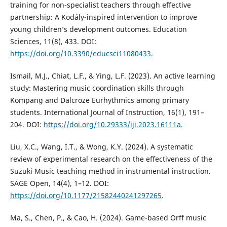
training for non-specialist teachers through effective
partnership: A Kodály-inspired intervention to improve
young children’s development outcomes. Education
Sciences, 11(8), 433. DOI:
https://doi.org/10.3390/educsci11080433
.
Ismail, M.J., Chiat, L.F., & Ying, L.F. (2023). An active learning
study: Mastering music coordination skills through
Kompang and Dalcroze Eurhythmics among primary
students. International Journal of Instruction, 16(1), 191–
204. DOI:
https://doi.org/10.29333/iji.2023.16111a
.
Liu, X.C., Wang, I.T., & Wong, K.Y. (2024). A systematic
review of experimental research on the effectiveness of the
Suzuki Music teaching method in instrumental instruction.
SAGE Open, 14(4), 1–12. DOI:
https://doi.org/10.1177/21582440241297265
.
Ma, S., Chen, P., & Cao, H. (2024). Game-based Orff music