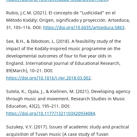
Rubio, J.C.M. (2021). El concepto de “Ludicidad” en el
Método Kodály: Origen, significado y proyección. Artseduca,
31, 105–116. DOI:
https://doi.org/10.6035/artseduca.5863
.
See, B.H., & Ibbotson, L. (2018). A feasibility study of the
impact of the Kodály-inspired music programme on the
developmental outcomes of four to five year olds in
England. International Journal of Educational Research,
89(March), 10–21. DOI:
https://doi.org/10.1016/j.ijer.2018.03.002
.
Sutela, K., Ojala, J., & Kielinen, M. (2021). Developing agency
through music and movement. Research Studies in Music
Education, 43(2), 195–211. DOI:
https://doi.org/10.1177/1321103X20934084
.
Suzukey, V.Y. (2017). Issues of academic study and practical
acquisition of Tuvan music (A case study of Tuvan