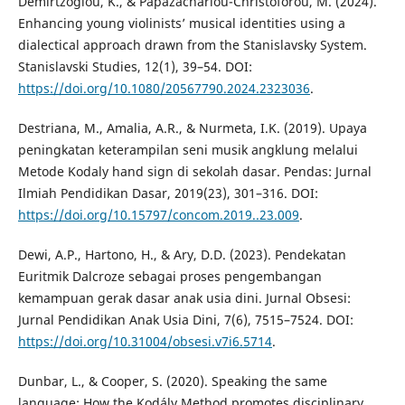
Demirtzoglou, K., & Papazachariou-Christoforou, M. (2024).
Enhancing young violinists’ musical identities using a
dialectical approach drawn from the Stanislavsky System.
Stanislavski Studies, 12(1), 39–54. DOI:
https://doi.org/10.1080/20567790.2024.2323036
.
Destriana, M., Amalia, A.R., & Nurmeta, I.K. (2019). Upaya
peningkatan keterampilan seni musik angklung melalui
Metode Kodaly hand sign di sekolah dasar. Pendas: Jurnal
Ilmiah Pendidikan Dasar, 2019(23), 301–316. DOI:
https://doi.org/10.15797/concom.2019..23.009
.
Dewi, A.P., Hartono, H., & Ary, D.D. (2023). Pendekatan
Euritmik Dalcroze sebagai proses pengembangan
kemampuan gerak dasar anak usia dini. Jurnal Obsesi:
Jurnal Pendidikan Anak Usia Dini, 7(6), 7515–7524. DOI:
https://doi.org/10.31004/obsesi.v7i6.5714
.
Dunbar, L., & Cooper, S. (2020). Speaking the same
language: How the Kodály Method promotes disciplinary