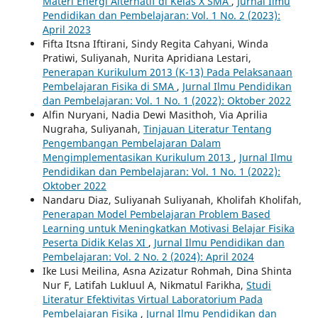
Materi Energi Alternatif di Kelas X SMA
,
Jurnal Ilmu
Pendidikan dan Pembelajaran: Vol. 1 No. 2 (2023):
April 2023
Fifta Itsna Iftirani, Sindy Regita Cahyani, Winda
Pratiwi, Suliyanah, Nurita Apridiana Lestari,
Penerapan Kurikulum 2013 (K-13) Pada Pelaksanaan
Pembelajaran Fisika di SMA
,
Jurnal Ilmu Pendidikan
dan Pembelajaran: Vol. 1 No. 1 (2022): Oktober 2022
Alfin Nuryani, Nadia Dewi Masithoh, Via Aprilia
Nugraha, Suliyanah,
Tinjauan Literatur Tentang
Pengembangan Pembelajaran Dalam
Mengimplementasikan Kurikulum 2013
,
Jurnal Ilmu
Pendidikan dan Pembelajaran: Vol. 1 No. 1 (2022):
Oktober 2022
Nandaru Diaz, Suliyanah Suliyanah, Kholifah Kholifah,
Penerapan Model Pembelajaran Problem Based
Learning untuk Meningkatkan Motivasi Belajar Fisika
Peserta Didik Kelas XI
,
Jurnal Ilmu Pendidikan dan
Pembelajaran: Vol. 2 No. 2 (2024): April 2024
Ike Lusi Meilina, Asna Azizatur Rohmah, Dina Shinta
Nur F, Latifah Lukluul A, Nikmatul Farikha,
Studi
Literatur Efektivitas Virtual Laboratorium Pada
Pembelajaran Fisika
,
Jurnal Ilmu Pendidikan dan