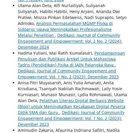
Utama Alan Deta, Alfi Nurlailiyah, Suliyanah
Suliyanah, Habibi Habibi, Heny Aryani, Ananda Dwi
Pratiwi, Mozza Pinkan Edelweiss, Nadi Suprapto, Setyo
Admoko,
Analisis Permasalahan MGMP Fisika di
Sidoarjo: Upaya Meningkatkan Profesionalisme
Melalui Penelitian
,
Dedikasi: Journal of Community
Engagement and Empowerment: Vol. 2 No. 2 (2024):
Desember 2024
Hadma Yuliani, Mai Ratih Kumalasari,
Pendampingan
Penulisan dan Publikasi Artikel Untuk Mahasiswa
Tadris (Pendidikan) Fisika di IAIN Palangka Raya
,
Dedikasi: Journal of Community Engagement and
Empowerment: Vol. 1 No. 2 (2023): Desember 2023
Anisa Fitri Muyasaroh, Anis Yulia Amanati, Anita
Krisdiana, Tsaniyah Nabilah Rachmawati, Laily Yosie
Kurniasari, Munasir Munasir, Lydia Rohmawati, Utama
Alan Deta,
Pelatihan Literasi Digital Berbasis Website
(Blog) untuk Meningkatkan Kecakapan Digital Peserta
Didik SMA dan Guru
,
Dedikasi: Journal of Community
Engagement and Empowerment: Vol. 1 No. 2 (2023):
Desember 2023
Aminudin Zakaria, Afaurina Indriana Safitri, Nadila