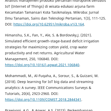
Analisis manajemen produksi pertanian hidroponik berbasis
IoT (Internet of Things) di wisata edukasi arjuna farm
Kecamatan Tamansari Kota Tasikmalaya. Mikroba: Jurnal
Ilmu Tanaman, Sains dan Teknologi Pertanian, 1(3), 111-125.
DOI:
https://doi.org/10.62951/mikroba.v1i3.164
.
Himanshu, S.K., Fan, Y., Ale, S. & Bordovsky,J. (2021).
Simulated efficient growth-stage-based deficit irrigation
strategies for maximizing cotton yield, crop water
productivity and net returns. Agricultural Water
Management, 250, 106840. DOI:
https://doi.org/10.1016/j.agwat.2021.106840
.
Mohammadi, M., Al-Fuqaha, A., Sorour, S., & Guizani, M.
(2018). Deep learning for IoT big data and streaming
analytics: A survey. IEEE Communications Surveys &
Tutorials, 20(4), 2923-2960. DOI:
https://doi.org/10.1109/COMST.2018.2844341
.
Prawiyogi, A.G., & Anwar, A.S. (2023). Perkembangan