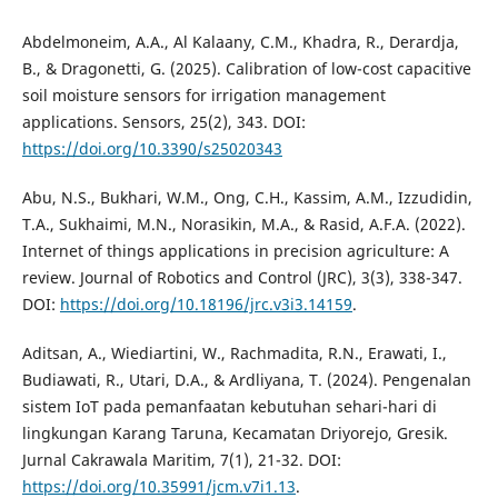
Abdelmoneim, A.A., Al Kalaany, C.M., Khadra, R., Derardja,
B., & Dragonetti, G. (2025). Calibration of low-cost capacitive
soil moisture sensors for irrigation management
applications. Sensors, 25(2), 343. DOI:
https://doi.org/10.3390/s25020343
Abu, N.S., Bukhari, W.M., Ong, C.H., Kassim, A.M., Izzudidin,
T.A., Sukhaimi, M.N., Norasikin, M.A., & Rasid, A.F.A. (2022).
Internet of things applications in precision agriculture: A
review. Journal of Robotics and Control (JRC), 3(3), 338-347.
DOI:
https://doi.org/10.18196/jrc.v3i3.14159
.
Aditsan, A., Wiediartini, W., Rachmadita, R.N., Erawati, I.,
Budiawati, R., Utari, D.A., & Ardliyana, T. (2024). Pengenalan
sistem IoT pada pemanfaatan kebutuhan sehari-hari di
lingkungan Karang Taruna, Kecamatan Driyorejo, Gresik.
Jurnal Cakrawala Maritim, 7(1), 21-32. DOI:
https://doi.org/10.35991/jcm.v7i1.13
.