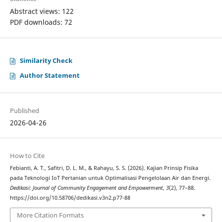
Abstract views: 122
PDF downloads: 72
Similarity Check
Author Statement
Published
2026-04-26
How to Cite
Febianti, A. T., Safitri, D. L. M., & Rahayu, S. S. (2026). Kajian Prinsip Fisika
pada Teknologi IoT Pertanian untuk Optimalisasi Pengelolaan Air dan Energi.
Dedikasi: Journal of Community Engagement and Empowerment
,
3
(2), 77–88.
https://doi.org/10.58706/dedikasi.v3n2.p77-88
More Citation Formats