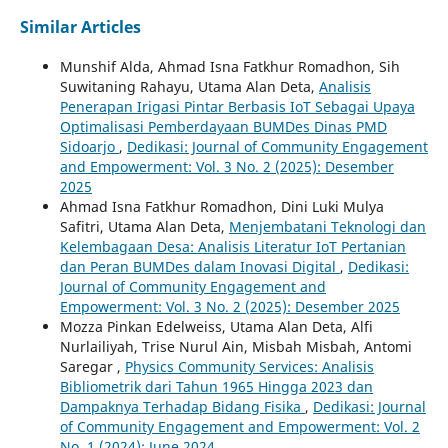
Similar Articles
Munshif Alda, Ahmad Isna Fatkhur Romadhon, Sih
Suwitaning Rahayu, Utama Alan Deta,
Analisis
Penerapan Irigasi Pintar Berbasis IoT Sebagai Upaya
Optimalisasi Pemberdayaan BUMDes Dinas PMD
Sidoarjo
,
Dedikasi: Journal of Community Engagement
and Empowerment: Vol. 3 No. 2 (2025): Desember
2025
Ahmad Isna Fatkhur Romadhon, Dini Luki Mulya
Safitri, Utama Alan Deta,
Menjembatani Teknologi dan
Kelembagaan Desa: Analisis Literatur IoT Pertanian
dan Peran BUMDes dalam Inovasi Digital
,
Dedikasi:
Journal of Community Engagement and
Empowerment: Vol. 3 No. 2 (2025): Desember 2025
Mozza Pinkan Edelweiss, Utama Alan Deta, Alfi
Nurlailiyah, Trise Nurul Ain, Misbah Misbah, Antomi
Saregar ,
Physics Community Services: Analisis
Bibliometrik dari Tahun 1965 Hingga 2023 dan
Dampaknya Terhadap Bidang Fisika
,
Dedikasi: Journal
of Community Engagement and Empowerment: Vol. 2
No. 1 (2024): June 2024