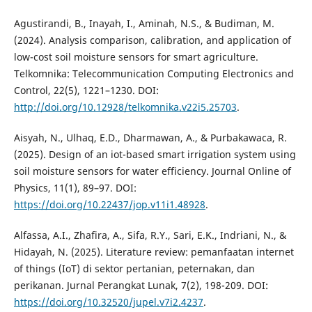
Agustirandi, B., Inayah, I., Aminah, N.S., & Budiman, M.
(2024). Analysis comparison, calibration, and application of
low-cost soil moisture sensors for smart agriculture.
Telkomnika: Telecommunication Computing Electronics and
Control, 22(5), 1221–1230. DOI:
http://doi.org/10.12928/telkomnika.v22i5.25703
.
Aisyah, N., Ulhaq, E.D., Dharmawan, A., & Purbakawaca, R.
(2025). Design of an iot-based smart irrigation system using
soil moisture sensors for water efficiency. Journal Online of
Physics, 11(1), 89–97. DOI:
https://doi.org/10.22437/jop.v11i1.48928
.
Alfassa, A.I., Zhafira, A., Sifa, R.Y., Sari, E.K., Indriani, N., &
Hidayah, N. (2025). Literature review: pemanfaatan internet
of things (IoT) di sektor pertanian, peternakan, dan
perikanan. Jurnal Perangkat Lunak, 7(2), 198-209. DOI:
https://doi.org/10.32520/jupel.v7i2.4237
.