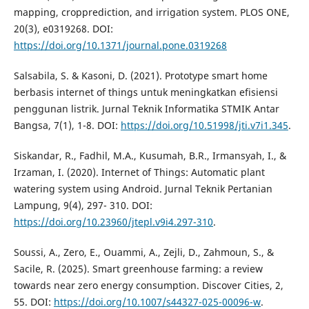
mapping, cropprediction, and irrigation system. PLOS ONE,
20(3), e0319268. DOI:
https://doi.org/10.1371/journal.pone.0319268
Salsabila, S. & Kasoni, D. (2021). Prototype smart home
berbasis internet of things untuk meningkatkan efisiensi
penggunan listrik. Jurnal Teknik Informatika STMIK Antar
Bangsa, 7(1), 1-8. DOI:
https://doi.org/10.51998/jti.v7i1.345
.
Siskandar, R., Fadhil, M.A., Kusumah, B.R., Irmansyah, I., &
Irzaman, I. (2020). Internet of Things: Automatic plant
watering system using Android. Jurnal Teknik Pertanian
Lampung, 9(4), 297- 310. DOI:
https://doi.org/10.23960/jtepl.v9i4.297-310
.
Soussi, A., Zero, E., Ouammi, A., Zejli, D., Zahmoun, S., &
Sacile, R. (2025). Smart greenhouse farming: a review
towards near zero energy consumption. Discover Cities, 2,
55. DOI:
https://doi.org/10.1007/s44327-025-00096-w
.