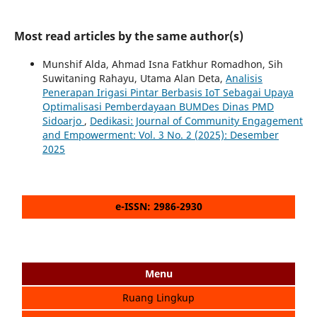
Most read articles by the same author(s)
Munshif Alda, Ahmad Isna Fatkhur Romadhon, Sih
Suwitaning Rahayu, Utama Alan Deta,
Analisis
Penerapan Irigasi Pintar Berbasis IoT Sebagai Upaya
Optimalisasi Pemberdayaan BUMDes Dinas PMD
Sidoarjo
,
Dedikasi: Journal of Community Engagement
and Empowerment: Vol. 3 No. 2 (2025): Desember
2025
e-ISSN: 2986-2930
Menu
Ruang Lingkup