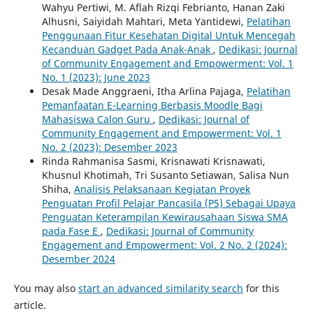
Wahyu Pertiwi, M. Aflah Rizqi Febrianto, Hanan Zaki
Alhusni, Saiyidah Mahtari, Meta Yantidewi,
Pelatihan
Penggunaan Fitur Kesehatan Digital Untuk Mencegah
Kecanduan Gadget Pada Anak-Anak
,
Dedikasi: Journal
of Community Engagement and Empowerment: Vol. 1
No. 1 (2023): June 2023
Desak Made Anggraeni, Itha Arlina Pajaga,
Pelatihan
Pemanfaatan E-Learning Berbasis Moodle Bagi
Mahasiswa Calon Guru
,
Dedikasi: Journal of
Community Engagement and Empowerment: Vol. 1
No. 2 (2023): Desember 2023
Rinda Rahmanisa Sasmi, Krisnawati Krisnawati,
Khusnul Khotimah, Tri Susanto Setiawan, Salisa Nun
Shiha,
Analisis Pelaksanaan Kegiatan Proyek
Penguatan Profil Pelajar Pancasila (P5) Sebagai Upaya
Penguatan Keterampilan Kewirausahaan Siswa SMA
pada Fase E
,
Dedikasi: Journal of Community
Engagement and Empowerment: Vol. 2 No. 2 (2024):
Desember 2024
You may also
start an advanced similarity search
for this
article.