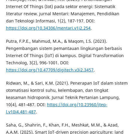
Internet Of Things (Iot) pada sektor energi: Sistematik
literatur review. jurnal Mentari: Manajemen, Pendidikan
dan Teknologi Informasi, 1(2), 187-197. DOI:
https://doi.org/10.34306/mentari.v1i2.254
.
Putra, F.P.E., Mahmud, M.A., & Maqom, I.S. (2023).
Pengembangan sistem pemantauan lingkungan berbasis
Internet Of Things (IoT) di kampus. Digital Transformation
Technolog, 3(2), 996-1001. DOI:
https://doi.org/10.47709/digitech.v3i2.3457
.
Ridwan, M., & Sari, K.M. (2021). Penerapan IoT dalam sistem
otomatisasi kontrol suhu, kelembapan, dan tingkat
keasaman hidroponik. Jurnal Teknik Pertanian Lampung,
10(4), 481-487. DOI:
https://doi.org/10.23960/jtep-
l.v10i4.481-487
.
Saha, G., Shahrin, F., Khan, F.H., Meshkat, M.M., & Azad,
A.A.M. (2025). Smart IoT-driven precision agriculture: land