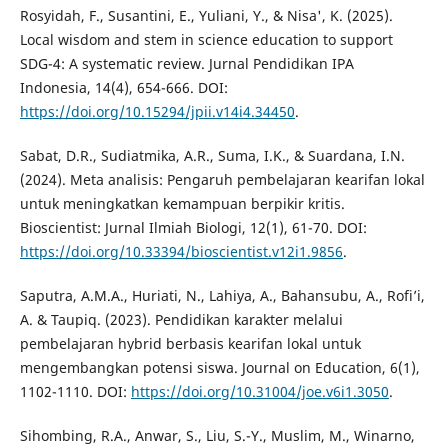
Rosyidah, F., Susantini, E., Yuliani, Y., & Nisa', K. (2025).
Local wisdom and stem in science education to support
SDG-4: A systematic review. Jurnal Pendidikan IPA
Indonesia, 14(4), 654-666. DOI:
https://doi.org/10.15294/jpii.v14i4.34450
.
Sabat, D.R., Sudiatmika, A.R., Suma, I.K., & Suardana, I.N.
(2024). Meta analisis: Pengaruh pembelajaran kearifan lokal
untuk meningkatkan kemampuan berpikir kritis.
Bioscientist: Jurnal Ilmiah Biologi, 12(1), 61-70. DOI:
https://doi.org/10.33394/bioscientist.v12i1.9856
.
Saputra, A.M.A., Huriati, N., Lahiya, A., Bahansubu, A., Rofi’i,
A. & Taupiq. (2023). Pendidikan karakter melalui
pembelajaran hybrid berbasis kearifan lokal untuk
mengembangkan potensi siswa. Journal on Education, 6(1),
1102-1110. DOI:
https://doi.org/10.31004/joe.v6i1.3050
.
Sihombing, R.A., Anwar, S., Liu, S.-Y., Muslim, M., Winarno,