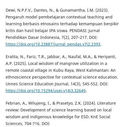
Dewi, N.P.F.V., Dantes, N., & Gunamantha, I.M. (2023).
Pengaruh model pembelajaran contextual teaching and
learning berbasis etnosains terhadap kemampuan berpikir
kritis dan hasil belajar IPA siswa. PENDASI: Jurnal
Pendidikan Dasar Indonesia, 7(2), 207–217. DOI:
https://doi.org/10.23887/jurnal_pendas.v7i2.2393
.
Eralita, N., Fariz, T.R., Jabbar, A., Naufal, M.A., & Heriyanti,
A.P. (2025). Local wisdom of mangrove utilization in a
remote coastal village in Kubu Raya, West Kalimantan: An
ethnoscience perspective for contextual science education.
Unnes Science Education Journal, 14(3), 545-552. DOI:
https://doi.org/10.15294/usej.v14i3.32649
.
Febrian, A., Wilujeng, I., & Prasetyo, Z.K. (2024). Literature
review: Development of science learning based on local
wisdom and indigenous knowledge for ESD. KnE Social
Sciences, 704-716. DOI: