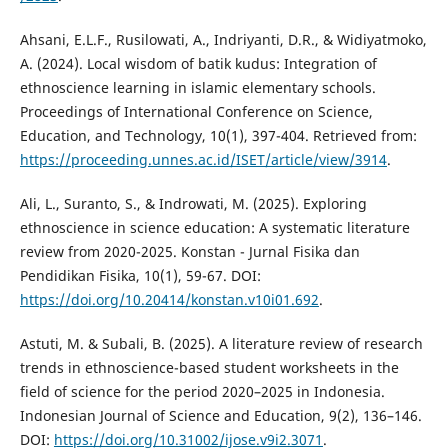
Ahsani, E.L.F., Rusilowati, A., Indriyanti, D.R., & Widiyatmoko,
A. (2024). Local wisdom of batik kudus: Integration of
ethnoscience learning in islamic elementary schools.
Proceedings of International Conference on Science,
Education, and Technology, 10(1), 397-404. Retrieved from:
https://proceeding.unnes.ac.id/ISET/article/view/3914
.
Ali, L., Suranto, S., & Indrowati, M. (2025). Exploring
ethnoscience in science education: A systematic literature
review from 2020-2025. Konstan - Jurnal Fisika dan
Pendidikan Fisika, 10(1), 59-67. DOI:
https://doi.org/10.20414/konstan.v10i01.692
.
Astuti, M. & Subali, B. (2025). A literature review of research
trends in ethnoscience-based student worksheets in the
field of science for the period 2020–2025 in Indonesia.
Indonesian Journal of Science and Education, 9(2), 136–146.
DOI:
https://doi.org/10.31002/ijose.v9i2.3071
.