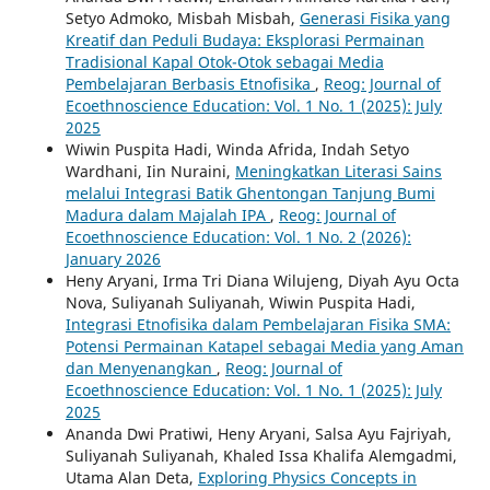
Setyo Admoko, Misbah Misbah,
Generasi Fisika yang
Kreatif dan Peduli Budaya: Eksplorasi Permainan
Tradisional Kapal Otok-Otok sebagai Media
Pembelajaran Berbasis Etnofisika
,
Reog: Journal of
Ecoethnoscience Education: Vol. 1 No. 1 (2025): July
2025
Wiwin Puspita Hadi, Winda Afrida, Indah Setyo
Wardhani, Iin Nuraini,
Meningkatkan Literasi Sains
melalui Integrasi Batik Ghentongan Tanjung Bumi
Madura dalam Majalah IPA
,
Reog: Journal of
Ecoethnoscience Education: Vol. 1 No. 2 (2026):
January 2026
Heny Aryani, Irma Tri Diana Wilujeng, Diyah Ayu Octa
Nova, Suliyanah Suliyanah, Wiwin Puspita Hadi,
Integrasi Etnofisika dalam Pembelajaran Fisika SMA:
Potensi Permainan Katapel sebagai Media yang Aman
dan Menyenangkan
,
Reog: Journal of
Ecoethnoscience Education: Vol. 1 No. 1 (2025): July
2025
Ananda Dwi Pratiwi, Heny Aryani, Salsa Ayu Fajriyah,
Suliyanah Suliyanah, Khaled Issa Khalifa Alemgadmi,
Utama Alan Deta,
Exploring Physics Concepts in