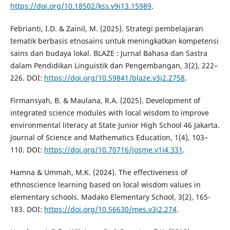
https://doi.org/10.18502/kss.v9i13.15989
.
Febrianti, I.D. & Zainil, M. (2025). Strategi pembelajaran
tematik berbasis etnosains untuk meningkatkan kompetensi
sains dan budaya lokal. BLAZE : Jurnal Bahasa dan Sastra
dalam Pendidikan Linguistik dan Pengembangan, 3(2), 222–
226. DOI:
https://doi.org/10.59841/blaze.v3i2.2758
.
Firmansyah, B. & Maulana, R.A. (2025). Development of
integrated science modules with local wisdom to improve
environmental literacy at State Junior High School 46 Jakarta.
Journal of Science and Mathematics Education, 1(4), 103–
110. DOI:
https://doi.org/10.70716/josme.v1i4.331
.
Hamna & Ummah, M.K. (2024). The effectiveness of
ethnoscience learning based on local wisdom values in
elementary schools. Madako Elementary School, 3(2), 165-
183. DOI:
https://doi.org/10.56630/mes.v3i2.274
.