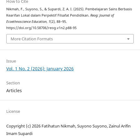
How to Cite
Nikmah, F., Suyono, S., & Supardi, Z. A. I. (2025). Pembelajaran Sains Berbasis
Kearifan Lokal dalam Perpektif Filsafat Pendidikan.
Reog: Journal of
Ecoethnoscience Education
,
1
(2), 88–95.
https://doi.org/10.58706/reog.v1n2.p88-95
More Citation Formats
Issue
Vol. 1 No. 2 (2026): January 2026
Section
Articles
License
Copyright (c) 2026 Fatihatun Nikmah, Suyono Suyono, Zainul Arifin
Imam Supardi