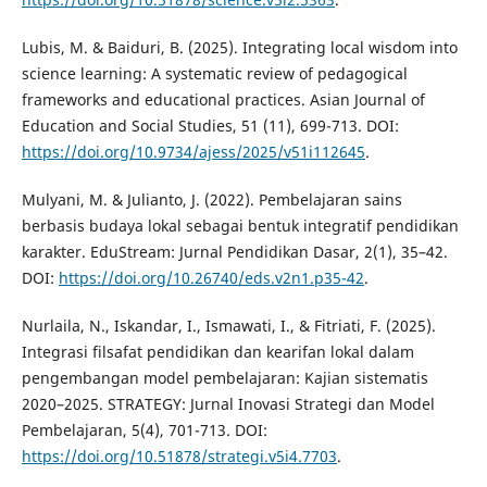
Lubis, M. & Baiduri, B. (2025). Integrating local wisdom into
science learning: A systematic review of pedagogical
frameworks and educational practices. Asian Journal of
Education and Social Studies, 51 (11), 699-713. DOI:
https://doi.org/10.9734/ajess/2025/v51i112645
.
Mulyani, M. & Julianto, J. (2022). Pembelajaran sains
berbasis budaya lokal sebagai bentuk integratif pendidikan
karakter. EduStream: Jurnal Pendidikan Dasar, 2(1), 35–42.
DOI:
https://doi.org/10.26740/eds.v2n1.p35-42
.
Nurlaila, N., Iskandar, I., Ismawati, I., & Fitriati, F. (2025).
Integrasi filsafat pendidikan dan kearifan lokal dalam
pengembangan model pembelajaran: Kajian sistematis
2020–2025. STRATEGY: Jurnal Inovasi Strategi dan Model
Pembelajaran, 5(4), 701-713. DOI:
https://doi.org/10.51878/strategi.v5i4.7703
.