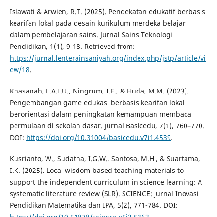
Islawati & Arwien, R.T. (2025). Pendekatan edukatif berbasis
kearifan lokal pada desain kurikulum merdeka belajar
dalam pembelajaran sains. Jurnal Sains Teknologi
Pendidikan, 1(1), 9-18. Retrieved from:
https://jurnal.lenterainsaniyah.org/index.php/jstp/article/vi
ew/18
.
Khasanah, L.A.I.U., Ningrum, I.E., & Huda, M.M. (2023).
Pengembangan game edukasi berbasis kearifan lokal
berorientasi dalam peningkatan kemampuan membaca
permulaan di sekolah dasar. Jurnal Basicedu, 7(1), 760–770.
DOI:
https://doi.org/10.31004/basicedu.v7i1.4539
.
Kusrianto, W., Sudatha, I.G.W., Santosa, M.H., & Suartama,
I.K. (2025). Local wisdom-based teaching materials to
support the independent curriculum in science learning: A
systematic literature review (SLR). SCIENCE: Jurnal Inovasi
Pendidikan Matematika dan IPA, 5(2), 771-784. DOI:
https://doi.org/10.51878/science.v5i2.5363
.