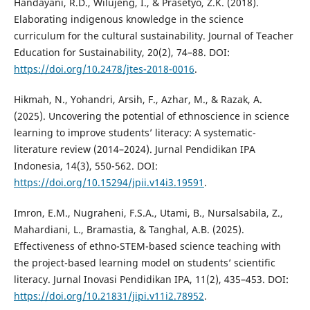
Handayani, R.D., Wilujeng, I., & Prasetyo, Z.K. (2018).
Elaborating indigenous knowledge in the science
curriculum for the cultural sustainability. Journal of Teacher
Education for Sustainability, 20(2), 74–88. DOI:
https://doi.org/10.2478/jtes-2018-0016
.
Hikmah, N., Yohandri, Arsih, F., Azhar, M., & Razak, A.
(2025). Uncovering the potential of ethnoscience in science
learning to improve students’ literacy: A systematic-
literature review (2014–2024). Jurnal Pendidikan IPA
Indonesia, 14(3), 550-562. DOI:
https://doi.org/10.15294/jpii.v14i3.19591
.
Imron, E.M., Nugraheni, F.S.A., Utami, B., Nursalsabila, Z.,
Mahardiani, L., Bramastia, & Tanghal, A.B. (2025).
Effectiveness of ethno-STEM-based science teaching with
the project-based learning model on students’ scientific
literacy. Jurnal Inovasi Pendidikan IPA, 11(2), 435–453. DOI:
https://doi.org/10.21831/jipi.v11i2.78952
.