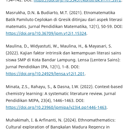
Masrukha, D.N. & Budiarto, M.T. (2021). Etnomatematika
Batik Pamiluto Ceplokan di Gresik ditinjau dari aspek literasi
matematis. Jurnal Pendidikan Matematika, 12(1), 50-59. DOI:
https://doi.org/10.36709/jpm.v12i1.15324
.
Maulina, D., Widyastuti, W., Maulina, H., & Mayasari, S.
(2022). Kajian faktor intrinsik dan kemampuan literasi sains
siswa SMP di Kota Bandar Lampung. Lensa (Lentera Sains):
Jurnal Pendidikan IPA, 12(1), 1–8. DOI:
https://doi.org/10.24929/lensa.v12i1.201
.
Minata, Z.S., Rahayu, S., & Dasna, I.W. (2022). Context-based
chemistry learning: A systematic literature review. Jurnal
Pendidikan MIPA, 23(4), 1446–1463. DOI:
https://doi.org/10.23960/jpmipa/v23i4.pp1446-1463
.
Muhakimah, I. & Arfinanti, N. (2024). Ethnomathematics:
Cultural exploration of Bangkalan Madura Regency in