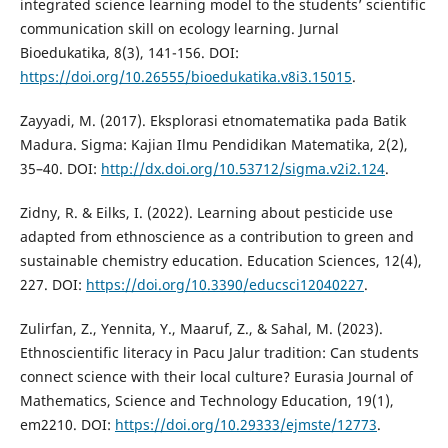
integrated science learning model to the students’ scientific
communication skill on ecology learning. Jurnal
Bioedukatika, 8(3), 141-156. DOI:
https://doi.org/10.26555/bioedukatika.v8i3.15015
.
Zayyadi, M. (2017). Eksplorasi etnomatematika pada Batik
Madura. Sigma: Kajian Ilmu Pendidikan Matematika, 2(2),
35–40. DOI:
http://dx.doi.org/10.53712/sigma.v2i2.124
.
Zidny, R. & Eilks, I. (2022). Learning about pesticide use
adapted from ethnoscience as a contribution to green and
sustainable chemistry education. Education Sciences, 12(4),
227. DOI:
https://doi.org/10.3390/educsci12040227
.
Zulirfan, Z., Yennita, Y., Maaruf, Z., & Sahal, M. (2023).
Ethnoscientific literacy in Pacu Jalur tradition: Can students
connect science with their local culture? Eurasia Journal of
Mathematics, Science and Technology Education, 19(1),
em2210. DOI:
https://doi.org/10.29333/ejmste/12773
.