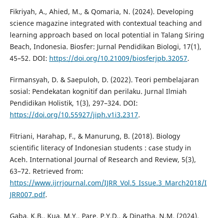
Fikriyah, A., Ahied, M., & Qomaria, N. (2024). Developing
science magazine integrated with contextual teaching and
learning approach based on local potential in Talang Siring
Beach, Indonesia. Biosfer: Jurnal Pendidikan Biologi, 17(1),
45–52. DOI:
https://doi.org/10.21009/biosferjpb.32057
.
Firmansyah, D. & Saepuloh, D. (2022). Teori pembelajaran
sosial: Pendekatan kognitif dan perilaku. Jurnal Ilmiah
Pendidikan Holistik, 1(3), 297–324. DOI:
https://doi.org/10.55927/jiph.v1i3.2317
.
Fitriani, Harahap, F., & Manurung, B. (2018). Biology
scientific literacy of Indonesian students : case study in
Aceh. International Journal of Research and Review, 5(3),
63–72. Retrieved from:
https://www.ijrrjournal.com/IJRR_Vol.5_Issue.3_March2018/I
JRR007.pdf
.
Gaba, K.B., Kua, M.Y., Pare, P.Y.D., & Dinatha, N.M. (2024).