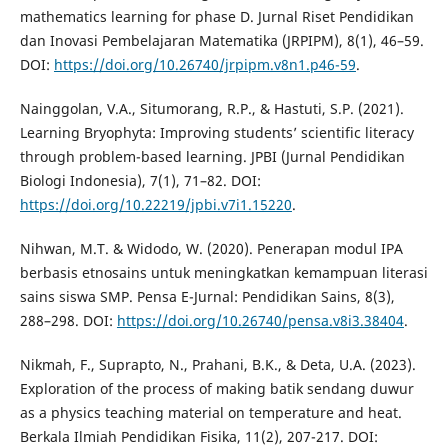
mathematics learning for phase D. Jurnal Riset Pendidikan
dan Inovasi Pembelajaran Matematika (JRPIPM), 8(1), 46–59.
DOI:
https://doi.org/10.26740/jrpipm.v8n1.p46-59
.
Nainggolan, V.A., Situmorang, R.P., & Hastuti, S.P. (2021).
Learning Bryophyta: Improving students’ scientific literacy
through problem-based learning. JPBI (Jurnal Pendidikan
Biologi Indonesia), 7(1), 71–82. DOI:
https://doi.org/10.22219/jpbi.v7i1.15220
.
Nihwan, M.T. & Widodo, W. (2020). Penerapan modul IPA
berbasis etnosains untuk meningkatkan kemampuan literasi
sains siswa SMP. Pensa E-Jurnal: Pendidikan Sains, 8(3),
288–298. DOI:
https://doi.org/10.26740/pensa.v8i3.38404
.
Nikmah, F., Suprapto, N., Prahani, B.K., & Deta, U.A. (2023).
Exploration of the process of making batik sendang duwur
as a physics teaching material on temperature and heat.
Berkala Ilmiah Pendidikan Fisika, 11(2), 207-217. DOI: