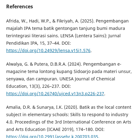
References
Afrida, W., Hadi, W.P., & Fikriyah, A. (2025). Pengembangan
majalah IPA tema batik gentongan tanjung bumi madura
terintegrasi literasi sains. LENSA (Lentera Sains): Jurnal
Pendidikan IPA, 15, 37–44. DOI:
https://doi.org/10.24929/lensa.v15i1.576
.
Alwalya, G. & Putera, D.B.R.A. (2024). Pengembangan e-
magazine tema lontong kupang Sidoarjo pada materi unsur,
senyawa, dan campuran. UNESA Journal of Chemical
Education, 13(3), 226–237. DOI:
https://doi.org/10.26740/ujced.v13n3.p226-237
.
Amalia, D.R. & Sunarya, I.K. (2020). Batik as the local content
subject in elementary schools: Skills to respond to industry
4.0. Proceedings of the 3rd International Conference on Arts
and Arts Education (ICAAE 2019), 174–180. DOI:
https://doi.org/10.2991/assehr.k.200703.035
.