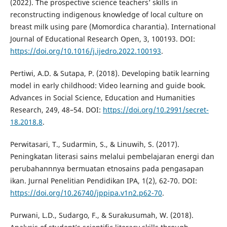
(2022). The prospective science teachers’ skills in
reconstructing indigenous knowledge of local culture on
breast milk using pare (Momordica charantia). International
Journal of Educational Research Open, 3, 100193. DOI:
https://doi.org/10.1016/j.ijedro.2022.100193
.
Pertiwi, A.D. & Sutapa, P. (2018). Developing batik learning
model in early childhood: Video learning and guide book.
Advances in Social Science, Education and Humanities
Research, 249, 48–54. DOI:
https://doi.org/10.2991/secret-
18.2018.8
.
Perwitasari, T., Sudarmin, S., & Linuwih, S. (2017).
Peningkatan literasi sains melalui pembelajaran energi dan
perubahannnya bermuatan etnosains pada pengasapan
ikan. Jurnal Penelitian Pendidikan IPA, 1(2), 62-70. DOI:
https://doi.org/10.26740/jppipa.v1n2.p62-70
.
Purwani, L.D., Sudargo, F., & Surakusumah, W. (2018).