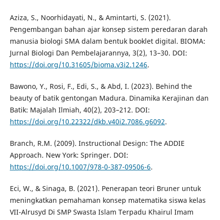
Aziza, S., Noorhidayati, N., & Amintarti, S. (2021).
Pengembangan bahan ajar konsep sistem peredaran darah
manusia biologi SMA dalam bentuk booklet digital. BIOMA:
Jurnal Biologi Dan Pembelajarannya, 3(2), 13–30. DOI:
https://doi.org/10.31605/bioma.v3i2.1246
.
Bawono, Y., Rosi, F., Edi, S., & Abd, I. (2023). Behind the
beauty of batik gentongan Madura. Dinamika Kerajinan dan
Batik: Majalah Ilmiah, 40(2), 203–212. DOI:
https://doi.org/10.22322/dkb.v40i2.7086.g6092
.
Branch, R.M. (2009). Instructional Design: The ADDIE
Approach. New York: Springer. DOI:
https://doi.org/10.1007/978-0-387-09506-6
.
Eci, W., & Sinaga, B. (2021). Penerapan teori Bruner untuk
meningkatkan pemahaman konsep matematika siswa kelas
VII-Alrusyd Di SMP Swasta Islam Terpadu Khairul Imam