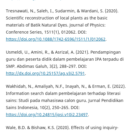
Tresnawati, N., Saleh, I., Sudarmin, & Wardani, S. (2020).
Scientific reconstruction of local plants as the basic
materials of Batik Natural Dyes. Journal of Physics:
Conference Series, 1511(1), 012062. DOI:
https://doi.org/10.1088/1742-6596/1511/1/012062
.
Usmeldi, U., Amini, R., & Asrizal, A. (2021). Pendampingan
guru dan peserta didik dalam pembelajaran IPA terpadu di
SMP. Abdimas Galuh, 3(2), 288–297. DOI:
http://dx.doi.org/10.25157/ag.v3i2.5791
.
Wakhidah, N., Amaliyah, N.F., Inayah, N., & Erman, E. (2022).
Information search dalam pembelajaran terhadap literasi
sains: Studi pada mahasiswa calon guru. Jurnal Pendidikan
Sains Indonesia, 10(2), 250–265. DOI:
https://doi.org/10.24815/jpsi.v10i2.23497
.
Wale, B.D. & Bishaw, K.S. (2020). Effects of using inquiry-