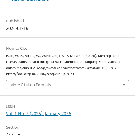
Published
2026-01-16
How to Cite
Hadi, W. P., Afrida, W., Wardhani, I. S., & Nuraini, I. (2026). Meningkatkan
Literasi Sains melalui Integrasi Batik Ghentongan Tanjung Bumi Madura
dalam Majalah IPA.
Reog: Journal of Ecoethnoscience Education
,
1
(2), 59–73.
https://doi.org/10.58706/reog.v1n2.p59-73
More Citation Formats
Issue
Vol. 1 No. 2 (2026): January 2026
Section
Articles