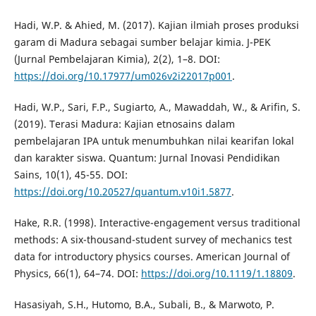
Hadi, W.P. & Ahied, M. (2017). Kajian ilmiah proses produksi
garam di Madura sebagai sumber belajar kimia. J-PEK
(Jurnal Pembelajaran Kimia), 2(2), 1–8. DOI:
https://doi.org/10.17977/um026v2i22017p001
.
Hadi, W.P., Sari, F.P., Sugiarto, A., Mawaddah, W., & Arifin, S.
(2019). Terasi Madura: Kajian etnosains dalam
pembelajaran IPA untuk menumbuhkan nilai kearifan lokal
dan karakter siswa. Quantum: Jurnal Inovasi Pendidikan
Sains, 10(1), 45-55. DOI:
https://doi.org/10.20527/quantum.v10i1.5877
.
Hake, R.R. (1998). Interactive-engagement versus traditional
methods: A six-thousand-student survey of mechanics test
data for introductory physics courses. American Journal of
Physics, 66(1), 64–74. DOI:
https://doi.org/10.1119/1.18809
.
Hasasiyah, S.H., Hutomo, B.A., Subali, B., & Marwoto, P.