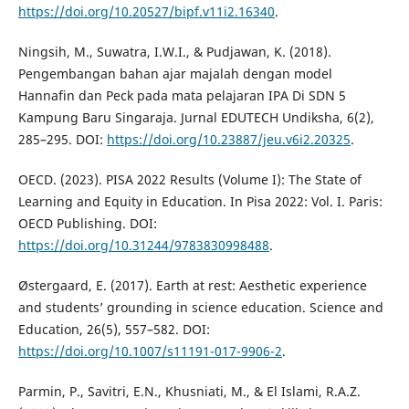
https://doi.org/10.20527/bipf.v11i2.16340
.
Ningsih, M., Suwatra, I.W.I., & Pudjawan, K. (2018).
Pengembangan bahan ajar majalah dengan model
Hannafin dan Peck pada mata pelajaran IPA Di SDN 5
Kampung Baru Singaraja. Jurnal EDUTECH Undiksha, 6(2),
285–295. DOI:
https://doi.org/10.23887/jeu.v6i2.20325
.
OECD. (2023). PISA 2022 Results (Volume I): The State of
Learning and Equity in Education. In Pisa 2022: Vol. I. Paris:
OECD Publishing. DOI:
https://doi.org/10.31244/9783830998488
.
Østergaard, E. (2017). Earth at rest: Aesthetic experience
and students’ grounding in science education. Science and
Education, 26(5), 557–582. DOI:
https://doi.org/10.1007/s11191-017-9906-2
.
Parmin, P., Savitri, E.N., Khusniati, M., & El Islami, R.A.Z.