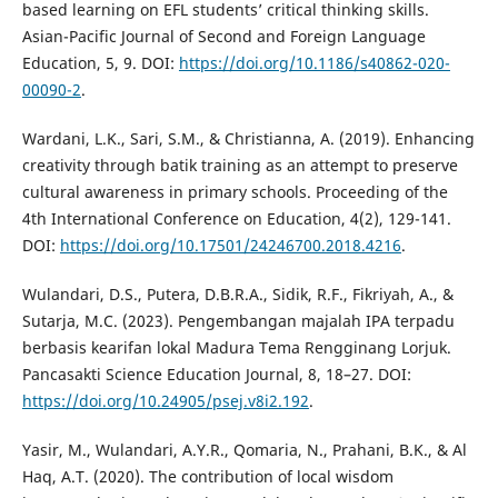
based learning on EFL students’ critical thinking skills.
Asian-Pacific Journal of Second and Foreign Language
Education, 5, 9. DOI:
https://doi.org/10.1186/s40862-020-
00090-2
.
Wardani, L.K., Sari, S.M., & Christianna, A. (2019). Enhancing
creativity through batik training as an attempt to preserve
cultural awareness in primary schools. Proceeding of the
4th International Conference on Education, 4(2), 129-141.
DOI:
https://doi.org/10.17501/24246700.2018.4216
.
Wulandari, D.S., Putera, D.B.R.A., Sidik, R.F., Fikriyah, A., &
Sutarja, M.C. (2023). Pengembangan majalah IPA terpadu
berbasis kearifan lokal Madura Tema Rengginang Lorjuk.
Pancasakti Science Education Journal, 8, 18–27. DOI:
https://doi.org/10.24905/psej.v8i2.192
.
Yasir, M., Wulandari, A.Y.R., Qomaria, N., Prahani, B.K., & Al
Haq, A.T. (2020). The contribution of local wisdom