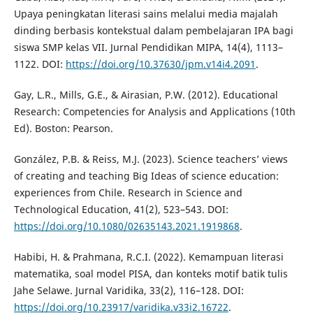
Upaya peningkatan literasi sains melalui media majalah
dinding berbasis kontekstual dalam pembelajaran IPA bagi
siswa SMP kelas VII. Jurnal Pendidikan MIPA, 14(4), 1113–
1122. DOI:
https://doi.org/10.37630/jpm.v14i4.2091
.
Gay, L.R., Mills, G.E., & Airasian, P.W. (2012). Educational
Research: Competencies for Analysis and Applications (10th
Ed). Boston: Pearson.
González, P.B. & Reiss, M.J. (2023). Science teachers’ views
of creating and teaching Big Ideas of science education:
experiences from Chile. Research in Science and
Technological Education, 41(2), 523–543. DOI:
https://doi.org/10.1080/02635143.2021.1919868
.
Habibi, H. & Prahmana, R.C.I. (2022). Kemampuan literasi
matematika, soal model PISA, dan konteks motif batik tulis
Jahe Selawe. Jurnal Varidika, 33(2), 116–128. DOI:
https://doi.org/10.23917/varidika.v33i2.16722
.