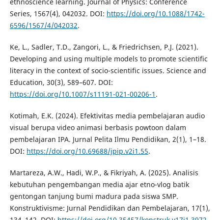
ethnoscience learning. Journal of Physics: Conference
Series, 1567(4), 042032. DOI:
https://doi.org/10.1088/1742-
6596/1567/4/042032
.
Ke, L., Sadler, T.D., Zangori, L., & Friedrichsen, P.J. (2021).
Developing and using multiple models to promote scientific
literacy in the context of socio-scientific issues. Science and
Education, 30(3), 589–607. DOI:
https://doi.org/10.1007/s11191-021-00206-1
.
Kotimah, E.K. (2024). Efektivitas media pembelajaran audio
visual berupa video animasi berbasis powtoon dalam
pembelajaran IPA. Jurnal Pelita Ilmu Pendidikan, 2(1), 1–18.
DOI:
https://doi.org/10.69688/jpip.v2i1.55
.
Martareza, A.W., Hadi, W.P., & Fikriyah, A. (2025). Analisis
kebutuhan pengembangan media ajar etno-vlog batik
gentongan tanjung bumi madura pada siswa SMP.
Konstruktivisme: Jurnal Pendidikan dan Pembelajaran, 17(1),
134–142. DOI:
https://doi.org/10.35457/konstruk.v17i1.3972
.