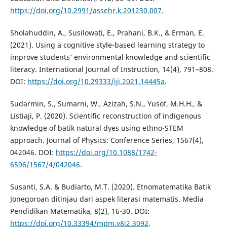
https://doi.org/10.2991/assehr.k.201230.007
.
Sholahuddin, A., Susilowati, E., Prahani, B.K., & Erman, E.
(2021). Using a cognitive style-based learning strategy to
improve students’ environmental knowledge and scientific
literacy. International Journal of Instruction, 14(4), 791–808.
DOI:
https://doi.org/10.29333/iji.2021.14445a
.
Sudarmin, S., Sumarni, W., Azizah, S.N., Yusof, M.H.H., &
Listiaji, P. (2020). Scientific reconstruction of indigenous
knowledge of batik natural dyes using ethno-STEM
approach. Journal of Physics: Conference Series, 1567(4),
042046. DOI:
https://doi.org/10.1088/1742-
6596/1567/4/042046
.
Susanti, S.A. & Budiarto, M.T. (2020). Etnomatematika Batik
Jonegoroan ditinjau dari aspek literasi matematis. Media
Pendidikan Matematika, 8(2), 16-30. DOI:
https://doi.org/10.33394/mpm.v8i2.3092
.