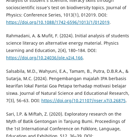
Analysis of student’s scientific literacy skills through
socioscientific issue’s test on biodiversity topics. Journal of
Physics: Conference Series, 1013(1), 012019. DOI:
https://doi.org/10.1088/1742-6596/1013/1/012019
.
Rahmadani, A. & Mufit, F. (2024). Initial analysis of students
science literacy on alternative energy material. Physics
Learning and Education, 2(4), 180–184. DOI:
https://doi.org/10.24036/ple.v2i4.166
.
Salsabila, M.D., Wahyuni, E.A., Tamam, B., Putra, D.B.R.A., &
Sutarja, M.C. (2024). Pengembangan majalah IPA berbasis
kearifan lokal Pantai Goa Petapa terhadap motivasi belajar
siswa. Journal of Natural Science and Educational Research,
7(3), 56–63. DOI:
https://doi.org/10.21107/nser.v7i3.26875
.
Sari, I.P. & Miftah, Z. (2020). Exploratory research on the
Myth of Batik Gentongan in Tanjung Bumi. Proceedings of
the 1st International Conference on Folklore, Language,
Education and Exhibition, 512, 36–39. DOI: