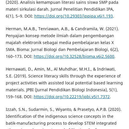
(2020). Analisis kemampuan literasi sains siswa SMP pada
materi sirkulasi darah. Jurnal Penelitian Pendidikan IPA,
6(1), 5–9. DOI:
https://doi.org/10.29303/jppipa.v6i1.193
.
Herman, M.A.B., Tenriawan, A.B., & Candramila, W. (2021).
Penyajian konsep metode ilmiah dalam pengembangan
majalah elektronik sebagai media pembelajaran kelas X
SMA. Bioma: Jurnal Biologi dan Pembelajaran Biologi, 6(2),
160–173. DOI:
https://doi.org/10.32528/bioma.v6i2.5600
.
Hernawati, D., Amin, M., Al Muhdhar, M.H.I., & Indriwati,
S.E. (2019). Science literacy skills through the experience of
project activities with assisted local potential based learning
materials. JPBI (Jurnal Pendidikan Biologi Indonesia), 5(1),
159–168. DOI:
https://doi.org/10.22219/jpbi.v5i1.7372
.
Izzah, S.N., Sudarmin, S., Wiyanto, & Prasetyo, A.P.B. (2020).
Identification of the indigenous science concepts in the
batik-manufacturing process to develop STEM integrated