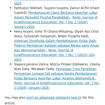
2025
Fatihatun Nikmah, Suyono Suyono, Zainul Arifin Imam
Supardi,
Pembelajaran Sains Berbasis Kearifan Lokal
dalam Perpektif Filsafat Pendidikan
,
Reog: Journal of
Ecoethnoscience Education: Vol. 1 No. 2 (2026):
January 2026
Heny Aryani, Irma Tri Diana Wilujeng, Diyah Ayu Octa
Nova, Suliyanah Suliyanah, Wiwin Puspita Hadi,
Integrasi Etnofisika dalam Pembelajaran Fisika SMA:
Potensi Permainan Katapel sebagai Media yang Aman
dan Menyenangkan
,
Reog: Journal of
Ecoethnoscience Education: Vol. 1 No. 1 (2025): July
2025
Nayara Janatus Zahra, Mozza Pinkan Edelweiss, Utama
Alan Deta, Wirawan Fadly,
Pemetaan Tren Penelitian
Permainan Lompat Tali sebagai Media Pembelajaran
Fisika Berbasis Kearifan Lokal: Analisis Bibliometrik
,
Reog: Journal of Ecoethnoscience Education: Vol. 1 No.
2 (2026): January 2026
You may also
start an advanced similarity search
for this
article.