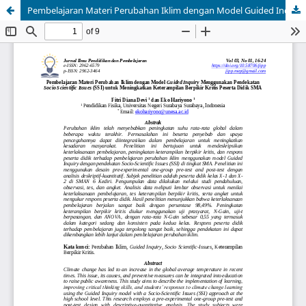
Pembelajaran Materi Perubahan Iklim dengan Model Guided Inquiry Menggunakan Pendekatan Socio Scientific Issues (SSI) untuk Meningkatkan Keterampilan Berpikir Kritis Peserta Didik SMA