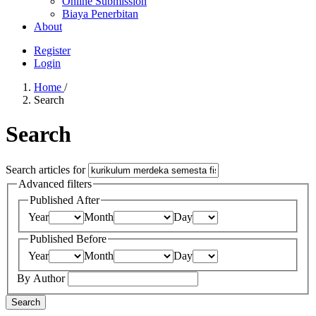
Online Submission
Biaya Penerbitan
About
Register
Login
Home
/
Search
Search
Search articles for
Advanced filters
Published After
Year
Month
Day
Published Before
Year
Month
Day
By Author
Search