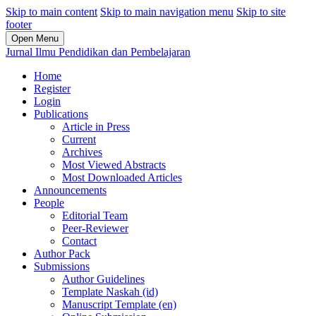
Skip to main content
Skip to main navigation menu
Skip to site
footer
Open Menu
Jurnal Ilmu Pendidikan dan Pembelajaran
Home
Register
Login
Publications
Article in Press
Current
Archives
Most Viewed Abstracts
Most Downloaded Articles
Announcements
People
Editorial Team
Peer-Reviewer
Contact
Author Pack
Submissions
Author Guidelines
Template Naskah (id)
Manuscript Template (en)